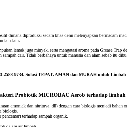
ositif dimana diproduksi secara khas demi melenyapkan bermacam-m
 lain-lain.
mpukan lemak juga minyak, serta mengatasi aroma pada Grease Trap de
sampah cair. Tidak berbahaya untuk manusia dan alam sebab itu dibua
 0813-2588-9734. Solusi TEPAT, AMAN dan MURAH untuk Limbah 
Bakteri Probiotik MICROBAC Aerob terhadap limbah
ungan amoniak dan nitritnya, dll) dengan cara biologis menjadi bahan 
 biologis.
 pencemar) terhadap sampah organik.
ob dalam air limbah.