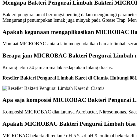
Mengapa Bakteri Pengurai Limbah Bakteri MICROB
Bakteri pengurai amat berfungsi penting dalam mengurangi paramete
Mengurangi penumpukan lemak juga minyak pada Grease Trap. Mengatur
Apakah kegunaan mengaplikasikan MICROBAC Bak
Manfaat MICROBAC antara lain mengendalikan bau air limbah seca
Berapa jam MICROBAC Bakteri Pengurai Limbah me
Kurang lebih 24 jam aroma tak sedap akan hilang drastis.
Reseller Bakteri Pengurai Limbah Karet di Ciamis. Hubungi
Apa saja komposisi MICROBAC Bakteri Pengurai 
Komposisi MICROBAC diantaranya Aerobacter, Nitrosomonas, Sacch
Apakah MICROBAC Bakteri Pengurai Limbah bisa 
MICROBAC bekerja di rentang pH 5,5 s.d pH 9, optimal bekerja di 