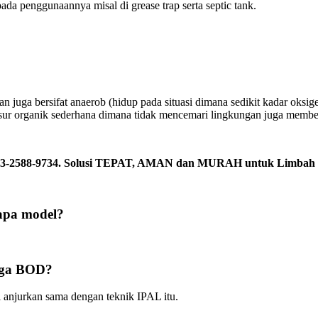
 penggunaannya misal di grease trap serta septic tank.
kan juga bersifat anaerob (hidup pada situasi dimana sedikit kadar o
sur organik sederhana dimana tidak mencemari lingkungan juga membe
 0813-2588-9734. Solusi TEPAT, AMAN dan MURAH untuk Limbah 
apa model?
uga BOD?
 anjurkan sama dengan teknik IPAL itu.