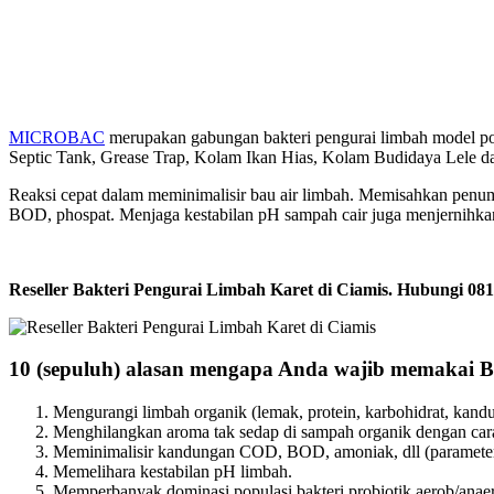
MICROBAC
merupakan gabungan bakteri pengurai limbah model p
Septic Tank, Grease Trap, Kolam Ikan Hias, Kolam Budidaya Lele dan
Reaksi cepat dalam meminimalisir bau air limbah. Memisahkan penu
BOD, phospat. Menjaga kestabilan pH sampah cair juga menjernihkan 
Reseller Bakteri Pengurai Limbah Karet di Ciamis. Hubungi
10 (sepuluh) alasan mengapa Anda wajib memakai 
Mengurangi limbah organik (lemak, protein, karbohidrat, kand
Menghilangkan aroma tak sedap di sampah organik dengan cara
Meminimalisir kandungan COD, BOD, amoniak, dll (parameter
Memelihara kestabilan pH limbah.
Memperbanyak dominasi populasi bakteri probiotik aerob/anaer