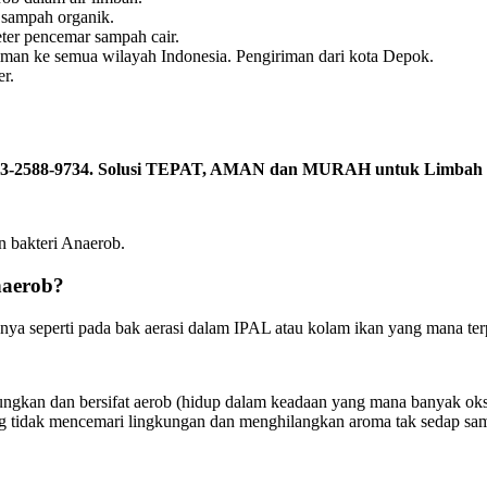
i sampah organik.
ter pencemar sampah cair.
n ke semua wilayah Indonesia. Pengiriman dari kota Depok.
er.
 0813-2588-9734. Solusi TEPAT, AMAN dan MURAH untuk Limbah 
an bakteri Anaerob.
naerob?
 seperti pada bak aerasi dalam IPAL atau kolam ikan yang mana terp
tungkan dan bersifat aerob (hidup dalam keadaan yang mana banyak oks
ng tidak mencemari lingkungan dan menghilangkan aroma tak sedap sam