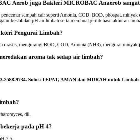
AC Aerob juga Bakteri MICROBAC Anaerob sangat p
r pencemar sampah cair seperti Amonia, COD, BOD, phospat, minyak d
 kestabilan pH air limbah serta membuat jernih hasil akhir air limb
teri Pengurai Limbah?
ra drastis, mengurangi BOD, COD, Amonia (NH3), mengurai minyak j
redakan aroma tak sedap air limbah?
 0813-2588-9734. Solusi TEPAT, AMAN dan MURAH untuk Limbah 
Limbah?
aromyces, dll.
bekerja pada pH 4?
pH 7,5.