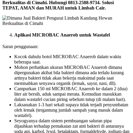
Berkualitas di Cimahi. Hubungi 0813-2588-9734. Solusi
TEPAT, AMAN dan MURAH untuk Limbah Cair.
Aplikasi MICROBAC Anaerob untuk Wastafel
Saran penggunaan:
Kocok dahulu botol MICROBAC Anaerob dalam waktu
beberapa saat.
Mohon perhatikan ukuran MICROBAC Anaerob dimana
dipergunakan akibat bila bakteri dimana ada terlalu kurang
artinya bakteri tidak akan bekerja maksimal pada saat
memisahkan senyawa organik (lemak, sayur, nasi, dll).
Campurkan 150 ml MICROBAC Anaerob ke dalam 2 (dua)
liter air bersih, aduk sampai merata. Kemudian masukkan
dalam wastafel cucian piring sebelum tutup (di malam hari).
Laksanakan 1-3 hari sekali supaya tidak terjadi penyumbatan
oleh lemak (tergantung jumlah sampah yang masuk dalam
wastafel).
Seyogyanya dalam sistem pembuangan saluran pipa
dijauhkan terhadap pemakaian zat anti bakteri di antaranya
soda api, karbol, lysol, betalaktam, formaldehyde, iodium dan