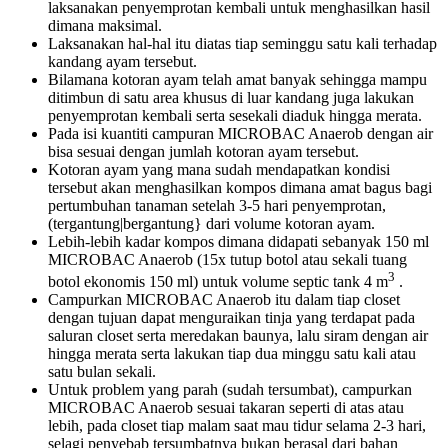
laksanakan penyemprotan kembali untuk menghasilkan hasil
dimana maksimal.
Laksanakan hal-hal itu diatas tiap seminggu satu kali terhadap
kandang ayam tersebut.
Bilamana kotoran ayam telah amat banyak sehingga mampu
ditimbun di satu area khusus di luar kandang juga lakukan
penyemprotan kembali serta sesekali diaduk hingga merata.
Pada isi kuantiti campuran MICROBAC Anaerob dengan air
bisa sesuai dengan jumlah kotoran ayam tersebut.
Kotoran ayam yang mana sudah mendapatkan kondisi
tersebut akan menghasilkan kompos dimana amat bagus bagi
pertumbuhan tanaman setelah 3-5 hari penyemprotan,
(tergantung|bergantung} dari volume kotoran ayam.
Lebih-lebih kadar kompos dimana didapati sebanyak 150 ml
MICROBAC Anaerob (15x tutup botol atau sekali tuang
3
botol ekonomis 150 ml) untuk volume septic tank 4 m
.
Campurkan MICROBAC Anaerob itu dalam tiap closet
dengan tujuan dapat menguraikan tinja yang terdapat pada
saluran closet serta meredakan baunya, lalu siram dengan air
hingga merata serta lakukan tiap dua minggu satu kali atau
satu bulan sekali.
Untuk problem yang parah (sudah tersumbat), campurkan
MICROBAC Anaerob sesuai takaran seperti di atas atau
lebih, pada closet tiap malam saat mau tidur selama 2-3 hari,
selagi penyebab tersumbatnya bukan berasal dari bahan