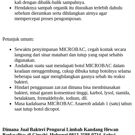
kali dengan dibalik-balik sampahnya.
Hendaknya sampah organik itu diuraikan terlebih dahulu
sebelum dieramkan serta dihilangkan airnya agar
mempercepat proses pengomposan.
Petunjuk umum:
Sewaktu penyimpanan MICROBAC, cegah kontak secara
langsung dari sinar matahari dan tutup yang rapat sehabis
digunakan.
Andaikan suatu saat mendapati botol MICROBAC dalam
keadaan menggembung, cukup dibuka tutup botolnya selama
beberapa saat agar menghilangkan gasnya sebab itu reaksi
bakteri.
Hindari penggunaan zat-zat dimana bisa membinasakan
bakteri, misal garam konsentrasi tinggi, karbol, lysol, sianida,
betalaktam, formaldehyde, iodium, dll.
Masa kadaluarsa MICROBAC Anaerob adalah 1 (satu) tahun
saat tutup botol dicopot.
Dimana Jual Bakteri Pengurai Limbah Kandang Hewan
Berkualitas di Cimahi. Hubungi 0813-2588-9734. Solusi