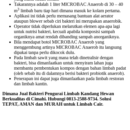
Takarannya adalah 1 liter MICROBAC Anaerob di 30 – 40
3
m
limbah baru tiap hari dimana masuk ke kolam pertama.
Aplikasi ini tidak perlu memasang bantuan alat aerator
ataupun blower sebab ciri bakteri ini merupakan anaerobik.
Operator tidak diperlukan melarutkan elemen apa-apa lagi
untuk nutrisi bakteri, kecuali apabila komposisi sampah
organiknya amat rendah dibanding sampah anorganiknya.
Bila mendapat botol MICROBAC Anaerob yang
menggembung artinya MICROBAC Anaerob itu langsung
dipakai tanpa perlu dikocok dulu.
Pada limbah sawit yang mana telah dinetralisir dengan
bakteri, bisa dimanfaatkan untuk menyiram lahan juga
membantu pembentukan kompos dengan bahan limbah padat
(oleh sebab itu di dalamnya berisi bakteri probiotik anaerob).
Penerapan ini dapat juga dimanfaatkan pada limbah restoran
dan limbah kantin.
Dimana Jual Bakteri Pengurai Limbah Kandang Hewan
Berkualitas di Cimahi. Hubungi 0813-2588-9734. Solusi
TEPAT, AMAN dan MURAH untuk Limbah Cair.