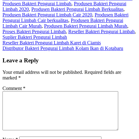
Produsen Bakteri Pengurai Limbah
,
Produsen Bakteri Pengurai
Limbah 2020
,
Produsen Bakteri Pengurai Limbah Berkualitas
,
Produsen Bakteri Pengurai Limbah Cair 2020
,
Produsen Bakteri
Pengurai Limbah Cair berkualitas
,
Produsen Bakteri Pengurai
Limbah Cair Murah
,
Produsen Bakteri Pengurai Limbah Murah
,
Proses Bakteri Pengurai Limbah
,
Reseller Bakteri Pengurai Limbah
,
Suplier Bakteri Pengurai Limbah
Post
Reseller Bakteri Pengurai Limbah Karet di Ciamis
Distributor Bakteri Pengurai Limbah Kolam Ikan di Kotabaru
navigation
Leave a Reply
Your email address will not be published.
Required fields are
marked
*
Comment
*