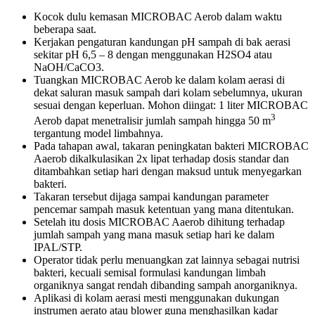
Kocok dulu kemasan MICROBAC Aerob dalam waktu
beberapa saat.
Kerjakan pengaturan kandungan pH sampah di bak aerasi
sekitar pH 6,5 – 8 dengan menggunakan H2SO4 atau
NaOH/CaCO3.
Tuangkan MICROBAC Aerob ke dalam kolam aerasi di
dekat saluran masuk sampah dari kolam sebelumnya, ukuran
sesuai dengan keperluan. Mohon diingat: 1 liter MICROBAC
3
Aerob dapat menetralisir jumlah sampah hingga 50 m
tergantung model limbahnya.
Pada tahapan awal, takaran peningkatan bakteri MICROBAC
Aaerob dikalkulasikan 2x lipat terhadap dosis standar dan
ditambahkan setiap hari dengan maksud untuk menyegarkan
bakteri.
Takaran tersebut dijaga sampai kandungan parameter
pencemar sampah masuk ketentuan yang mana ditentukan.
Setelah itu dosis MICROBAC Aaerob dihitung terhadap
jumlah sampah yang mana masuk setiap hari ke dalam
IPAL/STP.
Operator tidak perlu menuangkan zat lainnya sebagai nutrisi
bakteri, kecuali semisal formulasi kandungan limbah
organiknya sangat rendah dibanding sampah anorganiknya.
Aplikasi di kolam aerasi mesti menggunakan dukungan
instrumen aerato atau blower guna menghasilkan kadar