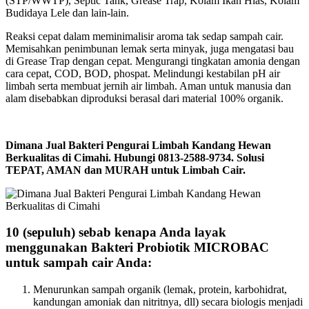
(STP/WWTP), Septic Tank, Grease Trap, Kolam Ikan Hias, Kolam
Budidaya Lele dan lain-lain.
Reaksi cepat dalam meminimalisir aroma tak sedap sampah cair.
Memisahkan penimbunan lemak serta minyak, juga mengatasi bau
di Grease Trap dengan cepat. Mengurangi tingkatan amonia dengan
cara cepat, COD, BOD, phospat. Melindungi kestabilan pH air
limbah serta membuat jernih air limbah. Aman untuk manusia dan
alam disebabkan diproduksi berasal dari material 100% organik.
Dimana Jual Bakteri Pengurai Limbah Kandang Hewan
Berkualitas di Cimahi. Hubungi 0813-2588-9734. Solusi
TEPAT, AMAN dan MURAH untuk Limbah Cair.
10 (sepuluh) sebab kenapa Anda layak
menggunakan Bakteri Probiotik MICROBAC
untuk sampah cair Anda:
Menurunkan sampah organik (lemak, protein, karbohidrat,
kandungan amoniak dan nitritnya, dll) secara biologis menjadi