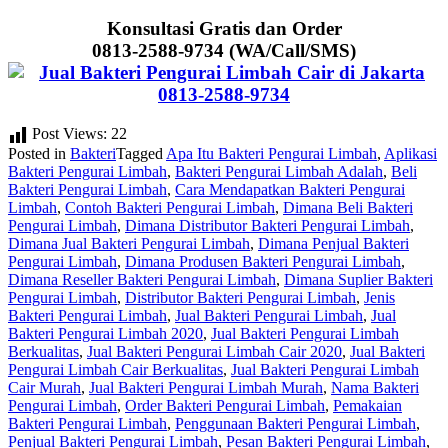
Konsultasi Gratis dan Order
0813-2588-9734 (WA/Call/SMS)
Post Views:
22
Posted in
Bakteri
Tagged
Apa Itu Bakteri Pengurai Limbah
,
Aplikasi
Bakteri Pengurai Limbah
,
Bakteri Pengurai Limbah Adalah
,
Beli
Bakteri Pengurai Limbah
,
Cara Mendapatkan Bakteri Pengurai
Limbah
,
Contoh Bakteri Pengurai Limbah
,
Dimana Beli Bakteri
Pengurai Limbah
,
Dimana Distributor Bakteri Pengurai Limbah
,
Dimana Jual Bakteri Pengurai Limbah
,
Dimana Penjual Bakteri
Pengurai Limbah
,
Dimana Produsen Bakteri Pengurai Limbah
,
Dimana Reseller Bakteri Pengurai Limbah
,
Dimana Suplier Bakteri
Pengurai Limbah
,
Distributor Bakteri Pengurai Limbah
,
Jenis
Bakteri Pengurai Limbah
,
Jual Bakteri Pengurai Limbah
,
Jual
Bakteri Pengurai Limbah 2020
,
Jual Bakteri Pengurai Limbah
Berkualitas
,
Jual Bakteri Pengurai Limbah Cair 2020
,
Jual Bakteri
Pengurai Limbah Cair Berkualitas
,
Jual Bakteri Pengurai Limbah
Cair Murah
,
Jual Bakteri Pengurai Limbah Murah
,
Nama Bakteri
Pengurai Limbah
,
Order Bakteri Pengurai Limbah
,
Pemakaian
Bakteri Pengurai Limbah
,
Penggunaan Bakteri Pengurai Limbah
,
Penjual Bakteri Pengurai Limbah
,
Pesan Bakteri Pengurai Limbah
,