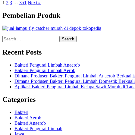
1
2
3
…
351
Next »
Pembelian Produk
Search
for:
Recent Posts
Bakteri Pengurai Limbah Anaerob
Bakteri Pengurai Limbah Aerob
Dimana Produsen Bakteri Pengurai Limbah Anaerob Berkualit
Dimana Produsen Bakteri Pengurai Limbah Domestik Berkuali
Aplikasi Bakteri Pengurai Limbah Kelapa Sawit Murah di Tan
Categories
Bakteri
Bakteri Aerob
Bakteri Anaerob
Bakteri Pengurai Limbah
Jawa