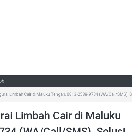
rob
gurai Limbah Cair di Maluku Tengah. 0813-2588-9734 (WA/Call/SMS).
rai Limbah Cair di Maluku
734 (WA/Call/SMS). Solusi