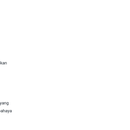
ikan
 yang
bahaya