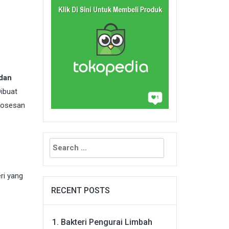
dan
Dibuat
mrosesan
Search
for:
ri yang
RECENT POSTS
Bakteri Pengurai Limbah