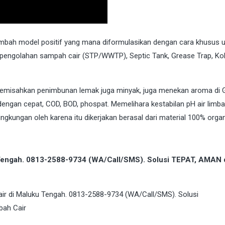
imbah model positif yang mana diformulasikan dengan cara khusus 
engolahan sampah cair (STP/WWTP), Septic Tank, Grease Trap, Ko
 Memisahkan penimbunan lemak juga minyak, juga menekan aroma di 
ngan cepat, COD, BOD, phospat. Memelihara kestabilan pH air limb
ngkungan oleh karena itu dikerjakan berasal dari material 100% organ
u Tengah. 0813-2588-9734 (WA/Call/SMS). Solusi TEPAT, AMAN 