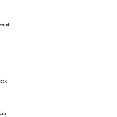
enjadi
epok.
dan