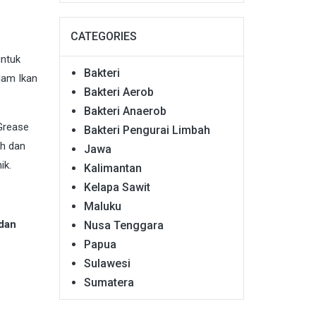
CATEGORIES
untuk
Bakteri
lam Ikan
Bakteri Aerob
Bakteri Anaerob
Grease
Bakteri Pengurai Limbah
ah dan
Jawa
ik.
Kalimantan
Kelapa Sawit
Maluku
dan
Nusa Tenggara
Papua
Sulawesi
Sumatera