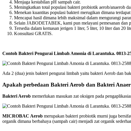
Menjaga kestabilan pH sampah cair.
Meningkatkan total populasi bakteri probiotik aerob/anaerob da
Menekan kuantitas populasi bakteri merugikan dimana terdapa
Mencapai hasil dimana lebih maksimal dalam mengurangi para
Selain JABODETABEK, kami pun melayani pemesanan dan peng
Tersedia dalam kemasan jerigen 1 liter, 5 liter, 10 liter dan 20 lit
Konsultasi GRATIS.
Contoh Bakteri Pengurai Limbah Amonia di Larantuka. 0813
Ada 2 (dua) jenis bakteri pengurai limbah yaitu bakteri Aerob dan ba
Apakah perbedaan Bakteri Aerob dan Bakteri Anae
Bakteri Aerob
memerlukan masukan zat oksigen pada pengaplikasiann
MICROBAC Aerob
merupakan bakteri probiotik murni juga bersi
organik dimana berbahaya (sampah cair) menjadi zat organik sederh