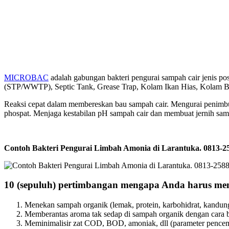
MICROBAC
adalah gabungan bakteri pengurai sampah cair jenis p
(STP/WWTP), Septic Tank, Grease Trap, Kolam Ikan Hias, Kolam Bud
Reaksi cepat dalam membereskan bau sampah cair. Mengurai penimb
phospat. Menjaga kestabilan pH sampah cair dan membuat jernih sampa
Contoh Bakteri Pengurai Limbah Amonia di Larantuka. 0813
10 (sepuluh) pertimbangan mengapa Anda harus m
Menekan sampah organik (lemak, protein, karbohidrat, kandunga
Memberantas aroma tak sedap di sampah organik dengan cara b
Meminimalisir zat COD, BOD, amoniak, dll (parameter pencem