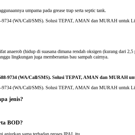
gunaannya umpama pada grease trap serta septic tank.
ifat anaerob (hidup di suasana dimana rendah oksigen (kurang dari 2,
ganggu lingkungan juga memberantas bau sampah cairnya.
-2588-9734 (WA/Call/SMS). Solusi TEPAT, AMAN dan MURAH un
pa jenis?
rta BOD?
i anjurkan sama terhadap proses IPAL itu.