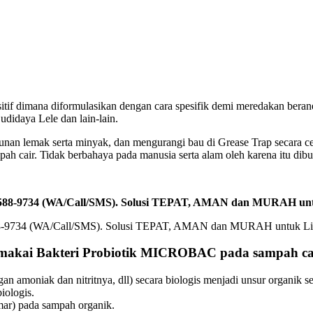
ositif dimana diformulasikan dengan cara spesifik demi meredakan ber
idaya Lele dan lain-lain.
unan lemak serta minyak, dan mengurangi bau di Grease Trap secara
h cair. Tidak berbahaya pada manusia serta alam oleh karena itu dibu
-2588-9734 (WA/Call/SMS). Solusi TEPAT, AMAN dan MURAH un
emakai Bakteri Probiotik MICROBAC pada sampah ca
n amoniak dan nitritnya, dll) secara biologis menjadi unsur organik 
iologis.
ar) pada sampah organik.