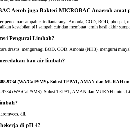
BAC Aerob juga Bakteri MICROBAC Anaerob amat pe
ter pencemar sampah cair diantaranya Amonia, COD, BOD, phospat, min
kan kestabilan pH sampah cair dan membuat jernih hasil akhir sampah
eri Pengurai Limbah?
ara drastis, mengurangi BOD, COD, Amonia (NH3), mengurai minyak
eredakan bau air limbah?
-2588-9734 (WA/Call/SMS). Solusi TEPAT, AMAN dan MURAH un
Limbah?
romyces, dll.
ekerja di pH 4?