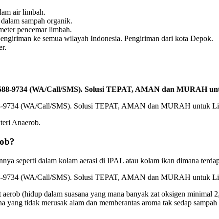
lam air limbah.
t dalam sampah organik.
meter pencemar limbah.
iriman ke semua wilayah Indonesia. Pengiriman dari kota Depok.
er.
-2588-9734 (WA/Call/SMS). Solusi TEPAT, AMAN dan MURAH un
kteri Anaerob.
rob?
ya seperti dalam kolam aerasi di IPAL atau kolam ikan dimana terdapa
fat aerob (hidup dalam suasana yang mana banyak zat oksigen minim
ana yang tidak merusak alam dan memberantas aroma tak sedap sampah 