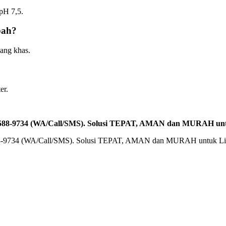
pH 7,5.
bah?
ang khas.
er.
-2588-9734 (WA/Call/SMS). Solusi TEPAT, AMAN dan MURAH un