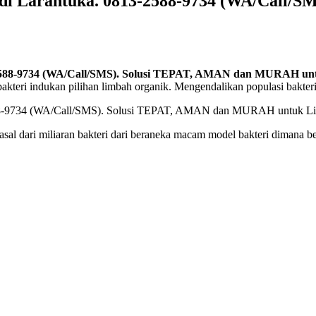
 di Larantuka. 0813-2588-9734 (WA/Call
3-2588-9734 (WA/Call/SMS). Solusi TEPAT, AMAN dan MURAH u
i bakteri indukan pilihan limbah organik. Mengendalikan populasi bakte
l dari miliaran bakteri dari beraneka macam model bakteri dimana be