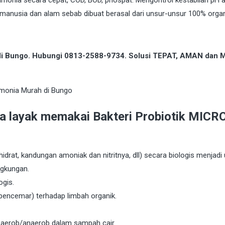
manusia dan alam sebab dibuat berasal dari unsur-unsur 100% organ
 di Bungo. Hubungi 0813-2588-9734. Solusi TEPAT, AMAN dan
da layak memakai Bakteri Probiotik MIC
idrat, kandungan amoniak dan nitritnya, dll) secara biologis menjadi
ngkungan.
gis.
 pencemar) terhadap limbah organik.
k aerob/anaerob dalam sampah cair.