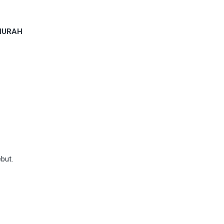
 MURAH
but.