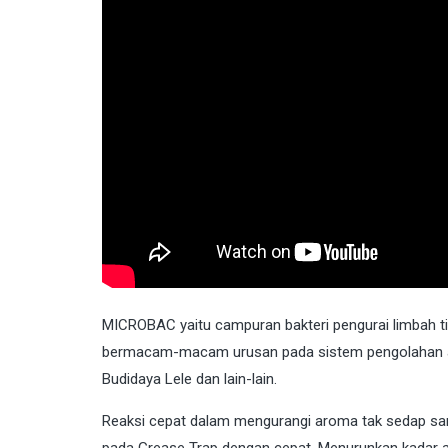
MICROBAC
yaitu campuran bakteri pengurai limbah 
bermacam-macam urusan pada sistem pengolahan air
Budidaya Lele dan lain-lain.
Reaksi cepat dalam mengurangi aroma tak sedap sa
pada Grease Trap dengan cepat. Menurunkan kadar a