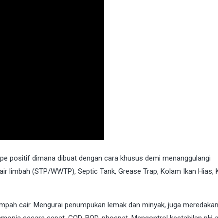
tipe positif dimana dibuat dengan cara khusus demi menanggulangi
 limbah (STP/WWTP), Septic Tank, Grease Trap, Kolam Ikan Hias,
mpah cair. Mengurai penumpukan lemak dan minyak, juga meredaka
monia secara cepat, COD, BOD, phospat. Mengontrol kestabilan pH a