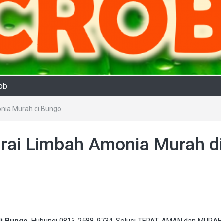
rob
onia Murah di Bungo
urai Limbah Amonia Murah d
di Bungo
. Hubungi 0813-2588-9734. Solusi TEPAT, AMAN dan MURAH