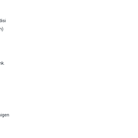
isi
h)
nk.
sigen