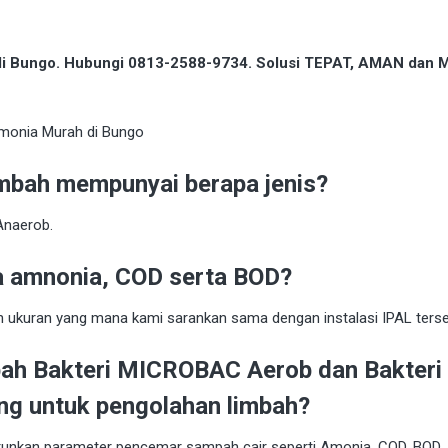
 di Bungo. Hubungi 0813-2588-9734. Solusi TEPAT, AMAN dan
mbah mempunyai berapa jenis?
Anaerob.
a amnonia, COD serta BOD?
n ukuran yang mana kami sarankan sama dengan instalasi IPAL terse
bah Bakteri MICROBAC Aerob dan Bakteri
g untuk pengolahan limbah?
urunkan parameter pencemar sampah cair seperti Amonia, COD, BOD,