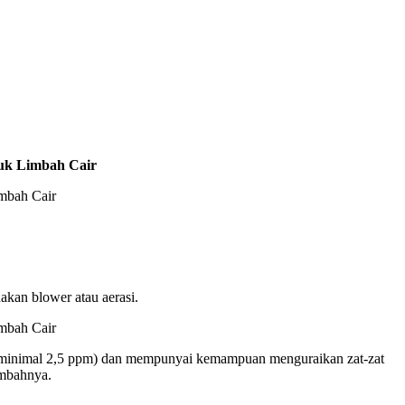
uk Limbah Cair
kan blower atau aerasi.
en minimal 2,5 ppm) dan mempunyai kemampuan menguraikan zat-zat
imbahnya.