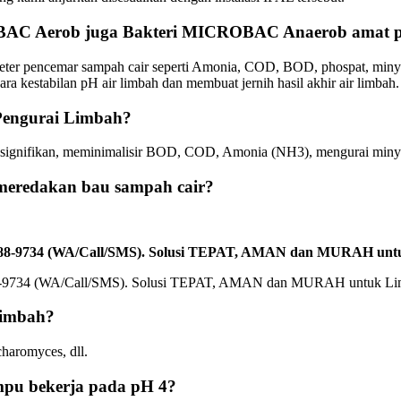
BAC Aerob juga Bakteri MICROBAC Anaerob amat pe
ameter pencemar sampah cair seperti Amonia, COD, BOD, phospat, miny
kestabilan pH air limbah dan membuat jernih hasil akhir air limbah.
engurai Limbah?
signifikan, meminimalisir BOD, COD, Amonia (NH3), mengurai miny
eredakan bau sampah cair?
2588-9734 (WA/Call/SMS). Solusi TEPAT, AMAN dan MURAH unt
Limbah?
aromyces, dll.
u bekerja pada pH 4?