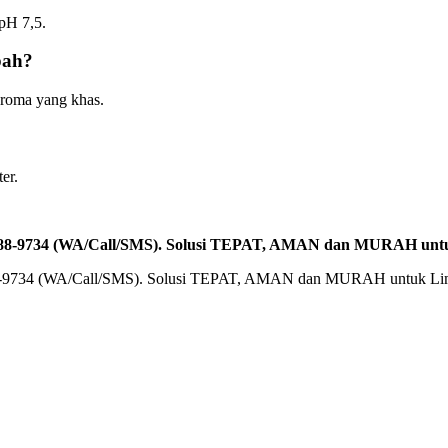
pH 7,5.
bah?
aroma yang khas.
er.
2588-9734 (WA/Call/SMS). Solusi TEPAT, AMAN dan MURAH unt