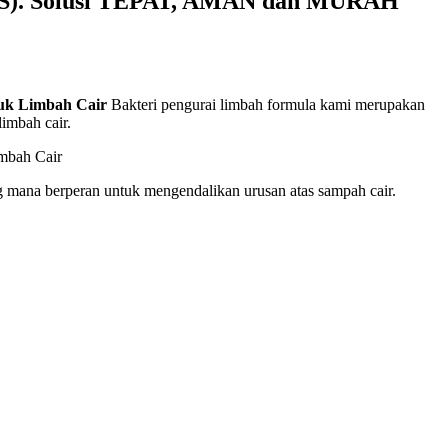
SMS). Solusi TEPAT, AMAN dan MURAH
tuk Limbah Cair
Bakteri pengurai limbah formula kami merupakan
imbah cair.
g mana berperan untuk mengendalikan urusan atas sampah cair.