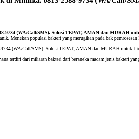
ak di Mimika. 0813-2588-9734 (WA/Call/
-2588-9734 (WA/Call/SMS). Solusi TEPAT, AMAN dan MURAH un
organik. Menekan populasi bakteri yang merugikan pada bak pemrosesan l
terdiri dari miliaran bakteri dari beraneka macam jenis bakteri yan