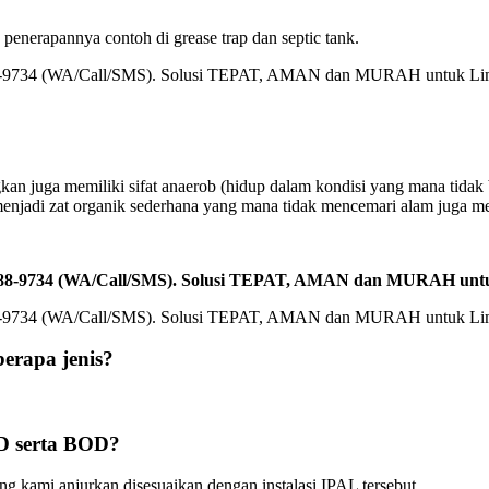
enerapannya contoh di grease trap dan septic tank.
gkan juga memiliki sifat anaerob (hidup dalam kondisi yang mana tid
enjadi zat organik sederhana yang mana tidak mencemari alam juga m
2588-9734 (WA/Call/SMS). Solusi TEPAT, AMAN dan MURAH unt
erapa jenis?
D serta BOD?
g kami anjurkan disesuaikan dengan instalasi IPAL tersebut.