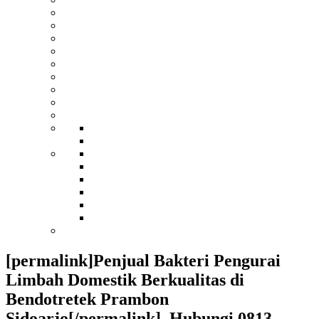
[permalink]Penjual Bakteri Pengurai
Limbah Domestik Berkualitas di
Bendotretek Prambon
Sidoarjo[/permalink]. Hubungi 0813-