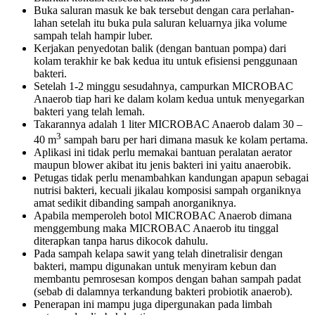
Buka saluran masuk ke bak tersebut dengan cara perlahan-
lahan setelah itu buka pula saluran keluarnya jika volume
sampah telah hampir luber.
Kerjakan penyedotan balik (dengan bantuan pompa) dari
kolam terakhir ke bak kedua itu untuk efisiensi penggunaan
bakteri.
Setelah 1-2 minggu sesudahnya, campurkan MICROBAC
Anaerob tiap hari ke dalam kolam kedua untuk menyegarkan
bakteri yang telah lemah.
Takarannya adalah 1 liter MICROBAC Anaerob dalam 30 –
3
40 m
sampah baru per hari dimana masuk ke kolam pertama.
Aplikasi ini tidak perlu memakai bantuan peralatan aerator
maupun blower akibat itu jenis bakteri ini yaitu anaerobik.
Petugas tidak perlu menambahkan kandungan apapun sebagai
nutrisi bakteri, kecuali jikalau komposisi sampah organiknya
amat sedikit dibanding sampah anorganiknya.
Apabila memperoleh botol MICROBAC Anaerob dimana
menggembung maka MICROBAC Anaerob itu tinggal
diterapkan tanpa harus dikocok dahulu.
Pada sampah kelapa sawit yang telah dinetralisir dengan
bakteri, mampu digunakan untuk menyiram kebun dan
membantu pemrosesan kompos dengan bahan sampah padat
(sebab di dalamnya terkandung bakteri probiotik anaerob).
Penerapan ini mampu juga dipergunakan pada limbah