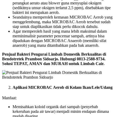
perangkat aerato atau blower guna menyuplai oksigen
(sedikitnya unsur oksigen terlarut 2,5 ppm), disebabkan tipe
bakteri ini merupakan aerob.
Seandainya memperoleh kemasan MICROBAC Aerob yang
menggelembung, maka MICROBAC Aerob tersebut sudah
siap untuk diaplikasikan tidak perlu dikocok dahulu.
Agar memperoleh hasil yang mana lebih maksimal dalam
meminimalisir parameter pencemar sampah, artinya bisa
dipadukan dengan MICROBAC Anaerob (memiliki sifat
anaerob) yang mana ditambahkan pada bak anaerob.
Penjual Bakteri Pengurai Limbah Domestik Berkualitas di
Bendotretek Prambon Sidoarjo. Hubungi 0813-2588-9734.
Solusi TEPAT, AMAN dan MURAH untuk Limbah Cair.
Aplikasi MICROBAC Aerob di Kolam Ikan/Lele/Udang
Manfaat:
Memisahkan koloid organik dari sampah (penyebab
kekeruhan pada air tawar) menjadi minim endapan dimana
mudah disaring.