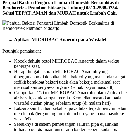
Penjual Bakteri Pengurai Limbah Domestik Berkualitas di
Bendotretek Prambon Sidoarjo. Hubungi 0813-2588-9734.
Solusi TEPAT, AMAN dan MURAH untuk Limbah Cair.
Aplikasi MICROBAC Anaerob pada Wastafel
Petunjuk pemakaian:
Kocok dahulu botol MICROBAC Anaerob dalam waktu
beberapa saat.
Harap diingat takaran MICROBAC Anaerob yang
dipergunakan diakibatkan bila bakteri yang mana ada sangat
sedikit berakibat bakteri tidak akan bekerja maksimal saat
memisahkan senyawa organik (lemak, sayur, nasi, dll).
Campurkan 150 ml MICROBAC Anaerob dalam 2 (dua) liter
air bersih, aduk sampai merata. Kemudian masukkan pada
wastafel cucian piring sebelum tutup (di malam hari).
Laksanakan 1-3 hari sekali supaya tidak terjadi penyumbatan
oleh lemak (tergantung jumlah limbah yang mana masuk ke
wastafel).
Sebaiknya di sistem pembuangan saluran pipa dijauhkan
terhadap penggunaan unsur anti bakteri seperti soda api,