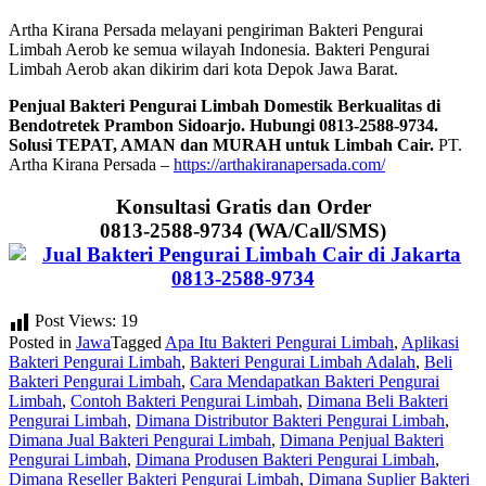
Artha Kirana Persada melayani pengiriman Bakteri Pengurai
Limbah Aerob ke semua wilayah Indonesia. Bakteri Pengurai
Limbah Aerob akan dikirim dari kota Depok Jawa Barat.
Penjual Bakteri Pengurai Limbah Domestik Berkualitas di
Bendotretek Prambon Sidoarjo. Hubungi 0813-2588-9734.
Solusi TEPAT, AMAN dan MURAH untuk Limbah Cair.
PT.
Artha Kirana Persada –
https://arthakiranapersada.com/
Konsultasi Gratis dan Order
0813-2588-9734 (WA/Call/SMS)
Post Views:
19
Posted in
Jawa
Tagged
Apa Itu Bakteri Pengurai Limbah
,
Aplikasi
Bakteri Pengurai Limbah
,
Bakteri Pengurai Limbah Adalah
,
Beli
Bakteri Pengurai Limbah
,
Cara Mendapatkan Bakteri Pengurai
Limbah
,
Contoh Bakteri Pengurai Limbah
,
Dimana Beli Bakteri
Pengurai Limbah
,
Dimana Distributor Bakteri Pengurai Limbah
,
Dimana Jual Bakteri Pengurai Limbah
,
Dimana Penjual Bakteri
Pengurai Limbah
,
Dimana Produsen Bakteri Pengurai Limbah
,
Dimana Reseller Bakteri Pengurai Limbah
,
Dimana Suplier Bakteri