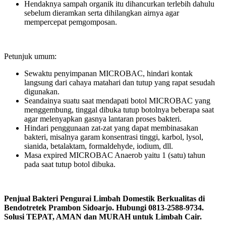
Hendaknya sampah organik itu dihancurkan terlebih dahulu
sebelum dieramkan serta dihilangkan airnya agar
mempercepat pemgomposan.
Petunjuk umum:
Sewaktu penyimpanan MICROBAC, hindari kontak
langsung dari cahaya matahari dan tutup yang rapat sesudah
digunakan.
Seandainya suatu saat mendapati botol MICROBAC yang
menggembung, tinggal dibuka tutup botolnya beberapa saat
agar melenyapkan gasnya lantaran proses bakteri.
Hindari penggunaan zat-zat yang dapat membinasakan
bakteri, misalnya garam konsentrasi tinggi, karbol, lysol,
sianida, betalaktam, formaldehyde, iodium, dll.
Masa expired MICROBAC Anaerob yaitu 1 (satu) tahun
pada saat tutup botol dibuka.
Penjual Bakteri Pengurai Limbah Domestik Berkualitas di
Bendotretek Prambon Sidoarjo. Hubungi 0813-2588-9734.
Solusi TEPAT, AMAN dan MURAH untuk Limbah Cair.