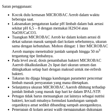
Saran penggunaan:
Kocok dulu kemasan MICROBAC Aerob dalam waktu
beberapa saat.
Laksanakan pengaturan kadar pH limbah dalam bak aerasi
sekitar pH 6,5 – 8 dengan memakai H2SO4 atau
NaOH/CaCO3.
Tuangkan MICROBAC Aerob ke dalam kolam aerasi di
dekat saluran masuk sampah dari kolam sebelumnya, ukuran
sama dengan kebutuhan. Mohon diingat: 1 liter MICROBAC
3
Aerob mampu menetralisir jumlah sampah hingga 50 m
tergantung tipe limbahnya.
Pada level awal, dosis penambahan bakteri MICROBAC
Aaerob dikalkulasikan 2x lipat dari ukuran umum dan
ditingkatkan setiap hari dengan maksud untuk me-refresh
bakteri.
Takaran itu dijaga hingga kandungan parameter pencemar
limbah masuk persyaratan yang mana ditetapkan.
Selanjutnya ukuran MICROBAC Aaerob dihitung terhadap
jumlah limbah yang masuk tiap hari ke dalam IPAL/STP.
Petugas tidak harus menuangkan zat lainnya sebagai nutrisi
bakteri, kecuali misalnya formulasi kandungan sampah
organiknya amat sedikit dibanding sampah anorganiknya.
Penerapan di kolam aerasi wajib menggunakan dukungan