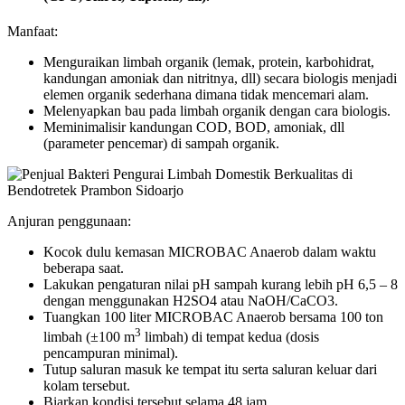
Manfaat:
Menguraikan limbah organik (lemak, protein, karbohidrat,
kandungan amoniak dan nitritnya, dll) secara biologis menjadi
elemen organik sederhana dimana tidak mencemari alam.
Melenyapkan bau pada limbah organik dengan cara biologis.
Meminimalisir kandungan COD, BOD, amoniak, dll
(parameter pencemar) di sampah organik.
Anjuran penggunaan:
Kocok dulu kemasan MICROBAC Anaerob dalam waktu
beberapa saat.
Lakukan pengaturan nilai pH sampah kurang lebih pH 6,5 – 8
dengan menggunakan H2SO4 atau NaOH/CaCO3.
Tuangkan 100 liter MICROBAC Anaerob bersama 100 ton
3
limbah (±100 m
limbah) di tempat kedua (dosis
pencampuran minimal).
Tutup saluran masuk ke tempat itu serta saluran keluar dari
kolam tersebut.
Biarkan kondisi tersebut selama 48 jam.