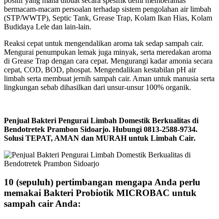
positif yang mana dibuat secara spesifik demi memberantas
bermacam-macam persoalan terhadap sistem pengolahan air limbah
(STP/WWTP), Septic Tank, Grease Trap, Kolam Ikan Hias, Kolam
Budidaya Lele dan lain-lain.
Reaksi cepat untuk mengendalikan aroma tak sedap sampah cair.
Mengurai penumpukan lemak juga minyak, serta meredakan aroma
di Grease Trap dengan cara cepat. Mengurangi kadar amonia secara
cepat, COD, BOD, phospat. Mengendalikan kestabilan pH air
limbah serta membuat jernih sampah cair. Aman untuk manusia serta
lingkungan sebab dihasilkan dari unsur-unsur 100% organik.
Penjual Bakteri Pengurai Limbah Domestik Berkualitas di
Bendotretek Prambon Sidoarjo. Hubungi 0813-2588-9734.
Solusi TEPAT, AMAN dan MURAH untuk Limbah Cair.
10 (sepuluh) pertimbangan mengapa Anda perlu
memakai Bakteri Probiotik MICROBAC untuk
sampah cair Anda: