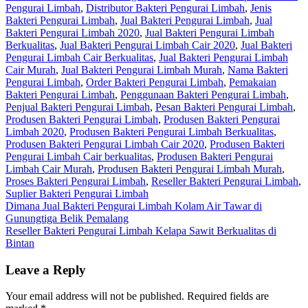
Pengurai Limbah
,
Distributor Bakteri Pengurai Limbah
,
Jenis
Bakteri Pengurai Limbah
,
Jual Bakteri Pengurai Limbah
,
Jual
Bakteri Pengurai Limbah 2020
,
Jual Bakteri Pengurai Limbah
Berkualitas
,
Jual Bakteri Pengurai Limbah Cair 2020
,
Jual Bakteri
Pengurai Limbah Cair Berkualitas
,
Jual Bakteri Pengurai Limbah
Cair Murah
,
Jual Bakteri Pengurai Limbah Murah
,
Nama Bakteri
Pengurai Limbah
,
Order Bakteri Pengurai Limbah
,
Pemakaian
Bakteri Pengurai Limbah
,
Penggunaan Bakteri Pengurai Limbah
,
Penjual Bakteri Pengurai Limbah
,
Pesan Bakteri Pengurai Limbah
,
Produsen Bakteri Pengurai Limbah
,
Produsen Bakteri Pengurai
Limbah 2020
,
Produsen Bakteri Pengurai Limbah Berkualitas
,
Produsen Bakteri Pengurai Limbah Cair 2020
,
Produsen Bakteri
Pengurai Limbah Cair berkualitas
,
Produsen Bakteri Pengurai
Limbah Cair Murah
,
Produsen Bakteri Pengurai Limbah Murah
,
Proses Bakteri Pengurai Limbah
,
Reseller Bakteri Pengurai Limbah
,
Suplier Bakteri Pengurai Limbah
Post
Dimana Jual Bakteri Pengurai Limbah Kolam Air Tawar di
Gunungtiga Belik Pemalang
navigation
Reseller Bakteri Pengurai Limbah Kelapa Sawit Berkualitas di
Bintan
Leave a Reply
Your email address will not be published.
Required fields are