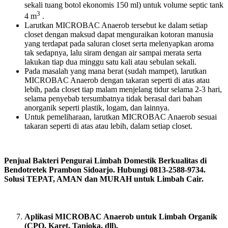
sekali tuang botol ekonomis 150 ml) untuk volume septic tank
3
4 m
.
Larutkan MICROBAC Anaerob tersebut ke dalam setiap
closet dengan maksud dapat menguraikan kotoran manusia
yang terdapat pada saluran closet serta melenyapkan aroma
tak sedapnya, lalu siram dengan air sampai merata serta
lakukan tiap dua minggu satu kali atau sebulan sekali.
Pada masalah yang mana berat (sudah mampet), larutkan
MICROBAC Anaerob dengan takaran seperti di atas atau
lebih, pada closet tiap malam menjelang tidur selama 2-3 hari,
selama penyebab tersumbatnya tidak berasal dari bahan
anorganik seperti plastik, logam, dan lainnya.
Untuk pemeliharaan, larutkan MICROBAC Anaerob sesuai
takaran seperti di atas atau lebih, dalam setiap closet.
Penjual Bakteri Pengurai Limbah Domestik Berkualitas di
Bendotretek Prambon Sidoarjo. Hubungi 0813-2588-9734.
Solusi TEPAT, AMAN dan MURAH untuk Limbah Cair.
Aplikasi MICROBAC Anaerob untuk Limbah Organik
(CPO, Karet, Tapioka, dll).