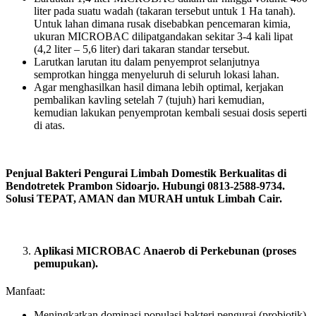
liter pada suatu wadah (takaran tersebut untuk 1 Ha tanah).
Untuk lahan dimana rusak disebabkan pencemaran kimia,
ukuran MICROBAC dilipatgandakan sekitar 3-4 kali lipat
(4,2 liter – 5,6 liter) dari takaran standar tersebut.
Larutkan larutan itu dalam penyemprot selanjutnya
semprotkan hingga menyeluruh di seluruh lokasi lahan.
Agar menghasilkan hasil dimana lebih optimal, kerjakan
pembalikan kavling setelah 7 (tujuh) hari kemudian,
kemudian lakukan penyemprotan kembali sesuai dosis seperti
di atas.
Penjual Bakteri Pengurai Limbah Domestik Berkualitas di
Bendotretek Prambon Sidoarjo. Hubungi 0813-2588-9734.
Solusi TEPAT, AMAN dan MURAH untuk Limbah Cair.
Aplikasi MICROBAC Anaerob di Perkebunan (proses
pemupukan).
Manfaat:
Meningkatkan dominasi populasi bakteri pengurai (probiotik)