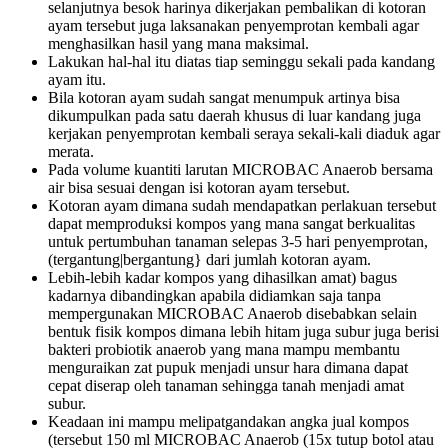
selanjutnya besok harinya dikerjakan pembalikan di kotoran
ayam tersebut juga laksanakan penyemprotan kembali agar
menghasilkan hasil yang mana maksimal.
Lakukan hal-hal itu diatas tiap seminggu sekali pada kandang
ayam itu.
Bila kotoran ayam sudah sangat menumpuk artinya bisa
dikumpulkan pada satu daerah khusus di luar kandang juga
kerjakan penyemprotan kembali seraya sekali-kali diaduk agar
merata.
Pada volume kuantiti larutan MICROBAC Anaerob bersama
air bisa sesuai dengan isi kotoran ayam tersebut.
Kotoran ayam dimana sudah mendapatkan perlakuan tersebut
dapat memproduksi kompos yang mana sangat berkualitas
untuk pertumbuhan tanaman selepas 3-5 hari penyemprotan,
(tergantung|bergantung} dari jumlah kotoran ayam.
Lebih-lebih kadar kompos yang dihasilkan amat) bagus
kadarnya dibandingkan apabila didiamkan saja tanpa
mempergunakan MICROBAC Anaerob disebabkan selain
bentuk fisik kompos dimana lebih hitam juga subur juga berisi
bakteri probiotik anaerob yang mana mampu membantu
menguraikan zat pupuk menjadi unsur hara dimana dapat
cepat diserap oleh tanaman sehingga tanah menjadi amat
subur.
Keadaan ini mampu melipatgandakan angka jual kompos
(tersebut 150 ml MICROBAC Anaerob (15x tutup botol atau