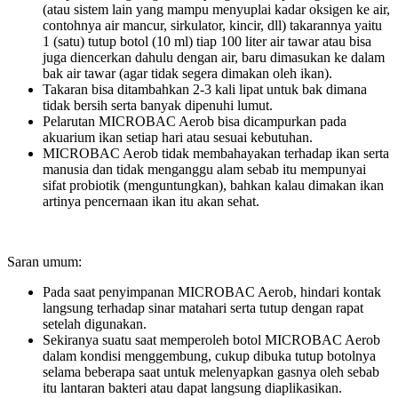
(atau sistem lain yang mampu menyuplai kadar oksigen ke air,
contohnya air mancur, sirkulator, kincir, dll) takarannya yaitu
1 (satu) tutup botol (10 ml) tiap 100 liter air tawar atau bisa
juga diencerkan dahulu dengan air, baru dimasukan ke dalam
bak air tawar (agar tidak segera dimakan oleh ikan).
Takaran bisa ditambahkan 2-3 kali lipat untuk bak dimana
tidak bersih serta banyak dipenuhi lumut.
Pelarutan MICROBAC Aerob bisa dicampurkan pada
akuarium ikan setiap hari atau sesuai kebutuhan.
MICROBAC Aerob tidak membahayakan terhadap ikan serta
manusia dan tidak menganggu alam sebab itu mempunyai
sifat probiotik (menguntungkan), bahkan kalau dimakan ikan
artinya pencernaan ikan itu akan sehat.
Saran umum:
Pada saat penyimpanan MICROBAC Aerob, hindari kontak
langsung terhadap sinar matahari serta tutup dengan rapat
setelah digunakan.
Sekiranya suatu saat memperoleh botol MICROBAC Aerob
dalam kondisi menggembung, cukup dibuka tutup botolnya
selama beberapa saat untuk melenyapkan gasnya oleh sebab
itu lantaran bakteri atau dapat langsung diaplikasikan.