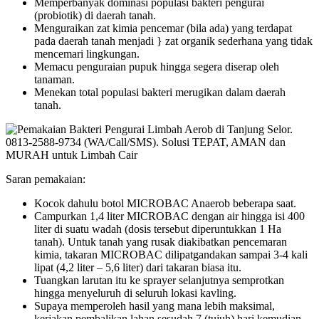
Memperbanyak dominasi populasi bakteri pengurai
(probiotik) di daerah tanah.
Menguraikan zat kimia pencemar (bila ada) yang terdapat
pada daerah tanah menjadi } zat organik sederhana yang tidak
mencemari lingkungan.
Memacu penguraian pupuk hingga segera diserap oleh
tanaman.
Menekan total populasi bakteri merugikan dalam daerah
tanah.
Saran pemakaian:
Kocok dahulu botol MICROBAC Anaerob beberapa saat.
Campurkan 1,4 liter MICROBAC dengan air hingga isi 400
liter di suatu wadah (dosis tersebut diperuntukkan 1 Ha
tanah). Untuk tanah yang rusak diakibatkan pencemaran
kimia, takaran MICROBAC dilipatgandakan sampai 3-4 kali
lipat (4,2 liter – 5,6 liter) dari takaran biasa itu.
Tuangkan larutan itu ke sprayer selanjutnya semprotkan
hingga menyeluruh di seluruh lokasi kavling.
Supaya memperoleh hasil yang mana lebih maksimal,
kerjakan pembalikan lahan sesudah 7 (tujuh) hari kemudian,