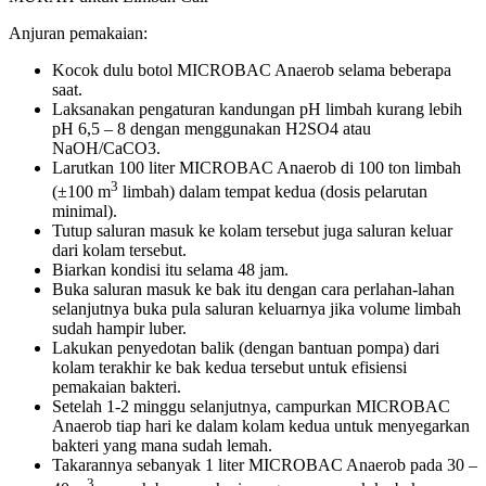
Anjuran pemakaian:
Kocok dulu botol MICROBAC Anaerob selama beberapa
saat.
Laksanakan pengaturan kandungan pH limbah kurang lebih
pH 6,5 – 8 dengan menggunakan H2SO4 atau
NaOH/CaCO3.
Larutkan 100 liter MICROBAC Anaerob di 100 ton limbah
3
(±100 m
limbah) dalam tempat kedua (dosis pelarutan
minimal).
Tutup saluran masuk ke kolam tersebut juga saluran keluar
dari kolam tersebut.
Biarkan kondisi itu selama 48 jam.
Buka saluran masuk ke bak itu dengan cara perlahan-lahan
selanjutnya buka pula saluran keluarnya jika volume limbah
sudah hampir luber.
Lakukan penyedotan balik (dengan bantuan pompa) dari
kolam terakhir ke bak kedua tersebut untuk efisiensi
pemakaian bakteri.
Setelah 1-2 minggu selanjutnya, campurkan MICROBAC
Anaerob tiap hari ke dalam kolam kedua untuk menyegarkan
bakteri yang mana sudah lemah.
Takarannya sebanyak 1 liter MICROBAC Anaerob pada 30 –
3