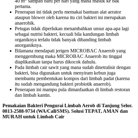
40 m
sampah baru per hari yang mana masuk ke bak
pertama.
Penerapan ini tidak perlu memakai bantuan alat aerator
ataupun blower oleh karena itu ciri bakteri ini merupakan
anaerobik.
Petugas tidak diperlukan menambahkan unsur apa-apa lagi
sebagai nutrisi bakteri, kecuali bila kandungan limbah
organiknya terlalu tidak banyak dibanding limbah
anorganiknya.
Bilamana mendapati jerigen MICROBAC Anaerob yang
menggembung maka MICROBAC Anaerob itu tinggal
diaplikasikan tanpa harus dikocok dahulu.
Pada limbah cair sawit yang mana sudah dinetralisir dengan
bakteri, bisa digunakan untuk menyiram kebun juga
membantu pembentukan kompos dari limbah padat (karena
itu sudah mengandung bakteri probiotik anaerob).
Penerapan ini mampu pula dimanfaatkan di limbah restoran
dan limbah kantin.
Pemakaian Bakteri Pengurai Limbah Aerob di Tanjung Selor.
0813-2588-9734 (WA/Call/SMS). Solusi TEPAT, AMAN dan
MURAH untuk Limbah Cair