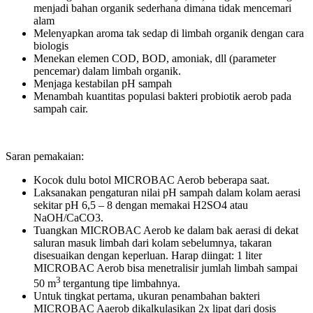
menjadi bahan organik sederhana dimana tidak mencemari
alam
Melenyapkan aroma tak sedap di limbah organik dengan cara
biologis
Menekan elemen COD, BOD, amoniak, dll (parameter
pencemar) dalam limbah organik.
Menjaga kestabilan pH sampah
Menambah kuantitas populasi bakteri probiotik aerob pada
sampah cair.
Saran pemakaian:
Kocok dulu botol MICROBAC Aerob beberapa saat.
Laksanakan pengaturan nilai pH sampah dalam kolam aerasi
sekitar pH 6,5 – 8 dengan memakai H2SO4 atau
NaOH/CaCO3.
Tuangkan MICROBAC Aerob ke dalam bak aerasi di dekat
saluran masuk limbah dari kolam sebelumnya, takaran
disesuaikan dengan keperluan. Harap diingat: 1 liter
MICROBAC Aerob bisa menetralisir jumlah limbah sampai
3
50 m
tergantung tipe limbahnya.
Untuk tingkat pertama, ukuran penambahan bakteri
MICROBAC Aaerob dikalkulasikan 2x lipat dari dosis