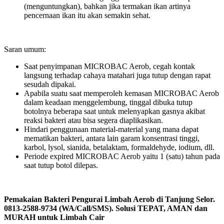
(menguntungkan), bahkan jika termakan ikan artinya
pencernaan ikan itu akan semakin sehat.
Saran umum:
Saat penyimpanan MICROBAC Aerob, cegah kontak
langsung terhadap cahaya matahari juga tutup dengan rapat
sesudah dipakai.
Apabila suatu saat memperoleh kemasan MICROBAC Aerob
dalam keadaan menggelembung, tinggal dibuka tutup
botolnya beberapa saat untuk melenyapkan gasnya akibat
reaksi bakteri atau bisa segera diaplikasikan.
Hindari penggunaan material-material yang mana dapat
mematikan bakteri, antara lain garam konsentrasi tinggi,
karbol, lysol, sianida, betalaktam, formaldehyde, iodium, dll.
Periode expired MICROBAC Aerob yaitu 1 (satu) tahun pada
saat tutup botol dilepas.
Pemakaian Bakteri Pengurai Limbah Aerob di Tanjung Selor.
0813-2588-9734 (WA/Call/SMS). Solusi TEPAT, AMAN dan
MURAH untuk Limbah Cair