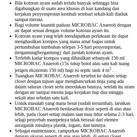
Bila kotoran ayam sudah terlalu banyak sehingga bisa
digabungkan di suatu area khusus di luar kandang dan
kerjakan penyemprotan kembali sembari sekali-kali diaduk
sampai merata.
Bagi volume kuantiti paduan MICROBAC Anaerob dengan
air dapat sesuai dengan volume kotoran ayam itu.
Kotoran ayam yang telah mendapatkan perlakuan itu dapat
menghasilkan kompos yang mana amat bagus untuk
pertumbuhan tumbuhan selepas 3-5 hari penyemprotan,
(tergantung|bergantung} dari jumlah kotoran ayam.
Terlebih kadar kompos yang dihasilkan sebanyak 150 ml
MICROBAC Anaerob (15x tutup botol atau satu kali tuang
3
jerigen ekonomis 150 ml) bagi isi septic tank 4 m
.
Tuangkan MICROBAC Anaerob tersebut ke dalam setiap
closet dengan tujuan agar menghancurkan tinja yang ada
dalam saluran closet serta meredakan baunya, setelah itu siram
dengan air sampai merata juga kerjakan tiap dua minggu
sekali atau sebulan satu kali.
Untuk masalah yang mana berat (sudah tersumbat), larutkan
MICROBAC Anaerob berdasarkan dosis seperti di atas atau
lebih, pada closet setiap malam saat mau tidur selama 2-3 hari,
selagi penyebab mampetnya tidak berasal dari elemen
anorganik misalnya plastik, logam, dan lainnya.
Sebagai maintenance, campurkan MICROBAC Anaerob
dengan ukuran seperti di atas atau lebih, di setiap closet.