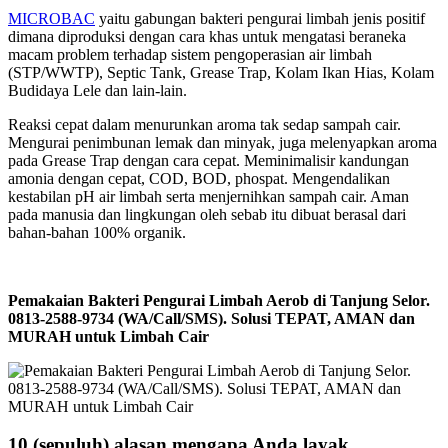
MICROBAC
yaitu gabungan bakteri pengurai limbah jenis positif
dimana diproduksi dengan cara khas untuk mengatasi beraneka
macam problem terhadap sistem pengoperasian air limbah
(STP/WWTP), Septic Tank, Grease Trap, Kolam Ikan Hias, Kolam
Budidaya Lele dan lain-lain.
Reaksi cepat dalam menurunkan aroma tak sedap sampah cair.
Mengurai penimbunan lemak dan minyak, juga melenyapkan aroma
pada Grease Trap dengan cara cepat. Meminimalisir kandungan
amonia dengan cepat, COD, BOD, phospat. Mengendalikan
kestabilan pH air limbah serta menjernihkan sampah cair. Aman
pada manusia dan lingkungan oleh sebab itu dibuat berasal dari
bahan-bahan 100% organik.
Pemakaian Bakteri Pengurai Limbah Aerob di Tanjung Selor.
0813-2588-9734 (WA/Call/SMS). Solusi TEPAT, AMAN dan
MURAH untuk Limbah Cair
10 (sepuluh) alasan mengapa Anda layak