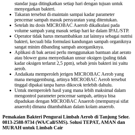
standar juga ditingkatkan setiap hari dengan tujuan untuk
menyegarkan bakteri.
Takaran tersebut di-maintain sampai kadar parameter
pencemar sampah masuk persyaratan yang ditentukan.
Setelah itu dosis MICROBAC Aaerob dikalkulasi pada
volume sampah yang masuk setiap hari ke dalam IPAL/STP.
Operator tidak harus menambahkan zat lainnya sebagai nutrisi
bakteri, kecuali bila formulasi kandungan sampah organiknya
sangat minim dibanding sampah anorganiknya.
Aplikasi di bak aerasi perlu menggunakan bantuan alat aerato
atau blower guna menyediakan unsur oksigen (paling tidak
kadar oksigen terlarut 2,5 ppm), sebab jenis bakteri ini yaitu
aerob.
Andaikata memperoleh jerigen MICROBAC Aerob yang
mana menggembung, artinya MICROBAC Aerob tersebut
tinggal dipakai tanpa harus dikocok terlebih dahulu.
Untuk memperoleh hasil yang mana lebih maksimal dalam
mengontrol parameter pencemar sampah, artinya bisa
dipadukan dengan MICROBAC Anaerob (mempunyai sifat
anaerob) dimana ditambahkan dalam kolam anaerob.
Pemakaian Bakteri Pengurai Limbah Aerob di Tanjung Selor.
0813-2588-9734 (WA/Call/SMS). Solusi TEPAT, AMAN dan
MURAH untuk Limbah Cair