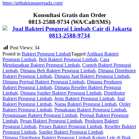
https://arthakiranapersada.com/
Konsultasi Gratis dan Order
0813-2588-9734 (WA/Call/SMS)
Post Views:
34
Posted in
Bakteri Pengurai Limbah
Tagged
Aplikasi Bakteri
Pengurai Limbah
,
Beli Bakteri Pengurai Limbah
,
Cara
Mendapatkan Bakteri Pengurai Limbah
,
Contoh Bakteri Pengurai
Limbah
,
Dimana Beli Bakteri Pengurai Limbah
,
Dimana Distributor
Bakteri Pengurai Limbah
,
Dimana Jual Bakteri Pengurai Limbah
,
Dimana Penjual Bakteri Pengurai Limbah
,
Dimana Produsen
Bakteri Pengurai Limbah
,
Dimana Reseller Bakteri Pengurai
Limbah
,
Dimana Suplier Bakteri Pengurai Limbah
,
Distributor
Bakteri Pengurai Limbah
,
Jenis Bakteri Pengurai Limbah
,
Jual
Bakteri Pengurai Limbah
,
Nama Bakteri Pengurai Limbah
,
Order
Bakteri Pengurai Limbah
,
Pemakaian Bakteri Pengurai Limbah
,
Penggunaan Bakteri Pengurai Limbah
,
Penjual Bakteri Pengurai
Limbah
,
Pesan Bakteri Pengurai Limbah
,
Produsen Bakteri
Pengurai Limbah
,
Proses Bakteri Pengurai Limbah
,
Reseller Bakteri
Pengurai Limbah
,
Suplier Bakteri Pengurai Limbah
Post
Dimana Distributor Bakteri Pengurai Limbah Kolam Lele di Biak