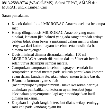
Saran pemakaian:
Kocok dahulu botol MICROBAC Anaerob selama beberapa
saat.
Harap diingat dosis MICROBAC Anaerob yang mana
dipakai, lantaran jika bakteri yang ada sangat rendah artinya
bakteri tidak akan bekerja maksimal dalam menguraikan
senyawa dari kotoran ayam tersebut serta masih ada bau
dimana menyengat .
Dosis minimal dimana disarankan adalah 150 ml
MICROBAC Anaerob dilarutkan dalam 5 liter air bersih
selanjutnya dicampur sampai merata.
Campurkan campuran tersebut di sprayer sesudah itu
semprotkan sampai merata pada seluruh permukaan kotoran
ayam dalam kandang itu, akan tetapi jangan terlalu basah.
Bilamana kotoran ayam sudah
(menumpuk|banyak|menimbun} maka keesokan harinya
dilakukan pembalikan di kotoran ayam tersebut juga
laksanakan penyemprotan lagi agar mendapatkan hasil
dimana maksimal.
Kerjakan langkah-langkah tersebut diatas setiap seminggu
satu kali pada kandang ayam itu.