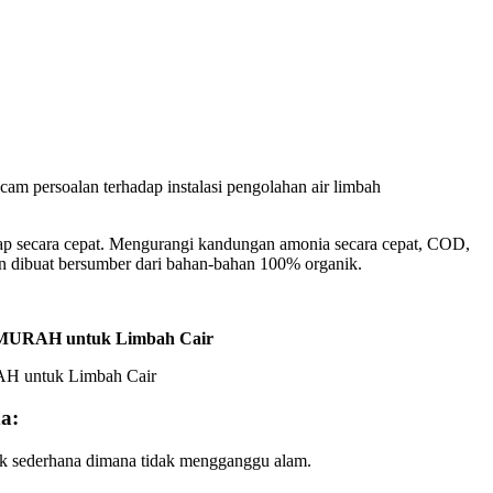
am persoalan terhadap instalasi pengolahan air limbah
ap secara cepat. Mengurangi kandungan amonia secara cepat, COD,
an dibuat bersumber dari bahan-bahan 100% organik.
n MURAH untuk Limbah Cair
a:
anik sederhana dimana tidak mengganggu alam.