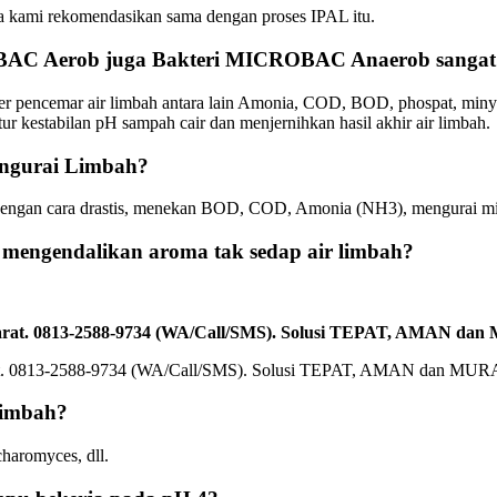
a kami rekomendasikan sama dengan proses IPAL itu.
AC Aerob juga Bakteri MICROBAC Anaerob sangat p
er pencemar air limbah antara lain Amonia, COD, BOD, phospat, minya
kestabilan pH sampah cair dan menjernihkan hasil akhir air limbah.
ngurai Limbah?
ngan cara drastis, menekan BOD, COD, Amonia (NH3), mengurai min
engendalikan aroma tak sedap air limbah?
arat. 0813-2588-9734 (WA/Call/SMS). Solusi TEPAT, AMAN da
Limbah?
aromyces, dll.