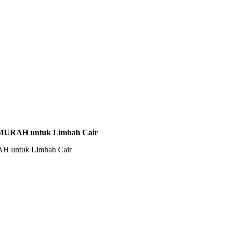
n MURAH untuk Limbah Cair