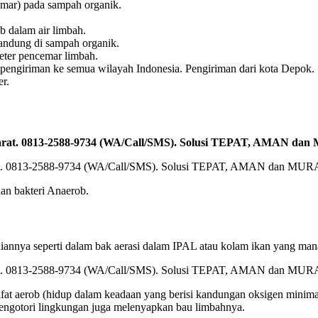
mar) pada sampah organik.
b dalam air limbah.
andung di sampah organik.
eter pencemar limbah.
ngiriman ke semua wilayah Indonesia. Pengiriman dari kota Depok.
er.
arat. 0813-2588-9734 (WA/Call/SMS). Solusi TEPAT, AMAN da
dan bakteri Anaerob.
nya seperti dalam bak aerasi dalam IPAL atau kolam ikan yang mana t
ifat aerob (hidup dalam keadaan yang berisi kandungan oksigen minim
engotori lingkungan juga melenyapkan bau limbahnya.