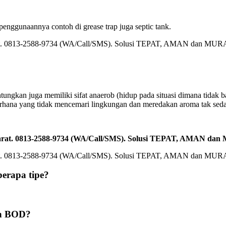
nggunaannya contoh di grease trap juga septic tank.
ntungkan juga memiliki sifat anaerob (hidup pada situasi dimana tida
erhana yang tidak mencemari lingkungan dan meredakan aroma tak sed
arat. 0813-2588-9734 (WA/Call/SMS). Solusi TEPAT, AMAN da
erapa tipe?
an BOD?