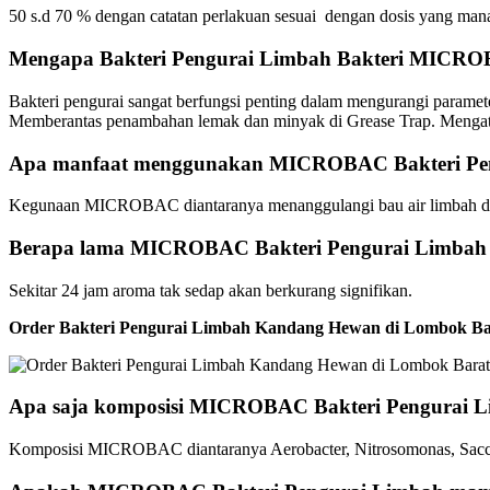
50 s.d 70 % dengan catatan perlakuan sesuai dengan dosis yang man
Mengapa Bakteri Pengurai Limbah Bakteri MICROB
Bakteri pengurai sangat berfungsi penting dalam mengurangi paramet
Memberantas penambahan lemak dan minyak di Grease Trap. Mengatur 
Apa manfaat menggunakan MICROBAC Bakteri Pe
Kegunaan MICROBAC diantaranya menanggulangi bau air limbah de
Berapa lama MICROBAC Bakteri Pengurai Limbah m
Sekitar 24 jam aroma tak sedap akan berkurang signifikan.
Order Bakteri Pengurai Limbah Kandang Hewan di Lombok B
Apa saja komposisi MICROBAC Bakteri Pengurai 
Komposisi MICROBAC diantaranya Aerobacter, Nitrosomonas, Sacch