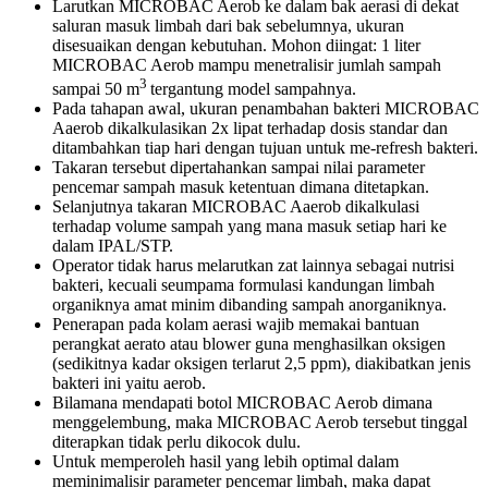
Larutkan MICROBAC Aerob ke dalam bak aerasi di dekat
saluran masuk limbah dari bak sebelumnya, ukuran
disesuaikan dengan kebutuhan. Mohon diingat: 1 liter
MICROBAC Aerob mampu menetralisir jumlah sampah
3
sampai 50 m
tergantung model sampahnya.
Pada tahapan awal, ukuran penambahan bakteri MICROBAC
Aaerob dikalkulasikan 2x lipat terhadap dosis standar dan
ditambahkan tiap hari dengan tujuan untuk me-refresh bakteri.
Takaran tersebut dipertahankan sampai nilai parameter
pencemar sampah masuk ketentuan dimana ditetapkan.
Selanjutnya takaran MICROBAC Aaerob dikalkulasi
terhadap volume sampah yang mana masuk setiap hari ke
dalam IPAL/STP.
Operator tidak harus melarutkan zat lainnya sebagai nutrisi
bakteri, kecuali seumpama formulasi kandungan limbah
organiknya amat minim dibanding sampah anorganiknya.
Penerapan pada kolam aerasi wajib memakai bantuan
perangkat aerato atau blower guna menghasilkan oksigen
(sedikitnya kadar oksigen terlarut 2,5 ppm), diakibatkan jenis
bakteri ini yaitu aerob.
Bilamana mendapati botol MICROBAC Aerob dimana
menggelembung, maka MICROBAC Aerob tersebut tinggal
diterapkan tidak perlu dikocok dulu.
Untuk memperoleh hasil yang lebih optimal dalam
meminimalisir parameter pencemar limbah, maka dapat