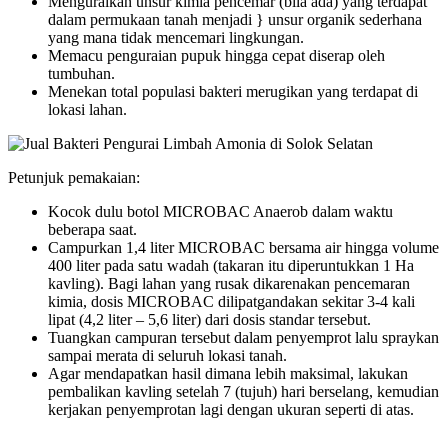
Menguraikan unsur kimia pencemar (bila ada) yang terdapat
dalam permukaan tanah menjadi } unsur organik sederhana
yang mana tidak mencemari lingkungan.
Memacu penguraian pupuk hingga cepat diserap oleh
tumbuhan.
Menekan total populasi bakteri merugikan yang terdapat di
lokasi lahan.
Petunjuk pemakaian:
Kocok dulu botol MICROBAC Anaerob dalam waktu
beberapa saat.
Campurkan 1,4 liter MICROBAC bersama air hingga volume
400 liter pada satu wadah (takaran itu diperuntukkan 1 Ha
kavling). Bagi lahan yang rusak dikarenakan pencemaran
kimia, dosis MICROBAC dilipatgandakan sekitar 3-4 kali
lipat (4,2 liter – 5,6 liter) dari dosis standar tersebut.
Tuangkan campuran tersebut dalam penyemprot lalu spraykan
sampai merata di seluruh lokasi tanah.
Agar mendapatkan hasil dimana lebih maksimal, lakukan
pembalikan kavling setelah 7 (tujuh) hari berselang, kemudian
kerjakan penyemprotan lagi dengan ukuran seperti di atas.