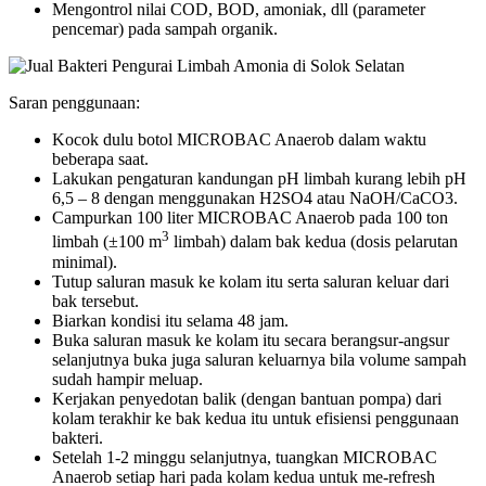
Mengontrol nilai COD, BOD, amoniak, dll (parameter
pencemar) pada sampah organik.
Saran penggunaan:
Kocok dulu botol MICROBAC Anaerob dalam waktu
beberapa saat.
Lakukan pengaturan kandungan pH limbah kurang lebih pH
6,5 – 8 dengan menggunakan H2SO4 atau NaOH/CaCO3.
Campurkan 100 liter MICROBAC Anaerob pada 100 ton
3
limbah (±100 m
limbah) dalam bak kedua (dosis pelarutan
minimal).
Tutup saluran masuk ke kolam itu serta saluran keluar dari
bak tersebut.
Biarkan kondisi itu selama 48 jam.
Buka saluran masuk ke kolam itu secara berangsur-angsur
selanjutnya buka juga saluran keluarnya bila volume sampah
sudah hampir meluap.
Kerjakan penyedotan balik (dengan bantuan pompa) dari
kolam terakhir ke bak kedua itu untuk efisiensi penggunaan
bakteri.
Setelah 1-2 minggu selanjutnya, tuangkan MICROBAC
Anaerob setiap hari pada kolam kedua untuk me-refresh