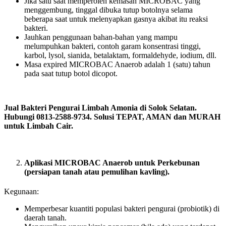
Jika satu saat memperoleh kemasan MICROBAC yang
menggembung, tinggal dibuka tutup botolnya selama
beberapa saat untuk melenyapkan gasnya akibat itu reaksi
bakteri.
Jauhkan penggunaan bahan-bahan yang mampu
melumpuhkan bakteri, contoh garam konsentrasi tinggi,
karbol, lysol, sianida, betalaktam, formaldehyde, iodium, dll.
Masa expired MICROBAC Anaerob adalah 1 (satu) tahun
pada saat tutup botol dicopot.
Jual Bakteri Pengurai Limbah Amonia di Solok Selatan.
Hubungi 0813-2588-9734. Solusi TEPAT, AMAN dan MURAH
untuk Limbah Cair.
Aplikasi MICROBAC Anaerob untuk Perkebunan
(persiapan tanah atau pemulihan kavling).
Kegunaan:
Memperbesar kuantiti populasi bakteri pengurai (probiotik) di
daerah tanah.