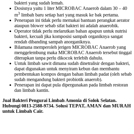
bakteri yang sudah lemah.
Dosisnya yaitu 1 liter MICROBAC Anaerob dalam 30 – 40
3
m
limbah baru setiap hari yang masuk ke bak pertama.
Penerapan ini tidak perlu memakai bantuan perangkat aerator
ataupun blower sebab sifat bakteri ini adalah anaerobik.
Operator tidak perlu melarutkan bahan apapun untuk nutrisi
bakteri, kecuali jika komposisi sampah organiknya sangat
rendah dibanding sampah anorganiknya.
Bilamana memperoleh jerigen MICROBAC Anaerob yang
menggelembung maka MICROBAC Anaerob tersebut tinggal
diterapkan tanpa perlu dikocok terlebih dahulu.
Untuk limbah sawit dimana sudah dinetralisir dengan bakteri,
dapat digunakan untuk menyiram kebun dan membantu
pembentukan kompos dengan bahan limbah padat (oleh sebab
sudah mengandung bakteri probiotik anaerob).
Penerapan ini dapat pula dipergunakan pada limbah restoran
dan limbah kantin.
Jual Bakteri Pengurai Limbah Amonia di Solok Selatan.
Hubungi 0813-2588-9734. Solusi TEPAT, AMAN dan MURAH
untuk Limbah Cair.