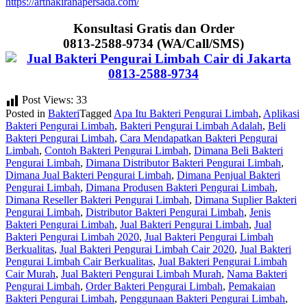
https://arthakiranapersada.com/
Konsultasi Gratis dan Order
0813-2588-9734 (WA/Call/SMS)
Post Views:
33
Posted in
Bakteri
Tagged
Apa Itu Bakteri Pengurai Limbah
,
Aplikasi
Bakteri Pengurai Limbah
,
Bakteri Pengurai Limbah Adalah
,
Beli
Bakteri Pengurai Limbah
,
Cara Mendapatkan Bakteri Pengurai
Limbah
,
Contoh Bakteri Pengurai Limbah
,
Dimana Beli Bakteri
Pengurai Limbah
,
Dimana Distributor Bakteri Pengurai Limbah
,
Dimana Jual Bakteri Pengurai Limbah
,
Dimana Penjual Bakteri
Pengurai Limbah
,
Dimana Produsen Bakteri Pengurai Limbah
,
Dimana Reseller Bakteri Pengurai Limbah
,
Dimana Suplier Bakteri
Pengurai Limbah
,
Distributor Bakteri Pengurai Limbah
,
Jenis
Bakteri Pengurai Limbah
,
Jual Bakteri Pengurai Limbah
,
Jual
Bakteri Pengurai Limbah 2020
,
Jual Bakteri Pengurai Limbah
Berkualitas
,
Jual Bakteri Pengurai Limbah Cair 2020
,
Jual Bakteri
Pengurai Limbah Cair Berkualitas
,
Jual Bakteri Pengurai Limbah
Cair Murah
,
Jual Bakteri Pengurai Limbah Murah
,
Nama Bakteri
Pengurai Limbah
,
Order Bakteri Pengurai Limbah
,
Pemakaian
Bakteri Pengurai Limbah
,
Penggunaan Bakteri Pengurai Limbah
,