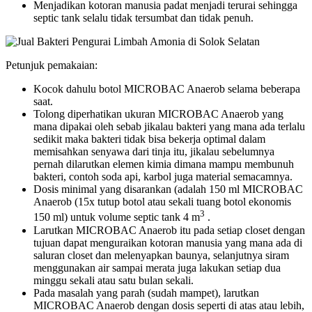
Menjadikan kotoran manusia padat menjadi terurai sehingga
septic tank selalu tidak tersumbat dan tidak penuh.
Petunjuk pemakaian:
Kocok dahulu botol MICROBAC Anaerob selama beberapa
saat.
Tolong diperhatikan ukuran MICROBAC Anaerob yang
mana dipakai oleh sebab jikalau bakteri yang mana ada terlalu
sedikit maka bakteri tidak bisa bekerja optimal dalam
memisahkan senyawa dari tinja itu, jikalau sebelumnya
pernah dilarutkan elemen kimia dimana mampu membunuh
bakteri, contoh soda api, karbol juga material semacamnya.
Dosis minimal yang disarankan (adalah 150 ml MICROBAC
Anaerob (15x tutup botol atau sekali tuang botol ekonomis
3
150 ml) untuk volume septic tank 4 m
.
Larutkan MICROBAC Anaerob itu pada setiap closet dengan
tujuan dapat menguraikan kotoran manusia yang mana ada di
saluran closet dan melenyapkan baunya, selanjutnya siram
menggunakan air sampai merata juga lakukan setiap dua
minggu sekali atau satu bulan sekali.
Pada masalah yang parah (sudah mampet), larutkan
MICROBAC Anaerob dengan dosis seperti di atas atau lebih,