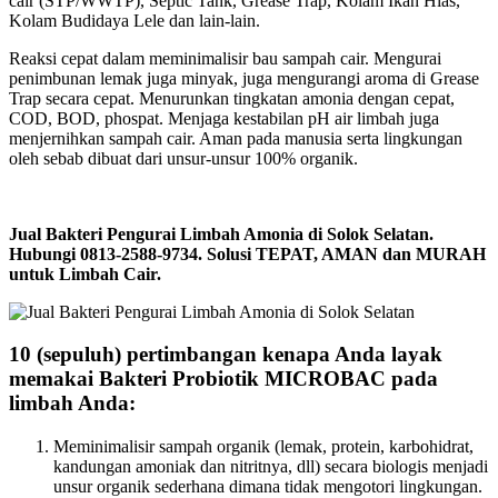
cair (STP/WWTP), Septic Tank, Grease Trap, Kolam Ikan Hias,
Kolam Budidaya Lele dan lain-lain.
Reaksi cepat dalam meminimalisir bau sampah cair. Mengurai
penimbunan lemak juga minyak, juga mengurangi aroma di Grease
Trap secara cepat. Menurunkan tingkatan amonia dengan cepat,
COD, BOD, phospat. Menjaga kestabilan pH air limbah juga
menjernihkan sampah cair. Aman pada manusia serta lingkungan
oleh sebab dibuat dari unsur-unsur 100% organik.
Jual Bakteri Pengurai Limbah Amonia di Solok Selatan.
Hubungi 0813-2588-9734. Solusi TEPAT, AMAN dan MURAH
untuk Limbah Cair.
10 (sepuluh) pertimbangan kenapa Anda layak
memakai Bakteri Probiotik MICROBAC pada
limbah Anda:
Meminimalisir sampah organik (lemak, protein, karbohidrat,
kandungan amoniak dan nitritnya, dll) secara biologis menjadi
unsur organik sederhana dimana tidak mengotori lingkungan.