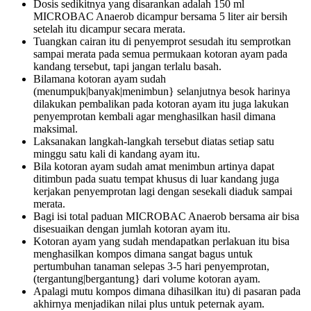
Dosis sedikitnya yang disarankan adalah 150 ml
MICROBAC Anaerob dicampur bersama 5 liter air bersih
setelah itu dicampur secara merata.
Tuangkan cairan itu di penyemprot sesudah itu semprotkan
sampai merata pada semua permukaan kotoran ayam pada
kandang tersebut, tapi jangan terlalu basah.
Bilamana kotoran ayam sudah
(menumpuk|banyak|menimbun} selanjutnya besok harinya
dilakukan pembalikan pada kotoran ayam itu juga lakukan
penyemprotan kembali agar menghasilkan hasil dimana
maksimal.
Laksanakan langkah-langkah tersebut diatas setiap satu
minggu satu kali di kandang ayam itu.
Bila kotoran ayam sudah amat menimbun artinya dapat
ditimbun pada suatu tempat khusus di luar kandang juga
kerjakan penyemprotan lagi dengan sesekali diaduk sampai
merata.
Bagi isi total paduan MICROBAC Anaerob bersama air bisa
disesuaikan dengan jumlah kotoran ayam itu.
Kotoran ayam yang sudah mendapatkan perlakuan itu bisa
menghasilkan kompos dimana sangat bagus untuk
pertumbuhan tanaman selepas 3-5 hari penyemprotan,
(tergantung|bergantung} dari volume kotoran ayam.
Apalagi mutu kompos dimana dihasilkan itu) di pasaran pada
akhirnya menjadikan nilai plus untuk peternak ayam.