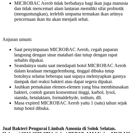
MICROBAC Aerob tidak berbahaya bagi ikan juga manusia
dan tidak mencemari alam lantaran memiliki sifat probiotik
(menguntungkan), terlebih umpama termakan ikan artinya
pencernaan ikan itu akan menjadi sehat.
Anjuran umum:
Saat penyimpanan MICROBAC Aerob, cegah paparan
langsung dengan sinar matahari dan tutup dengan rapat
sehabis dipakai.
Seandainya suatu saat mendapati botol MICROBAC Aerob
dalam keadaan menggelembung, tinggal dibuka tutup
botolnya selama beberapa saat supaya melenyapkan gasnya
dampak dari reaksi bakteri atau dapat segera dipakai.
Jauhkan pemakaian elemen-elemen yang bisa membinasakan
bakteri, contoh garam konsentrasi tinggi, karbol, lysol,
sianida, betalaktam, formaldehyde, iodium, dll.
Masa expired MICROBAC Aerob yaitu 1 (satu) tahun sejak
tutup botol dibuka.
Jual Bakteri Pengurai Limbah Amonia di Solok Selatan.