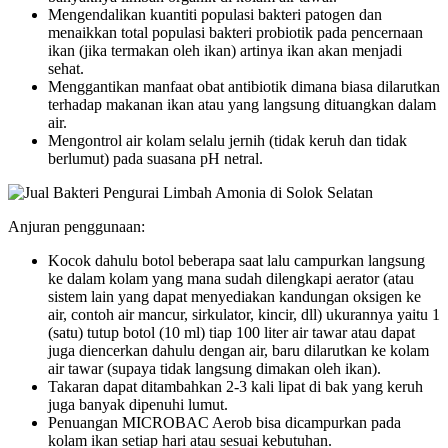
Mengendalikan kuantiti populasi bakteri patogen dan
menaikkan total populasi bakteri probiotik pada pencernaan
ikan (jika termakan oleh ikan) artinya ikan akan menjadi
sehat.
Menggantikan manfaat obat antibiotik dimana biasa dilarutkan
terhadap makanan ikan atau yang langsung dituangkan dalam
air.
Mengontrol air kolam selalu jernih (tidak keruh dan tidak
berlumut) pada suasana pH netral.
Anjuran penggunaan:
Kocok dahulu botol beberapa saat lalu campurkan langsung
ke dalam kolam yang mana sudah dilengkapi aerator (atau
sistem lain yang dapat menyediakan kandungan oksigen ke
air, contoh air mancur, sirkulator, kincir, dll) ukurannya yaitu 1
(satu) tutup botol (10 ml) tiap 100 liter air tawar atau dapat
juga diencerkan dahulu dengan air, baru dilarutkan ke kolam
air tawar (supaya tidak langsung dimakan oleh ikan).
Takaran dapat ditambahkan 2-3 kali lipat di bak yang keruh
juga banyak dipenuhi lumut.
Penuangan MICROBAC Aerob bisa dicampurkan pada
kolam ikan setiap hari atau sesuai kebutuhan.