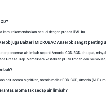
BOD?
a kami rekomendasikan sesuai dengan proses IPAL itu.
erob juga Bakteri MICROBAC Anaerob sangat penting u
meter pencemar air limbah seperti Amonia, COD, BOD, phospat, miny
da Grease Trap. Memelihara kestabilan pH air limbah dan membuat je
imbah?
cair secara signifikan, meminimalisir BOD, COD, Amonia (NH3), me
antas aroma tak sedap air limbah?