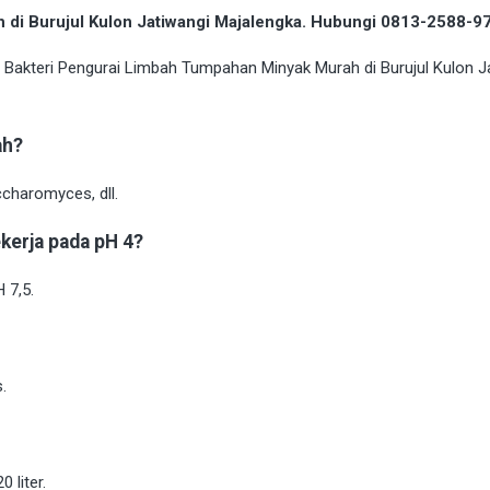
 di Burujul Kulon Jatiwangi Majalengka. Hubungi 0813-2588-
ah?
haromyces, dll.
erja pada pH 4?
 7,5.
.
 liter.