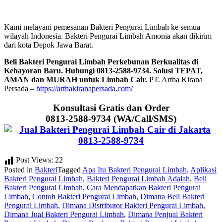
Kami melayani pemesanan Bakteri Pengurai Limbah ke semua
wilayah Indonesia. Bakteri Pengurai Limbah Amonia akan dikirim
dari kota Depok Jawa Barat.
Beli Bakteri Pengurai Limbah Perkebunan Berkualitas di
Kebayoran Baru. Hubungi 0813-2588-9734. Solusi TEPAT,
AMAN dan MURAH untuk Limbah Cair.
PT. Artha Kirana
Persada –
https://arthakiranapersada.com/
Konsultasi Gratis dan Order
0813-2588-9734 (WA/Call/SMS)
Post Views:
22
Posted in
Bakteri
Tagged
Apa Itu Bakteri Pengurai Limbah
,
Aplikasi
Bakteri Pengurai Limbah
,
Bakteri Pengurai Limbah Adalah
,
Beli
Bakteri Pengurai Limbah
,
Cara Mendapatkan Bakteri Pengurai
Limbah
,
Contoh Bakteri Pengurai Limbah
,
Dimana Beli Bakteri
Pengurai Limbah
,
Dimana Distributor Bakteri Pengurai Limbah
,
Dimana Jual Bakteri Pengurai Limbah
,
Dimana Penjual Bakteri