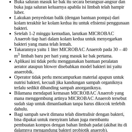
Buka saluran masuk ke bak itu secara berangsur-angsur dan
buka juga saluran keluarnya apabila isi limbah telah hampir
luber.
Lakukan penyedotan balik (dengan bantuan pompa) dari
kolam terakhir ke kolam kedua itu untuk efisiensi penggunaan
bakteri.
Setelah 1-2 minggu kemudian, larutkan MICROBAC
Anaerob tiap hari dalam kolam kedua untuk menyegarkan
bakteri yang mana telah lemah.
Takarannya yaitu 1 liter MICROBAC Anaerob pada 30 – 40
3
m
limbah baru per hari yang masuk ke bak pertama.
Aplikasi ini tidak perlu menggunakan bantuan peralatan
aerator ataupun blower disebabkan model bakteri ini yaitu
anaerobik.
Operator tidak perlu mencampurkan material apapun untuk
nutrisi bakteri, kecuali jika kandungan sampah organiknya
terlalu sedikit dibanding sampah anorganiknya.
Bilamana mendapati kemasan MICROBAC Anaerob yang
mana menggembung artinya MICROBAC Anaerob tersebut
sudah siap untuk dimanfaatkan tanpa harus dikocok terlebih
dahulu.
Bagi sampah sawit dimana telah dinetralisir dengan bakteri,
bisa dipakai untuk menyiram lahan juga membantu
pembuatan kompos dengan bahan limbah padat (akibat itu di
dalamnya mengandung bakteri probiotik anaerob).