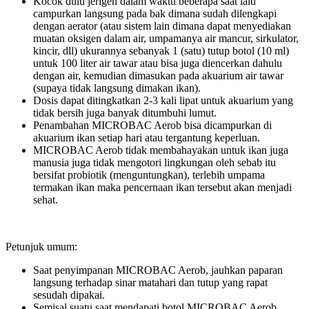
Kocok dulu jerigen dalam waktu beberapa saat lalu
campurkan langsung pada bak dimana sudah dilengkapi
dengan aerator (atau sistem lain dimana dapat menyediakan
muatan oksigen dalam air, umpamanya air mancur, sirkulator,
kincir, dll) ukurannya sebanyak 1 (satu) tutup botol (10 ml)
untuk 100 liter air tawar atau bisa juga diencerkan dahulu
dengan air, kemudian dimasukan pada akuarium air tawar
(supaya tidak langsung dimakan ikan).
Dosis dapat ditingkatkan 2-3 kali lipat untuk akuarium yang
tidak bersih juga banyak ditumbuhi lumut.
Penambahan MICROBAC Aerob bisa dicampurkan di
akuarium ikan setiap hari atau tergantung keperluan.
MICROBAC Aerob tidak membahayakan untuk ikan juga
manusia juga tidak mengotori lingkungan oleh sebab itu
bersifat probiotik (menguntungkan), terlebih umpama
termakan ikan maka pencernaan ikan tersebut akan menjadi
sehat.
Petunjuk umum:
Saat penyimpanan MICROBAC Aerob, jauhkan paparan
langsung terhadap sinar matahari dan tutup yang rapat
sesudah dipakai.
Semisal suatu saat mendapati botol MICROBAC Aerob