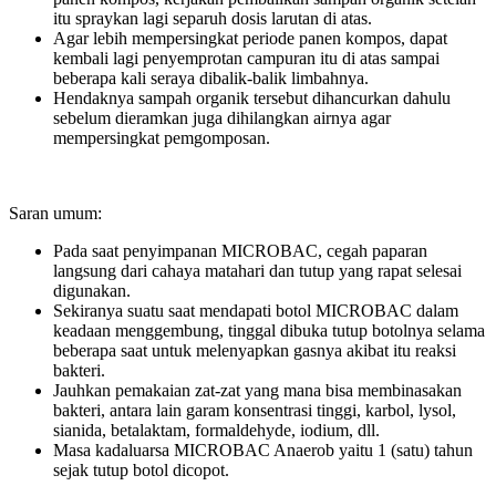
itu spraykan lagi separuh dosis larutan di atas.
Agar lebih mempersingkat periode panen kompos, dapat
kembali lagi penyemprotan campuran itu di atas sampai
beberapa kali seraya dibalik-balik limbahnya.
Hendaknya sampah organik tersebut dihancurkan dahulu
sebelum dieramkan juga dihilangkan airnya agar
mempersingkat pemgomposan.
Saran umum:
Pada saat penyimpanan MICROBAC, cegah paparan
langsung dari cahaya matahari dan tutup yang rapat selesai
digunakan.
Sekiranya suatu saat mendapati botol MICROBAC dalam
keadaan menggembung, tinggal dibuka tutup botolnya selama
beberapa saat untuk melenyapkan gasnya akibat itu reaksi
bakteri.
Jauhkan pemakaian zat-zat yang mana bisa membinasakan
bakteri, antara lain garam konsentrasi tinggi, karbol, lysol,
sianida, betalaktam, formaldehyde, iodium, dll.
Masa kadaluarsa MICROBAC Anaerob yaitu 1 (satu) tahun
sejak tutup botol dicopot.