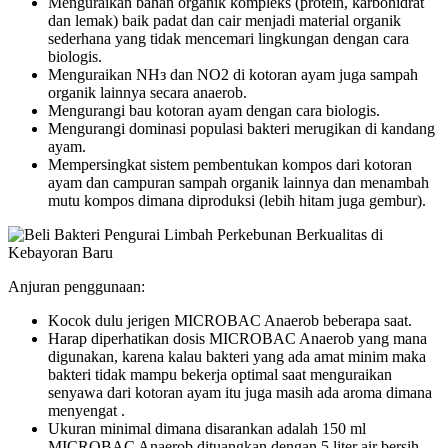
Menguraikan bahan organik kompleks (protein, karbohidrat
dan lemak) baik padat dan cair menjadi material organik
sederhana yang tidak mencemari lingkungan dengan cara
biologis.
Menguraikan NHз dan NO2 di kotoran ayam juga sampah
organik lainnya secara anaerob.
Mengurangi bau kotoran ayam dengan cara biologis.
Mengurangi dominasi populasi bakteri merugikan di kandang
ayam.
Mempersingkat sistem pembentukan kompos dari kotoran
ayam dan campuran sampah organik lainnya dan menambah
mutu kompos dimana diproduksi (lebih hitam juga gembur).
Anjuran penggunaan:
Kocok dulu jerigen MICROBAC Anaerob beberapa saat.
Harap diperhatikan dosis MICROBAC Anaerob yang mana
digunakan, karena kalau bakteri yang ada amat minim maka
bakteri tidak mampu bekerja optimal saat menguraikan
senyawa dari kotoran ayam itu juga masih ada aroma dimana
menyengat .
Ukuran minimal dimana disarankan adalah 150 ml
MICROBAC Anaerob dituangkan dengan 5 liter air bersih