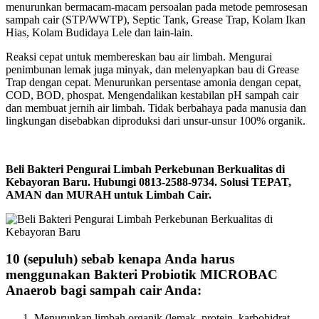
menurunkan bermacam-macam persoalan pada metode pemrosesan
sampah cair (STP/WWTP), Septic Tank, Grease Trap, Kolam Ikan
Hias, Kolam Budidaya Lele dan lain-lain.
Reaksi cepat untuk membereskan bau air limbah. Mengurai
penimbunan lemak juga minyak, dan melenyapkan bau di Grease
Trap dengan cepat. Menurunkan persentase amonia dengan cepat,
COD, BOD, phospat. Mengendalikan kestabilan pH sampah cair
dan membuat jernih air limbah. Tidak berbahaya pada manusia dan
lingkungan disebabkan diproduksi dari unsur-unsur 100% organik.
Beli Bakteri Pengurai Limbah Perkebunan Berkualitas di
Kebayoran Baru. Hubungi 0813-2588-9734. Solusi TEPAT,
AMAN dan MURAH untuk Limbah Cair.
10 (sepuluh) sebab kenapa Anda harus
menggunakan Bakteri Probiotik MICROBAC
Anaerob bagi sampah cair Anda:
Menurunkan limbah organik (lemak, protein, karbohidrat,