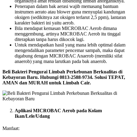
organiknya amat rendah dibanding limbah anorganiknya.
Penerapan dalam bak aerasi wajib memasang bantuan
instrumen aerato atau blower guna menyuplai kandungan
oksigen (sedikitnya zat oksigen terlarut 2,5 ppm), lantaran
karakter bakteri ini yaitu aerob.
Bila mendapat kemasan MICROBAC Aerob dimana
menggembung, artinya MICROBAC Aerob itu tinggal
diterapkan tanpa harus dikocok lagi.
Untuk mendapatkan hasil yang mana lebih optimal dalam
mengendalikan parameter pencemar sampah, maka dapat
digabung dengan MICROBAC Anaerob (memiliki sifat
anaerob) yang mana larutkan pada bak anaerob.
Beli Bakteri Pengurai Limbah Perkebunan Berkualitas di
Kebayoran Baru. Hubungi 0813-2588-9734. Solusi TEPAT,
AMAN dan MURAH untuk Limbah Cair.
Aplikasi MICROBAC Aerob pada Kolam
Ikan/Lele/Udang
Manfaat: