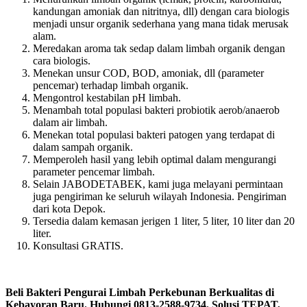
kandungan amoniak dan nitritnya, dll) dengan cara biologis
menjadi unsur organik sederhana yang mana tidak merusak
alam.
Meredakan aroma tak sedap dalam limbah organik dengan
cara biologis.
Menekan unsur COD, BOD, amoniak, dll (parameter
pencemar) terhadap limbah organik.
Mengontrol kestabilan pH limbah.
Menambah total populasi bakteri probiotik aerob/anaerob
dalam air limbah.
Menekan total populasi bakteri patogen yang terdapat di
dalam sampah organik.
Memperoleh hasil yang lebih optimal dalam mengurangi
parameter pencemar limbah.
Selain JABODETABEK, kami juga melayani permintaan
juga pengiriman ke seluruh wilayah Indonesia. Pengiriman
dari kota Depok.
Tersedia dalam kemasan jerigen 1 liter, 5 liter, 10 liter dan 20
liter.
Konsultasi GRATIS.
Beli Bakteri Pengurai Limbah Perkebunan Berkualitas di
Kebayoran Baru. Hubungi 0813-2588-9734. Solusi TEPAT,