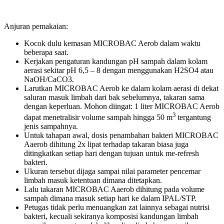
Anjuran pemakaian:
Kocok dulu kemasan MICROBAC Aerob dalam waktu
beberapa saat.
Kerjakan pengaturan kandungan pH sampah dalam kolam
aerasi sekitar pH 6,5 – 8 dengan menggunakan H2SO4 atau
NaOH/CaCO3.
Larutkan MICROBAC Aerob ke dalam kolam aerasi di dekat
saluran masuk limbah dari bak sebelumnya, takaran sama
dengan keperluan. Mohon diingat: 1 liter MICROBAC Aerob
3
dapat menetralisir volume sampah hingga 50 m
tergantung
jenis sampahnya.
Untuk tahapan awal, dosis penambahan bakteri MICROBAC
Aaerob dihitung 2x lipat terhadap takaran biasa juga
ditingkatkan setiap hari dengan tujuan untuk me-refresh
bakteri.
Ukuran tersebut dijaga sampai nilai parameter pencemar
limbah masuk ketentuan dimana ditetapkan.
Lalu takaran MICROBAC Aaerob dihitung pada volume
sampah dimana masuk setiap hari ke dalam IPAL/STP.
Petugas tidak perlu menuangkan zat lainnya sebagai nutrisi
bakteri, kecuali sekiranya komposisi kandungan limbah