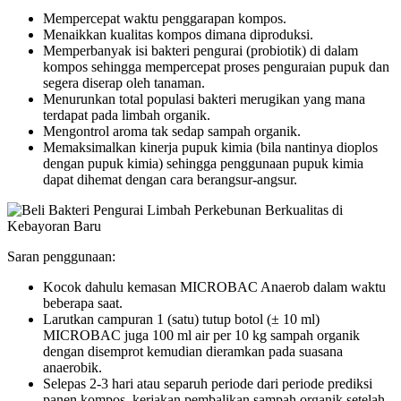
Mempercepat waktu penggarapan kompos.
Menaikkan kualitas kompos dimana diproduksi.
Memperbanyak isi bakteri pengurai (probiotik) di dalam
kompos sehingga mempercepat proses penguraian pupuk dan
segera diserap oleh tanaman.
Menurunkan total populasi bakteri merugikan yang mana
terdapat pada limbah organik.
Mengontrol aroma tak sedap sampah organik.
Memaksimalkan kinerja pupuk kimia (bila nantinya dioplos
dengan pupuk kimia) sehingga penggunaan pupuk kimia
dapat dihemat dengan cara berangsur-angsur.
Saran penggunaan:
Kocok dahulu kemasan MICROBAC Anaerob dalam waktu
beberapa saat.
Larutkan campuran 1 (satu) tutup botol (± 10 ml)
MICROBAC juga 100 ml air per 10 kg sampah organik
dengan disemprot kemudian dieramkan pada suasana
anaerobik.
Selepas 2-3 hari atau separuh periode dari periode prediksi
panen kompos, kerjakan pembalikan sampah organik setelah