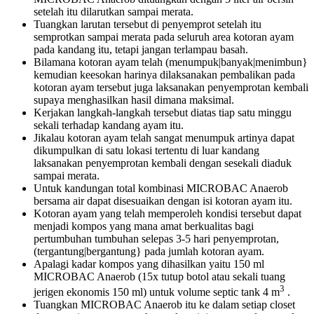
setelah itu dilarutkan sampai merata.
Tuangkan larutan tersebut di penyemprot setelah itu
semprotkan sampai merata pada seluruh area kotoran ayam
pada kandang itu, tetapi jangan terlampau basah.
Bilamana kotoran ayam telah (menumpuk|banyak|menimbun}
kemudian keesokan harinya dilaksanakan pembalikan pada
kotoran ayam tersebut juga laksanakan penyemprotan kembali
supaya menghasilkan hasil dimana maksimal.
Kerjakan langkah-langkah tersebut diatas tiap satu minggu
sekali terhadap kandang ayam itu.
Jikalau kotoran ayam telah sangat menumpuk artinya dapat
dikumpulkan di satu lokasi tertentu di luar kandang
laksanakan penyemprotan kembali dengan sesekali diaduk
sampai merata.
Untuk kandungan total kombinasi MICROBAC Anaerob
bersama air dapat disesuaikan dengan isi kotoran ayam itu.
Kotoran ayam yang telah memperoleh kondisi tersebut dapat
menjadi kompos yang mana amat berkualitas bagi
pertumbuhan tumbuhan selepas 3-5 hari penyemprotan,
(tergantung|bergantung} pada jumlah kotoran ayam.
Apalagi kadar kompos yang dihasilkan yaitu 150 ml
MICROBAC Anaerob (15x tutup botol atau sekali tuang
3
jerigen ekonomis 150 ml) untuk volume septic tank 4 m
.
Tuangkan MICROBAC Anaerob itu ke dalam setiap closet