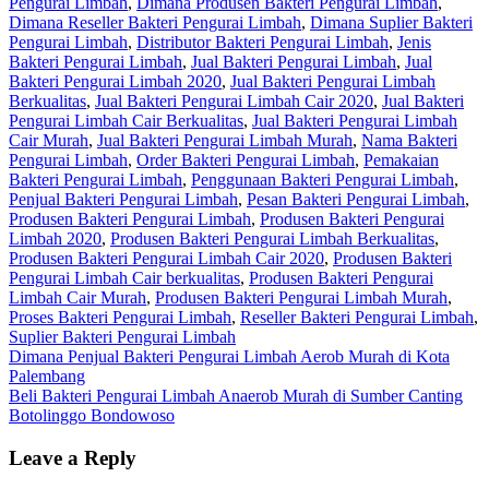
Pengurai Limbah
,
Dimana Produsen Bakteri Pengurai Limbah
,
Dimana Reseller Bakteri Pengurai Limbah
,
Dimana Suplier Bakteri
Pengurai Limbah
,
Distributor Bakteri Pengurai Limbah
,
Jenis
Bakteri Pengurai Limbah
,
Jual Bakteri Pengurai Limbah
,
Jual
Bakteri Pengurai Limbah 2020
,
Jual Bakteri Pengurai Limbah
Berkualitas
,
Jual Bakteri Pengurai Limbah Cair 2020
,
Jual Bakteri
Pengurai Limbah Cair Berkualitas
,
Jual Bakteri Pengurai Limbah
Cair Murah
,
Jual Bakteri Pengurai Limbah Murah
,
Nama Bakteri
Pengurai Limbah
,
Order Bakteri Pengurai Limbah
,
Pemakaian
Bakteri Pengurai Limbah
,
Penggunaan Bakteri Pengurai Limbah
,
Penjual Bakteri Pengurai Limbah
,
Pesan Bakteri Pengurai Limbah
,
Produsen Bakteri Pengurai Limbah
,
Produsen Bakteri Pengurai
Limbah 2020
,
Produsen Bakteri Pengurai Limbah Berkualitas
,
Produsen Bakteri Pengurai Limbah Cair 2020
,
Produsen Bakteri
Pengurai Limbah Cair berkualitas
,
Produsen Bakteri Pengurai
Limbah Cair Murah
,
Produsen Bakteri Pengurai Limbah Murah
,
Proses Bakteri Pengurai Limbah
,
Reseller Bakteri Pengurai Limbah
,
Suplier Bakteri Pengurai Limbah
Post
Dimana Penjual Bakteri Pengurai Limbah Aerob Murah di Kota
Palembang
navigation
Beli Bakteri Pengurai Limbah Anaerob Murah di Sumber Canting
Botolinggo Bondowoso
Leave a Reply