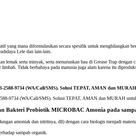
sitif yang mana diformulasikan secara spesifik untuk menghilangkan b
idaya Lele dan lain-lain.
an lemak serta minyak, serta menurunkan bau di Grease Trap dengan
r limbah. Tidak berbahaya pada manusia juga alam karena itu diproduk
0813-2588-9734 (WA/Call/SMS). Solusi TEPAT, AMAN dan MURAH
kan Bakteri Probiotik MICROBAC Amonia pada sampa
ngan amoniak dan nitritnya, dll) dengan cara biologis menjadi materi
erhadap sampah organik.