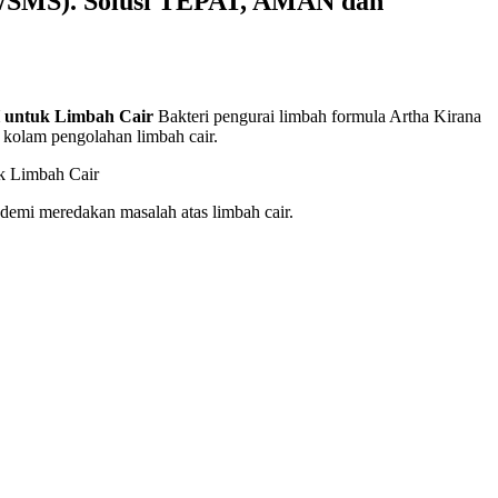
ll/SMS). Solusi TEPAT, AMAN dan
H untuk Limbah Cair
Bakteri pengurai limbah formula Artha Kirana
a kolam pengolahan limbah cair.
demi meredakan masalah atas limbah cair.