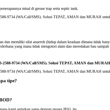
erapannya misal di grease trap serta septic tank.
kan dan memiliki sifat anaerob (hidup dalam keadaan dimana tidak ban
sederhana yang mana tidak mengotori alam dan meredakan bau sampah 
0813-2588-9734 (WA/Call/SMS). Solusi TEPAT, AMAN dan MURAH
pa tipe?
a BOD?
imana kami anjurkan sama dengan proses IPAL itu.