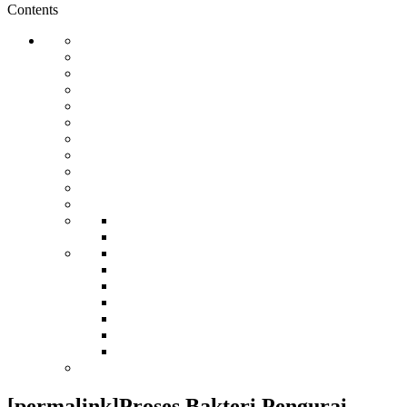
Contents
[permalink]Proses Bakteri Pengurai