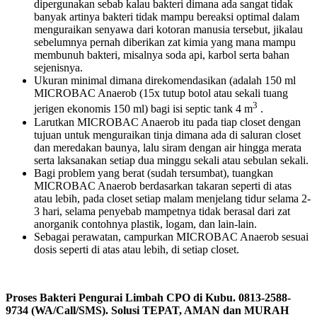
dipergunakan sebab kalau bakteri dimana ada sangat tidak
banyak artinya bakteri tidak mampu bereaksi optimal dalam
menguraikan senyawa dari kotoran manusia tersebut, jikalau
sebelumnya pernah diberikan zat kimia yang mana mampu
membunuh bakteri, misalnya soda api, karbol serta bahan
sejenisnya.
Ukuran minimal dimana direkomendasikan (adalah 150 ml
MICROBAC Anaerob (15x tutup botol atau sekali tuang
3
jerigen ekonomis 150 ml) bagi isi septic tank 4 m
.
Larutkan MICROBAC Anaerob itu pada tiap closet dengan
tujuan untuk menguraikan tinja dimana ada di saluran closet
dan meredakan baunya, lalu siram dengan air hingga merata
serta laksanakan setiap dua minggu sekali atau sebulan sekali.
Bagi problem yang berat (sudah tersumbat), tuangkan
MICROBAC Anaerob berdasarkan takaran seperti di atas
atau lebih, pada closet setiap malam menjelang tidur selama 2-
3 hari, selama penyebab mampetnya tidak berasal dari zat
anorganik contohnya plastik, logam, dan lain-lain.
Sebagai perawatan, campurkan MICROBAC Anaerob sesuai
dosis seperti di atas atau lebih, di setiap closet.
Proses Bakteri Pengurai Limbah CPO di Kubu. 0813-2588-
9734 (WA/Call/SMS). Solusi TEPAT, AMAN dan MURAH