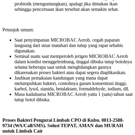
probiotik (menguntungkan), apalagi jika dimakan ikan
sehingga pencernaan ikan tersebut akan semakin sehat.
Petunjuk umum:
Saat penyimpanan MICROBAC Aerob, cegah paparan
langsung dari sinar matahari dan tutup yang rapat sehabis
digunakan.
Semisal suatu saat memperoleh jerigen MICROBAC Aerob
dalam kondisi menggelembung, tinggal dibuka tutup botolnya
selama beberapa saat untuk menghilangkan gasnya
dikarenakan proses bakteri atau dapat segera diaplikasikan.
Jauhkan pemakaian kandungan yang mana dapat
melumpuhkan bakteri, contohnya garam konsentrasi tinggi,
karbol, lysol, sianida, betalaktam, formaldehyde, iodium, dll.
Masa kadaluarsa MICROBAC Aerob yaitu 1 (satu) tahun saat
tutup botol dibuka.
Proses Bakteri Pengurai Limbah CPO di Kubu. 0813-2588-
9734 (WA/Call/SMS). Solusi TEPAT, AMAN dan MURAH
untuk Limbah Cair