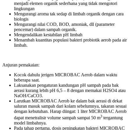
menjadi elemen organik sederhana yang tidak mengotori
lingkungan
Mengurangi aroma tak sedap di limbah organik dengan cara
biologis
Mengurangi nilai COD, BOD, amoniak, dll (parameter
pencemar) dalam sampah organik.
Mengendalikan kestabilan pH limbah
Menambah kuantitas populasi bakteri probiotik aerob pada air
limbah.
Anjuran pemakaian:
Kocok dahulu jerigen MICROBAC Aerob dalam waktu
beberapa saat.
Laksanakan pengaturan kandungan pH sampah pada bak
aerasi kurang lebih pH 6,5 – 8 dengan memakai H2SO4 atau
NaOH/CaCO3.
Larutkan MICROBAC Aerob ke dalam bak aerasi di dekat
saluran masuk sampah dari kolam sebelumnya, takaran sesuai
dengan kebutuhan. Harap diingat: 1 liter MICROBAC Aerob
3
dapat menetralisir volume sampah sampai 50 m
tergantung
model limbahnya.
Pada tahap pertama, dosis peningkatan bakteri MICROBAC