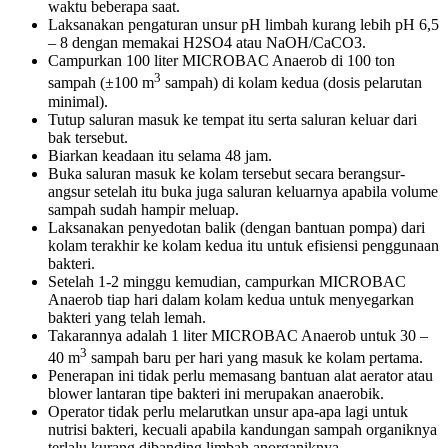
waktu beberapa saat.
Laksanakan pengaturan unsur pH limbah kurang lebih pH 6,5
– 8 dengan memakai H2SO4 atau NaOH/CaCO3.
Campurkan 100 liter MICROBAC Anaerob di 100 ton
3
sampah (±100 m
sampah) di kolam kedua (dosis pelarutan
minimal).
Tutup saluran masuk ke tempat itu serta saluran keluar dari
bak tersebut.
Biarkan keadaan itu selama 48 jam.
Buka saluran masuk ke kolam tersebut secara berangsur-
angsur setelah itu buka juga saluran keluarnya apabila volume
sampah sudah hampir meluap.
Laksanakan penyedotan balik (dengan bantuan pompa) dari
kolam terakhir ke kolam kedua itu untuk efisiensi penggunaan
bakteri.
Setelah 1-2 minggu kemudian, campurkan MICROBAC
Anaerob tiap hari dalam kolam kedua untuk menyegarkan
bakteri yang telah lemah.
Takarannya adalah 1 liter MICROBAC Anaerob untuk 30 –
3
40 m
sampah baru per hari yang masuk ke kolam pertama.
Penerapan ini tidak perlu memasang bantuan alat aerator atau
blower lantaran tipe bakteri ini merupakan anaerobik.
Operator tidak perlu melarutkan unsur apa-apa lagi untuk
nutrisi bakteri, kecuali apabila kandungan sampah organiknya
terlalu kurang dibanding limbah anorganiknya.