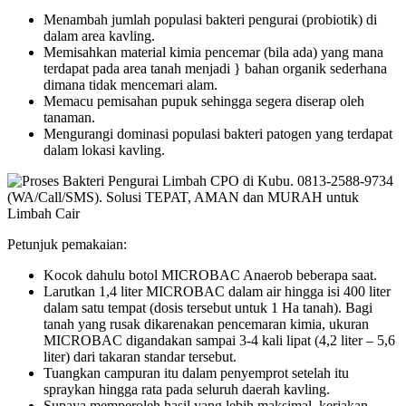
Menambah jumlah populasi bakteri pengurai (probiotik) di
dalam area kavling.
Memisahkan material kimia pencemar (bila ada) yang mana
terdapat pada area tanah menjadi } bahan organik sederhana
dimana tidak mencemari alam.
Memacu pemisahan pupuk sehingga segera diserap oleh
tanaman.
Mengurangi dominasi populasi bakteri patogen yang terdapat
dalam lokasi kavling.
Petunjuk pemakaian:
Kocok dahulu botol MICROBAC Anaerob beberapa saat.
Larutkan 1,4 liter MICROBAC dalam air hingga isi 400 liter
dalam satu tempat (dosis tersebut untuk 1 Ha tanah). Bagi
tanah yang rusak dikarenakan pencemaran kimia, ukuran
MICROBAC digandakan sampai 3-4 kali lipat (4,2 liter – 5,6
liter) dari takaran standar tersebut.
Tuangkan campuran itu dalam penyemprot setelah itu
spraykan hingga rata pada seluruh daerah kavling.
Supaya memperoleh hasil yang lebih maksimal, kerjakan