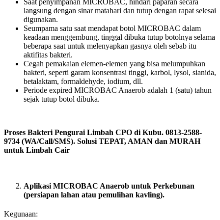
Saat penyimpanan MICROBAC, hindari paparan secara
langsung dengan sinar matahari dan tutup dengan rapat selesai
digunakan.
Seumpama satu saat mendapat botol MICROBAC dalam
keadaan menggembung, tinggal dibuka tutup botolnya selama
beberapa saat untuk melenyapkan gasnya oleh sebab itu
aktifitas bakteri.
Cegah pemakaian elemen-elemen yang bisa melumpuhkan
bakteri, seperti garam konsentrasi tinggi, karbol, lysol, sianida,
betalaktam, formaldehyde, iodium, dll.
Periode expired MICROBAC Anaerob adalah 1 (satu) tahun
sejak tutup botol dibuka.
Proses Bakteri Pengurai Limbah CPO di Kubu. 0813-2588-
9734 (WA/Call/SMS). Solusi TEPAT, AMAN dan MURAH
untuk Limbah Cair
Aplikasi MICROBAC Anaerob untuk Perkebunan
(persiapan lahan atau pemulihan kavling).
Kegunaan: