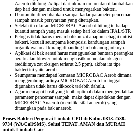
Aaerob dihitung 2x lipat dari ukuran umum dan ditambahkan
tiap hari dengan maksud untuk menyegarkan bakteri.
Ukuran itu dipertahankan sampai kadar parameter pencemar
sampah masuk persyaratan yang ditetapkan.
Setelah itu ukuran MICROBAC Aaerob dihitung terhadap
kuantiti sampah yang masuk setiap hari ke dalam IPAL/STP.
Petugas tidak harus menambahkan zat apapun sebagai nutrisi
bakteri, kecuali seumpama komposisi kandungan sampah
organiknya amat kurang dibanding limbah anorganiknya.
Aplikasi di bak aerasi harus menggunakan bantuan perangkat
aerato atau blower untuk menghasilkan muatan oksigen
(sedikitnya zat oksigen terlarut 2,5 ppm), akibat itu tipe
bakteri ini yaitu aerob.
Seumpama mendapati kemasan MICROBAC Aerob dimana
menggembung, artinya MICROBAC Aerob itu tinggal
digunakan tidak harus dikocok terlebih dahulu.
Agar mencapai hasil yang lebih optimal dalam mengendalikan
parameter pencemar sampah, maka dapat dipadukan dengan
MICROBAC Anaerob (memiliki sifat anaerob) yang
dituangkan pada bak anaerob.
Proses Bakteri Pengurai Limbah CPO di Kubu. 0813-2588-
9734 (WA/Call/SMS). Solusi TEPAT, AMAN dan MURAH
untuk Limbah Cair