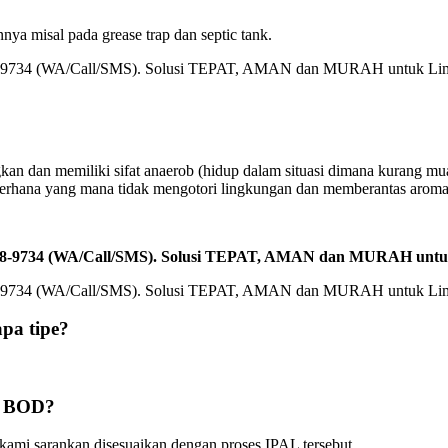
a misal pada grease trap dan septic tank.
ngkan dan memiliki sifat anaerob (hidup dalam situasi dimana kurang
derhana yang mana tidak mengotori lingkungan dan memberantas aroma
2588-9734 (WA/Call/SMS). Solusi TEPAT, AMAN dan MURAH unt
pa tipe?
a BOD?
kami sarankan disesuaikan dengan proses IPAL tersebut.