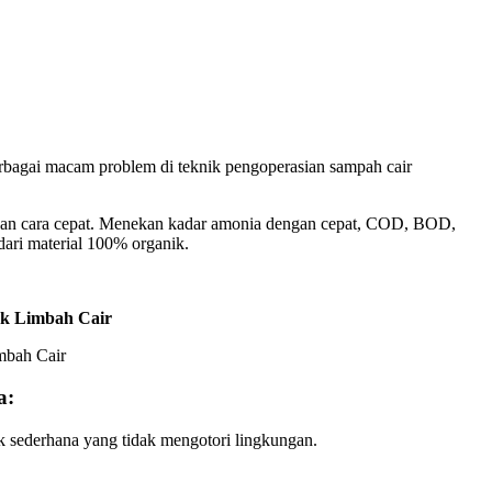
rbagai macam problem di teknik pengoperasian sampah cair
gan cara cepat. Menekan kadar amonia dengan cepat, COD, BOD,
dari material 100% organik.
uk Limbah Cair
a:
ik sederhana yang tidak mengotori lingkungan.