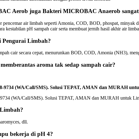
AC Aerob juga Bakteri MICROBAC Anaerob sangat p
er pencemar air limbah seperti Amonia, COD, BOD, phospat, minyak da
kestabilan pH sampah cair serta membuat jernih hasil akhir air limba
 Pengurai Limbah?
pah cair secara cepat, menurunkan BOD, COD, Amonia (NH3), mengu
emberantas aroma tak sedap sampah cair?
2588-9734 (WA/Call/SMS). Solusi TEPAT, AMAN dan MURAH unt
 Limbah?
romyces, dll.
u bekerja di pH 4?