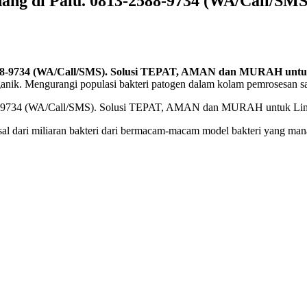
dang di Palu. 0813-2588-9734 (WA/Call/
2588-9734 (WA/Call/SMS). Solusi TEPAT, AMAN dan MURAH unt
organik. Mengurangi populasi bakteri patogen dalam kolam pemrosesan s
ari miliaran bakteri dari bermacam-macam model bakteri yang mana 