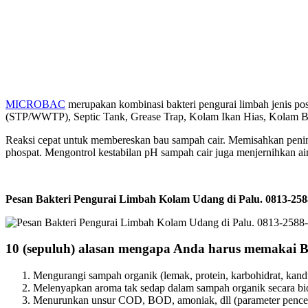
MICROBAC
merupakan kombinasi bakteri pengurai limbah jenis po
(STP/WWTP), Septic Tank, Grease Trap, Kolam Ikan Hias, Kolam Bud
Reaksi cepat untuk membereskan bau sampah cair. Memisahkan pen
phospat. Mengontrol kestabilan pH sampah cair juga menjernihkan air
Pesan Bakteri Pengurai Limbah Kolam Udang di Palu. 0813-
10 (sepuluh) alasan mengapa Anda harus memakai 
Mengurangi sampah organik (lemak, protein, karbohidrat, kandu
Melenyapkan aroma tak sedap dalam sampah organik secara bio
Menurunkan unsur COD, BOD, amoniak, dll (parameter pencem