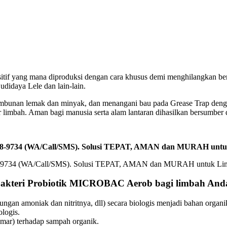
sitif yang mana diproduksi dengan cara khusus demi menghilangkan be
idaya Lele dan lain-lain.
imbunan lemak dan minyak, dan menangani bau pada Grease Trap den
 limbah. Aman bagi manusia serta alam lantaran dihasilkan bersumber 
2588-9734 (WA/Call/SMS). Solusi TEPAT, AMAN dan MURAH unt
Bakteri Probiotik MICROBAC Aerob bagi limbah And
ngan amoniak dan nitritnya, dll) secara biologis menjadi bahan organ
logis.
ar) terhadap sampah organik.