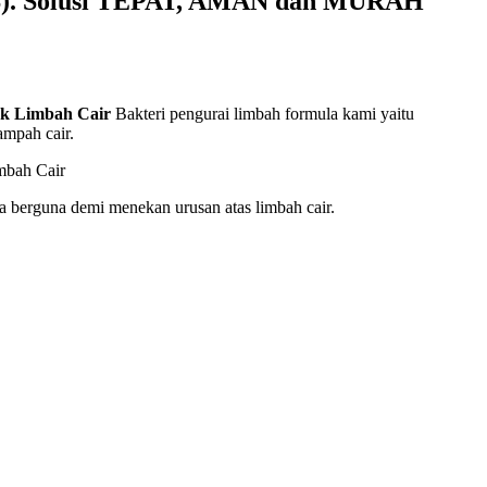
SMS). Solusi TEPAT, AMAN dan MURAH
uk Limbah Cair
Bakteri pengurai limbah formula kami yaitu
ampah cair.
berguna demi menekan urusan atas limbah cair.