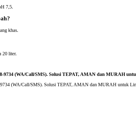
pH 7,5.
bah?
ang khas.
20 liter.
2588-9734 (WA/Call/SMS). Solusi TEPAT, AMAN dan MURAH unt