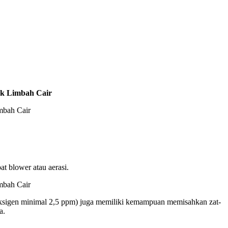
uk Limbah Cair
t blower atau aerasi.
r oksigen minimal 2,5 ppm) juga memiliki kemampuan memisahkan zat-
a.