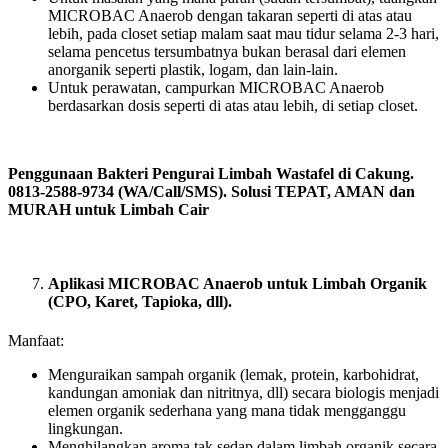
MICROBAC Anaerob dengan takaran seperti di atas atau
lebih, pada closet setiap malam saat mau tidur selama 2-3 hari,
selama pencetus tersumbatnya bukan berasal dari elemen
anorganik seperti plastik, logam, dan lain-lain.
Untuk perawatan, campurkan MICROBAC Anaerob
berdasarkan dosis seperti di atas atau lebih, di setiap closet.
Penggunaan Bakteri Pengurai Limbah Wastafel di Cakung.
0813-2588-9734 (WA/Call/SMS). Solusi TEPAT, AMAN dan
MURAH untuk Limbah Cair
Aplikasi MICROBAC Anaerob untuk Limbah Organik
(CPO, Karet, Tapioka, dll).
Manfaat:
Menguraikan sampah organik (lemak, protein, karbohidrat,
kandungan amoniak dan nitritnya, dll) secara biologis menjadi
elemen organik sederhana yang mana tidak mengganggu
lingkungan.
Menghilangkan aroma tak sedap dalam limbah organik secara