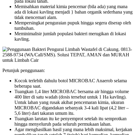
pada lokasi tanah.
Memisahkan material kimia pencemar (bila ada) yang mana
ada di lokasi kavling menjadi } bahan organik sederhana yang
tidak mencemari alam.
Mempersingkat penguraian pupuk hingga segera diserap oleh
tumbuhan.
Meminimalisir jumlah populasi bakteri merugikan di lokasi
kavling.
Petunjuk penggunaan:
Kocok terlebih dahulu botol MICROBAC Anaerob selama
beberapa saat.
Tuangkan 1,4 liter MICROBAC bersama air hingga volume
400 liter di satu wadah (dosis tersebut untuk 1 Ha kavling).
Untuk lahan yang rusak akibat pencemaran kimia, ukuran
MICROBAC digandakan sebanyak 3-4 kali lipat (4,2 liter –
5,6 liter) dari takaran umum itu.
Tuangkan larutan itu ke penyemprot setelah itu semprotkan
hingga menyeluruh pada seluruh permukaan lahan.
Agar menghasilkan hasil yang mana lebih maksimal, kerjakan
pembalikan tanah setelah 7 (tujuh) hari kemudian, kemudian