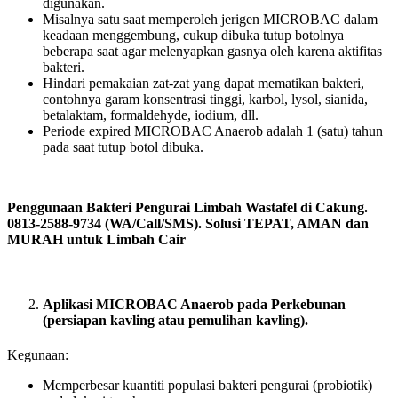
digunakan.
Misalnya satu saat memperoleh jerigen MICROBAC dalam
keadaan menggembung, cukup dibuka tutup botolnya
beberapa saat agar melenyapkan gasnya oleh karena aktifitas
bakteri.
Hindari pemakaian zat-zat yang dapat mematikan bakteri,
contohnya garam konsentrasi tinggi, karbol, lysol, sianida,
betalaktam, formaldehyde, iodium, dll.
Periode expired MICROBAC Anaerob adalah 1 (satu) tahun
pada saat tutup botol dibuka.
Penggunaan Bakteri Pengurai Limbah Wastafel di Cakung.
0813-2588-9734 (WA/Call/SMS). Solusi TEPAT, AMAN dan
MURAH untuk Limbah Cair
Aplikasi MICROBAC Anaerob pada Perkebunan
(persiapan kavling atau pemulihan kavling).
Kegunaan:
Memperbesar kuantiti populasi bakteri pengurai (probiotik)