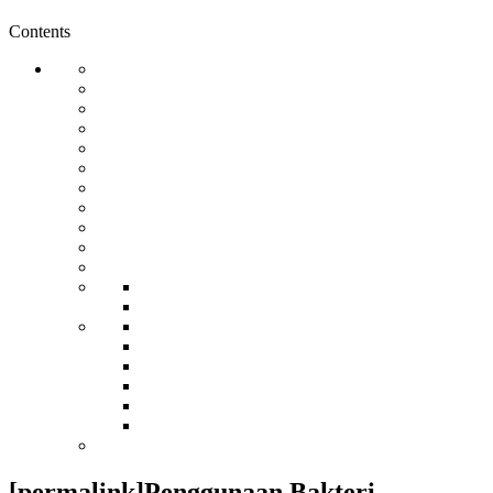
Contents
[permalink]Penggunaan Bakteri