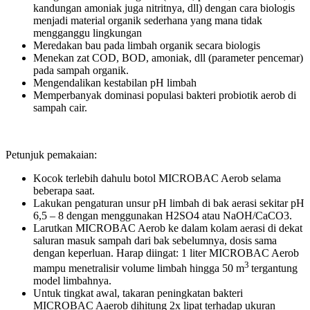
kandungan amoniak juga nitritnya, dll) dengan cara biologis
menjadi material organik sederhana yang mana tidak
mengganggu lingkungan
Meredakan bau pada limbah organik secara biologis
Menekan zat COD, BOD, amoniak, dll (parameter pencemar)
pada sampah organik.
Mengendalikan kestabilan pH limbah
Memperbanyak dominasi populasi bakteri probiotik aerob di
sampah cair.
Petunjuk pemakaian:
Kocok terlebih dahulu botol MICROBAC Aerob selama
beberapa saat.
Lakukan pengaturan unsur pH limbah di bak aerasi sekitar pH
6,5 – 8 dengan menggunakan H2SO4 atau NaOH/CaCO3.
Larutkan MICROBAC Aerob ke dalam kolam aerasi di dekat
saluran masuk sampah dari bak sebelumnya, dosis sama
dengan keperluan. Harap diingat: 1 liter MICROBAC Aerob
3
mampu menetralisir volume limbah hingga 50 m
tergantung
model limbahnya.
Untuk tingkat awal, takaran peningkatan bakteri
MICROBAC Aaerob dihitung 2x lipat terhadap ukuran