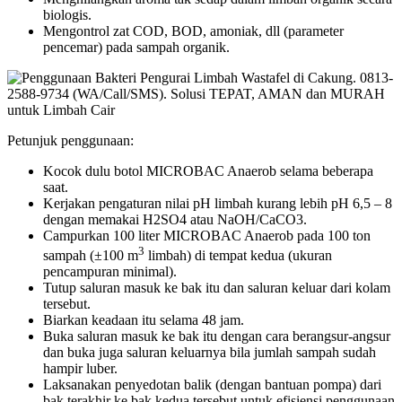
biologis.
Mengontrol zat COD, BOD, amoniak, dll (parameter
pencemar) pada sampah organik.
Petunjuk penggunaan:
Kocok dulu botol MICROBAC Anaerob selama beberapa
saat.
Kerjakan pengaturan nilai pH limbah kurang lebih pH 6,5 – 8
dengan memakai H2SO4 atau NaOH/CaCO3.
Campurkan 100 liter MICROBAC Anaerob pada 100 ton
3
sampah (±100 m
limbah) di tempat kedua (ukuran
pencampuran minimal).
Tutup saluran masuk ke bak itu dan saluran keluar dari kolam
tersebut.
Biarkan keadaan itu selama 48 jam.
Buka saluran masuk ke bak itu dengan cara berangsur-angsur
dan buka juga saluran keluarnya bila jumlah sampah sudah
hampir luber.
Laksanakan penyedotan balik (dengan bantuan pompa) dari
bak terakhir ke bak kedua tersebut untuk efisiensi penggunaan