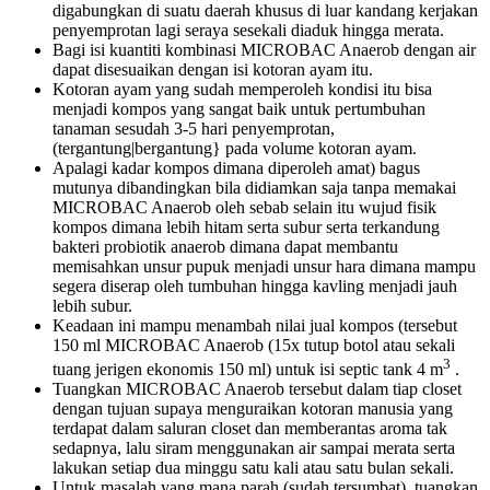
digabungkan di suatu daerah khusus di luar kandang kerjakan
penyemprotan lagi seraya sesekali diaduk hingga merata.
Bagi isi kuantiti kombinasi MICROBAC Anaerob dengan air
dapat disesuaikan dengan isi kotoran ayam itu.
Kotoran ayam yang sudah memperoleh kondisi itu bisa
menjadi kompos yang sangat baik untuk pertumbuhan
tanaman sesudah 3-5 hari penyemprotan,
(tergantung|bergantung} pada volume kotoran ayam.
Apalagi kadar kompos dimana diperoleh amat) bagus
mutunya dibandingkan bila didiamkan saja tanpa memakai
MICROBAC Anaerob oleh sebab selain itu wujud fisik
kompos dimana lebih hitam serta subur serta terkandung
bakteri probiotik anaerob dimana dapat membantu
memisahkan unsur pupuk menjadi unsur hara dimana mampu
segera diserap oleh tumbuhan hingga kavling menjadi jauh
lebih subur.
Keadaan ini mampu menambah nilai jual kompos (tersebut
150 ml MICROBAC Anaerob (15x tutup botol atau sekali
3
tuang jerigen ekonomis 150 ml) untuk isi septic tank 4 m
.
Tuangkan MICROBAC Anaerob tersebut dalam tiap closet
dengan tujuan supaya menguraikan kotoran manusia yang
terdapat dalam saluran closet dan memberantas aroma tak
sedapnya, lalu siram menggunakan air sampai merata serta
lakukan setiap dua minggu satu kali atau satu bulan sekali.
Untuk masalah yang mana parah (sudah tersumbat), tuangkan