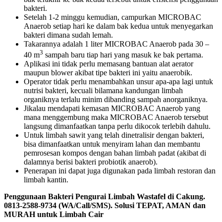
bakteri.
Setelah 1-2 minggu kemudian, campurkan MICROBAC
Anaerob setiap hari ke dalam bak kedua untuk menyegarkan
bakteri dimana sudah lemah.
Takarannya adalah 1 liter MICROBAC Anaerob pada 30 –
3
40 m
sampah baru tiap hari yang masuk ke bak pertama.
Aplikasi ini tidak perlu memasang bantuan alat aerator
maupun blower akibat tipe bakteri ini yaitu anaerobik.
Operator tidak perlu menambahkan unsur apa-apa lagi untuk
nutrisi bakteri, kecuali bilamana kandungan limbah
organiknya terlalu minim dibanding sampah anorganiknya.
Jikalau mendapati kemasan MICROBAC Anaerob yang
mana menggembung maka MICROBAC Anaerob tersebut
langsung dimanfaatkan tanpa perlu dikocok terlebih dahulu.
Untuk limbah sawit yang telah dinetralisir dengan bakteri,
bisa dimanfaatkan untuk menyiram lahan dan membantu
pemrosesan kompos dengan bahan limbah padat (akibat di
dalamnya berisi bakteri probiotik anaerob).
Penerapan ini dapat juga digunakan pada limbah restoran dan
limbah kantin.
Penggunaan Bakteri Pengurai Limbah Wastafel di Cakung.
0813-2588-9734 (WA/Call/SMS). Solusi TEPAT, AMAN dan
MURAH untuk Limbah Cair