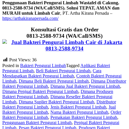
Penggunaan Bakteri Pengurai Limbah Wastafel di Cakung.
0813-2588-9734 (WA/Call/SMS). Solusi TEPAT, AMAN dan
MURAH untuk Limbah Cair
, PT. Artha Kirana Persada –
https://arthakiranapersada.com/
Konsultasi Gratis dan Order
0813-2588-9734 (WA/Call/SMS)
Post Views:
36
Posted in
Bakteri Pengurai Limbah
Tagged
Aplikasi Bakteri
Pengurai Limbah
,
Beli Bakteri Pengurai Limbah
,
Cara
Mendapatkan Bakteri Pengurai Limbah
,
Contoh Bakteri Pengurai
Limbah
,
Dimana Beli Bakteri Pengurai Limbah
,
Dimana Distributor
Bakteri Pengurai Limbah
,
Dimana Jual Bakteri Pengurai Limbah
,
Dimana Penjual Bakteri Pengurai Limbah
,
Dimana Produsen
Bakteri Pengurai Limbah
,
Dimana Reseller Bakteri Pengurai
Limbah
,
Dimana Suplier Bakteri Pengurai Limbah
,
Distributor
Bakteri Pengurai Limbah
,
Jenis Bakteri Pengurai Limbah
,
Jual
Bakteri Pengurai Limbah
,
Nama Bakteri Pengurai Limbah
,
Order
Bakteri Pengurai Limbah
,
Pemakaian Bakteri Pengurai Limbah
,
Penggunaan Bakteri Pengurai Limbah
,
Penjual Bakteri Pengurai
Limbah
,
Pesan Bakteri Pengurai Limbah
,
Produsen Bakteri