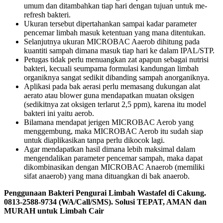
umum dan ditambahkan tiap hari dengan tujuan untuk me-
refresh bakteri.
Ukuran tersebut dipertahankan sampai kadar parameter
pencemar limbah masuk ketentuan yang mana ditentukan.
Selanjutnya ukuran MICROBAC Aaerob dihitung pada
kuantiti sampah dimana masuk tiap hari ke dalam IPAL/STP.
Petugas tidak perlu menuangkan zat apapun sebagai nutrisi
bakteri, kecuali seumpama formulasi kandungan limbah
organiknya sangat sedikit dibanding sampah anorganiknya.
Aplikasi pada bak aerasi perlu memasang dukungan alat
aerato atau blower guna mendapatkan muatan oksigen
(sedikitnya zat oksigen terlarut 2,5 ppm), karena itu model
bakteri ini yaitu aerob.
Bilamana mendapat jerigen MICROBAC Aerob yang
menggembung, maka MICROBAC Aerob itu sudah siap
untuk diaplikasikan tanpa perlu dikocok lagi.
Agar mendapatkan hasil dimana lebih maksimal dalam
mengendalikan parameter pencemar sampah, maka dapat
dikombinasikan dengan MICROBAC Anaerob (memiliki
sifat anaerob) yang mana dituangkan di bak anaerob.
Penggunaan Bakteri Pengurai Limbah Wastafel di Cakung.
0813-2588-9734 (WA/Call/SMS). Solusi TEPAT, AMAN dan
MURAH untuk Limbah Cair