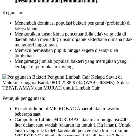
(persiapan tanah atau pemulihan lahan).
Kegunaan:
Menambah dominasi populasi bakteri pengurai (probiotik) di
lokasi lahan.
Menguraikan unsur kimia pencemar (bila ada) yang ada di
daerah lahan menjadi } unsur organik sederhana dimana tidak
mengotori lingkungan.
Memacu pemisahan pupuk hingga segera diserap oleh
tumbuhan.
Mengurangi jumlah populasi bakteri yang merugikan yang
terdapat di permukaan kavling.
Petunjuk penggunaan:
Kocok dulu botol MICROBAC Anaerob dalam waktu
beberapa saat.
Campurkan 1,4 liter MICROBAC dalam air hingga isi 400
liter dalam satu wadah (takaran itu untuk 1 Ha lahan). Untuk
tanah yang rusak oleh karena itu pencemaran kimia, ukuran
MICROBAC ditingkatkan sampai 3-4 kali lipat (4,2 liter –