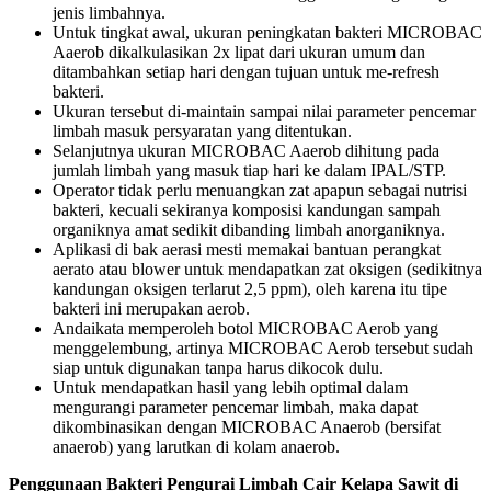
jenis limbahnya.
Untuk tingkat awal, ukuran peningkatan bakteri MICROBAC
Aaerob dikalkulasikan 2x lipat dari ukuran umum dan
ditambahkan setiap hari dengan tujuan untuk me-refresh
bakteri.
Ukuran tersebut di-maintain sampai nilai parameter pencemar
limbah masuk persyaratan yang ditentukan.
Selanjutnya ukuran MICROBAC Aaerob dihitung pada
jumlah limbah yang masuk tiap hari ke dalam IPAL/STP.
Operator tidak perlu menuangkan zat apapun sebagai nutrisi
bakteri, kecuali sekiranya komposisi kandungan sampah
organiknya amat sedikit dibanding limbah anorganiknya.
Aplikasi di bak aerasi mesti memakai bantuan perangkat
aerato atau blower untuk mendapatkan zat oksigen (sedikitnya
kandungan oksigen terlarut 2,5 ppm), oleh karena itu tipe
bakteri ini merupakan aerob.
Andaikata memperoleh botol MICROBAC Aerob yang
menggelembung, artinya MICROBAC Aerob tersebut sudah
siap untuk digunakan tanpa harus dikocok dulu.
Untuk mendapatkan hasil yang lebih optimal dalam
mengurangi parameter pencemar limbah, maka dapat
dikombinasikan dengan MICROBAC Anaerob (bersifat
anaerob) yang larutkan di kolam anaerob.
Penggunaan Bakteri Pengurai Limbah Cair Kelapa Sawit di