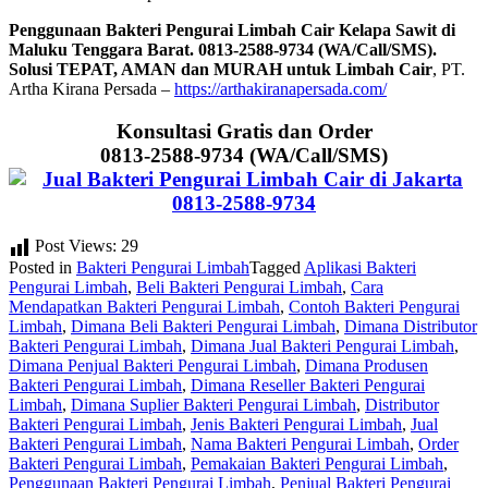
Penggunaan Bakteri Pengurai Limbah Cair Kelapa Sawit di
Maluku Tenggara Barat. 0813-2588-9734 (WA/Call/SMS).
Solusi TEPAT, AMAN dan MURAH untuk Limbah Cair
, PT.
Artha Kirana Persada –
https://arthakiranapersada.com/
Konsultasi Gratis dan Order
0813-2588-9734 (WA/Call/SMS)
Post Views:
29
Posted in
Bakteri Pengurai Limbah
Tagged
Aplikasi Bakteri
Pengurai Limbah
,
Beli Bakteri Pengurai Limbah
,
Cara
Mendapatkan Bakteri Pengurai Limbah
,
Contoh Bakteri Pengurai
Limbah
,
Dimana Beli Bakteri Pengurai Limbah
,
Dimana Distributor
Bakteri Pengurai Limbah
,
Dimana Jual Bakteri Pengurai Limbah
,
Dimana Penjual Bakteri Pengurai Limbah
,
Dimana Produsen
Bakteri Pengurai Limbah
,
Dimana Reseller Bakteri Pengurai
Limbah
,
Dimana Suplier Bakteri Pengurai Limbah
,
Distributor
Bakteri Pengurai Limbah
,
Jenis Bakteri Pengurai Limbah
,
Jual
Bakteri Pengurai Limbah
,
Nama Bakteri Pengurai Limbah
,
Order
Bakteri Pengurai Limbah
,
Pemakaian Bakteri Pengurai Limbah
,
Penggunaan Bakteri Pengurai Limbah
,
Penjual Bakteri Pengurai