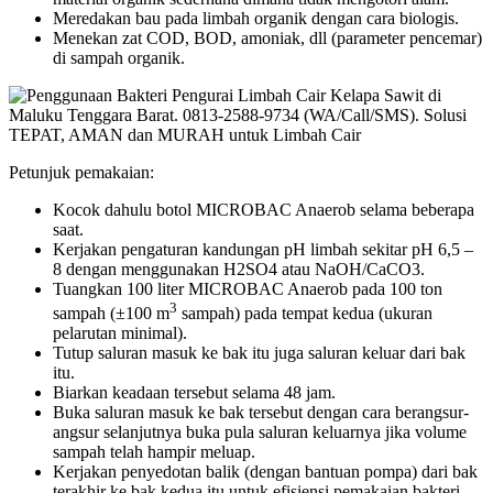
Meredakan bau pada limbah organik dengan cara biologis.
Menekan zat COD, BOD, amoniak, dll (parameter pencemar)
di sampah organik.
Petunjuk pemakaian:
Kocok dahulu botol MICROBAC Anaerob selama beberapa
saat.
Kerjakan pengaturan kandungan pH limbah sekitar pH 6,5 –
8 dengan menggunakan H2SO4 atau NaOH/CaCO3.
Tuangkan 100 liter MICROBAC Anaerob pada 100 ton
3
sampah (±100 m
sampah) pada tempat kedua (ukuran
pelarutan minimal).
Tutup saluran masuk ke bak itu juga saluran keluar dari bak
itu.
Biarkan keadaan tersebut selama 48 jam.
Buka saluran masuk ke bak tersebut dengan cara berangsur-
angsur selanjutnya buka pula saluran keluarnya jika volume
sampah telah hampir meluap.
Kerjakan penyedotan balik (dengan bantuan pompa) dari bak
terakhir ke bak kedua itu untuk efisiensi pemakaian bakteri.