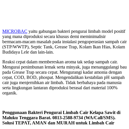
MICROBAC
yaitu gabungan bakteri pengurai limbah model positif
yang mana diproduksi secara khusus demi meminimalisir
bermacam-macam masalah pada instalasi pengoperasian sampah cair
(STP/WWTP), Septic Tank, Grease Trap, Kolam Ikan Hias, Kolam
Budidaya Lele dan lain-lain.
Reaksi cepat dalam membereskan aroma tak sedap sampah cair.
Mengurai penimbunan lemak serta minyak, juga menanggulangi bau
pada Grease Trap secara cepat. Mengurangi kadar amonia dengan
cepat, COD, BOD, phospat. Mengendalikan kestabilan pH sampah
cair juga menjernihkan air limbah. Tidak berbahaya pada manusia
serta lingkungan lantaran diproduksi berasal dari material 100%
organik.
Penggunaan Bakteri Pengurai Limbah Cair Kelapa Sawit di
Maluku Tenggara Barat. 0813-2588-9734 (WA/Call/SMS).
Solusi TEPAT, AMAN dan MURAH untuk Limbah Cair