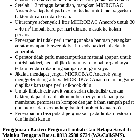
Setelah 1-2 minggu kemudian, tuangkan MICROBAC
Anaerob setiap hari pada kolam kedua untuk menyegarkan
bakteri dimana sudah lemah.
Ukurannya sebanyak 1 liter MICROBAC Anaerob untuk 30
3
– 40 m
limbah baru per hari dimana masuk ke kolam
pertama.
Penerapan ini tidak perlu menggunakan bantuan perangkat
aerator maupun blower akibat itu jenis bakteri ini adalah
anaerobik.
Operator tidak perlu mencampurkan material apapun untuk
nutrisi bakteri, kecuali jika kandungan limbah organiknya
terlalu rendah dibanding sampah anorganiknya.
Jikalau mendapat jerigen MICROBAC Anaerob yang
menggelembung artinya MICROBAC Anaerob itu langsung
diaplikasikan tanpa perlu dikocok dulu.
Untuk limbah cair sawit yang sudah dinetralisir dengan
bakteri, dapat dimanfaatkan untuk menyiram lahan juga
membantu pemrosesan kompos dengan bahan sampah padat
(lantaran sudah terkandung bakteri probiotik anaerob).
Penerapan ini bisa pula dipergunakan pada limbah restoran
dan limbah kantin.
Penggunaan Bakteri Pengurai Limbah Cair Kelapa Sawit di
Maluku Tenggara Barat. 0813-2588-9734 (WA/Call/SMS).