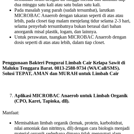
dua minggu satu kali atau satu bulan satu kali.
Pada masalah yang parah (sudah tersumbat), larutkan
MICROBAC Anaerob dengan takaran seperti di atas atau
lebih, pada closet tiap malam menjelang tidur selama 2-3 hari,
selama penyebab tersumbatnya bukan berasal dari bahan
anorganik misal plastik, logam, dan lainnya.
Untuk perawatan, tuangkan MICROBAC Anaerob dengan
dosis seperti di atas atau lebih, dalam tiap closet.
Penggunaan Bakteri Pengurai Limbah Cair Kelapa Sawit di
Maluku Tenggara Barat. 0813-2588-9734 (WA/Call/SMS).
Solusi TEPAT, AMAN dan MURAH untuk Limbah Cair
Aplikasi MICROBAC Anaerob untuk Limbah Organik
(CPO, Karet, Tapioka, dll).
Manfaat:
Memisahkan limbah organik (lemak, protein, karbohidrat,
nilai amoniak dan nitritnya, dll) dengan cara biologis menjadi
material organik sederhana dimana tidak mengotori alam.