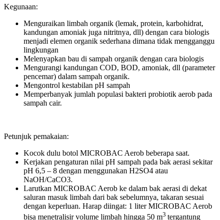
Kegunaan:
Menguraikan limbah organik (lemak, protein, karbohidrat,
kandungan amoniak juga nitritnya, dll) dengan cara biologis
menjadi elemen organik sederhana dimana tidak mengganggu
lingkungan
Melenyapkan bau di sampah organik dengan cara biologis
Mengurangi kandungan COD, BOD, amoniak, dll (parameter
pencemar) dalam sampah organik.
Mengontrol kestabilan pH sampah
Memperbanyak jumlah populasi bakteri probiotik aerob pada
sampah cair.
Petunjuk pemakaian:
Kocok dulu botol MICROBAC Aerob beberapa saat.
Kerjakan pengaturan nilai pH sampah pada bak aerasi sekitar
pH 6,5 – 8 dengan menggunakan H2SO4 atau
NaOH/CaCO3.
Larutkan MICROBAC Aerob ke dalam bak aerasi di dekat
saluran masuk limbah dari bak sebelumnya, takaran sesuai
dengan keperluan. Harap diingat: 1 liter MICROBAC Aerob
3
bisa menetralisir volume limbah hingga 50 m
tergantung