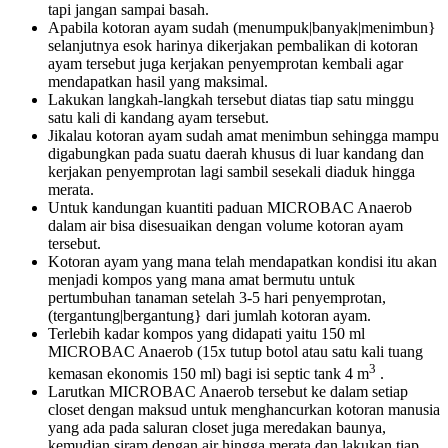
tapi jangan sampai basah.
Apabila kotoran ayam sudah (menumpuk|banyak|menimbun}
selanjutnya esok harinya dikerjakan pembalikan di kotoran
ayam tersebut juga kerjakan penyemprotan kembali agar
mendapatkan hasil yang maksimal.
Lakukan langkah-langkah tersebut diatas tiap satu minggu
satu kali di kandang ayam tersebut.
Jikalau kotoran ayam sudah amat menimbun sehingga mampu
digabungkan pada suatu daerah khusus di luar kandang dan
kerjakan penyemprotan lagi sambil sesekali diaduk hingga
merata.
Untuk kandungan kuantiti paduan MICROBAC Anaerob
dalam air bisa disesuaikan dengan volume kotoran ayam
tersebut.
Kotoran ayam yang mana telah mendapatkan kondisi itu akan
menjadi kompos yang mana amat bermutu untuk
pertumbuhan tanaman setelah 3-5 hari penyemprotan,
(tergantung|bergantung} dari jumlah kotoran ayam.
Terlebih kadar kompos yang didapati yaitu 150 ml
MICROBAC Anaerob (15x tutup botol atau satu kali tuang
3
kemasan ekonomis 150 ml) bagi isi septic tank 4 m
.
Larutkan MICROBAC Anaerob tersebut ke dalam setiap
closet dengan maksud untuk menghancurkan kotoran manusia
yang ada pada saluran closet juga meredakan baunya,
kemudian siram dengan air hingga merata dan lakukan tiap