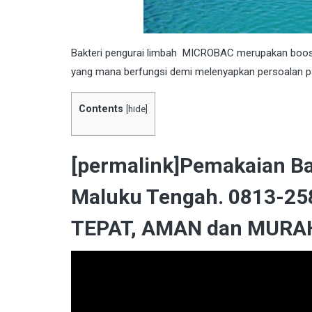
Bakteri
pengurai limbah MICROBAC merupakan booster y
yang mana berfungsi demi melenyapkan persoalan pa
Contents
[
hide
]
[permalink]Pemakaian Ba
Maluku Tengah. 0813-258
TEPAT, AMAN dan MURAH 