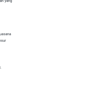
kan yang
suasana
nsur
.