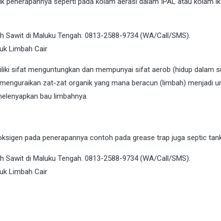
 penerapannya seperti pada kolam aerasi dalam IPAL atau kolam i
miliki sifat menguntungkan dan mempunyai sifat aerob (hidup dalam 
 menguraikan zat-zat organik yang mana beracun (limbah) menjadi u
melenyapkan bau limbahnya.
sigen pada penerapannya contoh pada grease trap juga septic tank