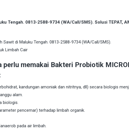
aluku Tengah. 0813-2588-9734 (WA/Call/SMS). Solusi TEPAT, 
a perlu memakai Bakteri Probiotik MICR
:
bohidrat, kandungan amoniak dan nitritnya, dll) secara biologis menj
ganggu alam.
 biologis.
arameter pencemar) terhadap limbah organik.
anaerob pada air limbah.