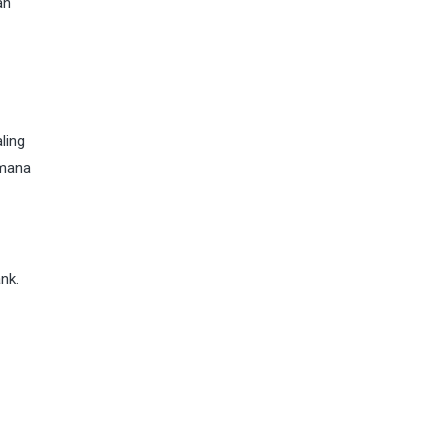
an
ling
 mana
nk.