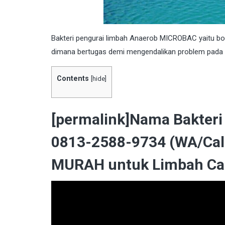
Bakteri
pengurai limbah Anaerob MICROBAC yaitu boost
dimana bertugas demi mengendalikan problem pada l
Contents
[
hide
]
[permalink]Nama Bakteri
0813-2588-9734 (WA/Cal
MURAH untuk Limbah Cai