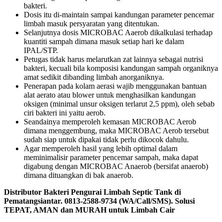
bakteri.
Dosis itu di-maintain sampai kandungan parameter pencemar
limbah masuk persyaratan yang ditentukan.
Selanjutnya dosis MICROBAC Aaerob dikalkulasi terhadap
kuantiti sampah dimana masuk setiap hari ke dalam
IPAL/STP.
Petugas tidak harus melarutkan zat lainnya sebagai nutrisi
bakteri, kecuali bila komposisi kandungan sampah organiknya
amat sedikit dibanding limbah anorganiknya.
Penerapan pada kolam aerasi wajib menggunakan bantuan
alat aerato atau blower untuk menghasilkan kandungan
oksigen (minimal unsur oksigen terlarut 2,5 ppm), oleh sebab
ciri bakteri ini yaitu aerob.
Seandainya memperoleh kemasan MICROBAC Aerob
dimana menggembung, maka MICROBAC Aerob tersebut
sudah siap untuk dipakai tidak perlu dikocok dahulu.
Agar memperoleh hasil yang lebih optimal dalam
meminimalisir parameter pencemar sampah, maka dapat
digabung dengan MICROBAC Anaerob (bersifat anaerob)
dimana dituangkan di bak anaerob.
Distributor Bakteri Pengurai Limbah Septic Tank di
Pematangsiantar. 0813-2588-9734 (WA/Call/SMS). Solusi
TEPAT, AMAN dan MURAH untuk Limbah Cair