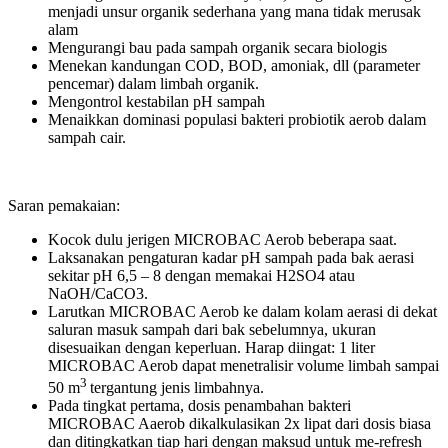
menjadi unsur organik sederhana yang mana tidak merusak
alam
Mengurangi bau pada sampah organik secara biologis
Menekan kandungan COD, BOD, amoniak, dll (parameter
pencemar) dalam limbah organik.
Mengontrol kestabilan pH sampah
Menaikkan dominasi populasi bakteri probiotik aerob dalam
sampah cair.
Saran pemakaian:
Kocok dulu jerigen MICROBAC Aerob beberapa saat.
Laksanakan pengaturan kadar pH sampah pada bak aerasi
sekitar pH 6,5 – 8 dengan memakai H2SO4 atau
NaOH/CaCO3.
Larutkan MICROBAC Aerob ke dalam kolam aerasi di dekat
saluran masuk sampah dari bak sebelumnya, ukuran
disesuaikan dengan keperluan. Harap diingat: 1 liter
MICROBAC Aerob dapat menetralisir volume limbah sampai
3
50 m
tergantung jenis limbahnya.
Pada tingkat pertama, dosis penambahan bakteri
MICROBAC Aaerob dikalkulasikan 2x lipat dari dosis biasa
dan ditingkatkan tiap hari dengan maksud untuk me-refresh