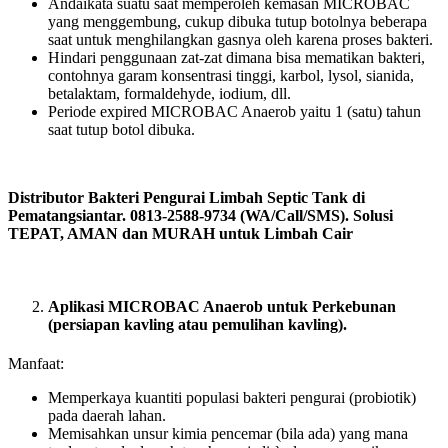
Andaikata suatu saat memperoleh kemasan MICROBAC
yang menggembung, cukup dibuka tutup botolnya beberapa
saat untuk menghilangkan gasnya oleh karena proses bakteri.
Hindari penggunaan zat-zat dimana bisa mematikan bakteri,
contohnya garam konsentrasi tinggi, karbol, lysol, sianida,
betalaktam, formaldehyde, iodium, dll.
Periode expired MICROBAC Anaerob yaitu 1 (satu) tahun
saat tutup botol dibuka.
Distributor Bakteri Pengurai Limbah Septic Tank di
Pematangsiantar. 0813-2588-9734 (WA/Call/SMS). Solusi
TEPAT, AMAN dan MURAH untuk Limbah Cair
Aplikasi MICROBAC Anaerob untuk Perkebunan
(persiapan kavling atau pemulihan kavling).
Manfaat:
Memperkaya kuantiti populasi bakteri pengurai (probiotik)
pada daerah lahan.
Memisahkan unsur kimia pencemar (bila ada) yang mana