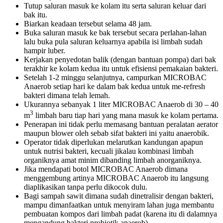
Tutup saluran masuk ke kolam itu serta saluran keluar dari
bak itu.
Biarkan keadaan tersebut selama 48 jam.
Buka saluran masuk ke bak tersebut secara perlahan-lahan
lalu buka pula saluran keluarnya apabila isi limbah sudah
hampir luber.
Kerjakan penyedotan balik (dengan bantuan pompa) dari bak
terakhir ke kolam kedua itu untuk efisiensi pemakaian bakteri.
Setelah 1-2 minggu selanjutnya, campurkan MICROBAC
Anaerob setiap hari ke dalam bak kedua untuk me-refresh
bakteri dimana telah lemah.
Ukurannya sebanyak 1 liter MICROBAC Anaerob di 30 – 40
3
m
limbah baru tiap hari yang mana masuk ke kolam pertama.
Penerapan ini tidak perlu memasang bantuan peralatan aerator
maupun blower oleh sebab sifat bakteri ini yaitu anaerobik.
Operator tidak diperlukan melarutkan kandungan apapun
untuk nutrisi bakteri, kecuali jikalau kombinasi limbah
organiknya amat minim dibanding limbah anorganiknya.
Jika mendapati botol MICROBAC Anaerob dimana
menggembung artinya MICROBAC Anaerob itu langsung
diaplikasikan tanpa perlu dikocok dulu.
Bagi sampah sawit dimana sudah dinetralisir dengan bakteri,
mampu dimanfaatkan untuk menyiram lahan juga membantu
pembuatan kompos dari limbah padat (karena itu di dalamnya
mengandung bakteri probiotik anaerob).