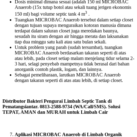
Dosis minimal dimana sesuai (adalah 150 ml MICROBAC
Anaerob (15x tutup botol atau sekali tuang jerigen ekonomis
3
150 ml) bagi volume septic tank 4 m
.
Tuangkan MICROBAC Anaerob tersebut dalam setiap closet
dengan tujuan supaya menguraikan kotoran manusia dimana
terdapat dalam saluran closet juga meredakan baunya,
sesudah itu siram dengan air hingga merata dan laksanakan
tiap dua minggu satu kali atau satu bulan sekali.
Untuk problem yang parah (sudah tersumbat), tuangkan
MICROBAC Anaerob berdasarkan takaran seperti di atas
atau lebih, pada closet setiap malam menjelang tidur selama 2-
3 hari, selagi penyebab mampetnya tidak berasal dari bahan
anorganik contoh plastik, logam, dan lainnya.
Sebagai pemeliharaan, larutkan MICROBAC Anaerob
dengan takaran seperti di atas atau lebih, di setiap closet.
Distributor Bakteri Pengurai Limbah Septic Tank di
Pematangsiantar. 0813-2588-9734 (WA/Call/SMS). Solusi
TEPAT, AMAN dan MURAH untuk Limbah Cair
Aplikasi MICROBAC Anaerob di Limbah Organik