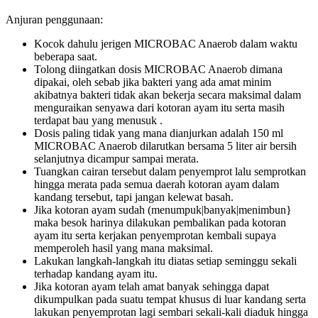
Anjuran penggunaan:
Kocok dahulu jerigen MICROBAC Anaerob dalam waktu
beberapa saat.
Tolong diingatkan dosis MICROBAC Anaerob dimana
dipakai, oleh sebab jika bakteri yang ada amat minim
akibatnya bakteri tidak akan bekerja secara maksimal dalam
menguraikan senyawa dari kotoran ayam itu serta masih
terdapat bau yang menusuk .
Dosis paling tidak yang mana dianjurkan adalah 150 ml
MICROBAC Anaerob dilarutkan bersama 5 liter air bersih
selanjutnya dicampur sampai merata.
Tuangkan cairan tersebut dalam penyemprot lalu semprotkan
hingga merata pada semua daerah kotoran ayam dalam
kandang tersebut, tapi jangan kelewat basah.
Jika kotoran ayam sudah (menumpuk|banyak|menimbun}
maka besok harinya dilakukan pembalikan pada kotoran
ayam itu serta kerjakan penyemprotan kembali supaya
memperoleh hasil yang mana maksimal.
Lakukan langkah-langkah itu diatas setiap seminggu sekali
terhadap kandang ayam itu.
Jika kotoran ayam telah amat banyak sehingga dapat
dikumpulkan pada suatu tempat khusus di luar kandang serta
lakukan penyemprotan lagi sembari sekali-kali diaduk hingga