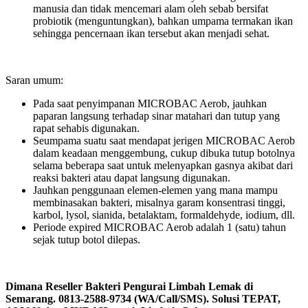
manusia dan tidak mencemari alam oleh sebab bersifat
probiotik (menguntungkan), bahkan umpama termakan ikan
sehingga pencernaan ikan tersebut akan menjadi sehat.
Saran umum:
Pada saat penyimpanan MICROBAC Aerob, jauhkan
paparan langsung terhadap sinar matahari dan tutup yang
rapat sehabis digunakan.
Seumpama suatu saat mendapat jerigen MICROBAC Aerob
dalam keadaan menggembung, cukup dibuka tutup botolnya
selama beberapa saat untuk melenyapkan gasnya akibat dari
reaksi bakteri atau dapat langsung digunakan.
Jauhkan penggunaan elemen-elemen yang mana mampu
membinasakan bakteri, misalnya garam konsentrasi tinggi,
karbol, lysol, sianida, betalaktam, formaldehyde, iodium, dll.
Periode expired MICROBAC Aerob adalah 1 (satu) tahun
sejak tutup botol dilepas.
Dimana Reseller Bakteri Pengurai Limbah Lemak di
Semarang. 0813-2588-9734 (WA/Call/SMS). Solusi TEPAT,