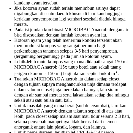
kandang ayam tersebut.
Jika kotoran ayam sudah terlalu menimbun artinya dapat
digabungkan di suatu daerah khusus di luar kandang juga
kerjakan penyemprotan lagi sembari sesekali diaduk hingga
merata.
Pada isi jumlah kombinasi MICROBAC Anaerob dengan air
bisa disesuaikan dengan jumlah kotoran ayam itu.
Kotoran ayam yang telah menerima kondisi tersebut akan
memproduksi kompos yang sangat bermutu bagi
perkembangan tanaman selepas 3-5 hari penyemprotan,
(tergantung|bergantung} pada jumlah kotoran ayam.
Lebih-lebih mutu kompos yang mana didapati sangat 150 ml
MICROBAC Anaerob (15x tutup botol atau sekali tuang
3
jerigen ekonomis 150 ml) bagi ukuran septic tank 4 m
.
Tuangkan MICROBAC Anaerob itu dalam setiap closet
dengan tujuan supaya menghancurkan tinja dimana terdapat
dalam saluran closet juga meredakan baunya, lalu siram
dengan air sampai merata serta laksanakan setiap dua minggu
sekali atau satu bulan satu kali.
Untuk masalah yang mana berat (sudah tersumbat), larutkan
MICROBAC Anaerob dengan takaran seperti di atas atau
lebih, pada closet setiap malam saat mau tidur selama 2-3 hari,
selama penyebab mampetnya tidak berasal dari elemen
anorganik antara lain plastik, logam, dan lainnya.
Untuk pemeliharaan, larutkan MICROBAC Anaerob