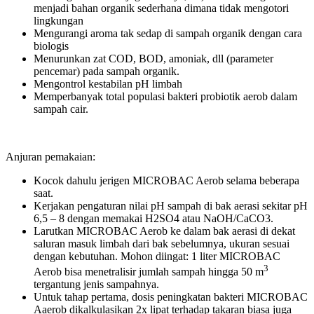
menjadi bahan organik sederhana dimana tidak mengotori
lingkungan
Mengurangi aroma tak sedap di sampah organik dengan cara
biologis
Menurunkan zat COD, BOD, amoniak, dll (parameter
pencemar) pada sampah organik.
Mengontrol kestabilan pH limbah
Memperbanyak total populasi bakteri probiotik aerob dalam
sampah cair.
Anjuran pemakaian:
Kocok dahulu jerigen MICROBAC Aerob selama beberapa
saat.
Kerjakan pengaturan nilai pH sampah di bak aerasi sekitar pH
6,5 – 8 dengan memakai H2SO4 atau NaOH/CaCO3.
Larutkan MICROBAC Aerob ke dalam bak aerasi di dekat
saluran masuk limbah dari bak sebelumnya, ukuran sesuai
dengan kebutuhan. Mohon diingat: 1 liter MICROBAC
3
Aerob bisa menetralisir jumlah sampah hingga 50 m
tergantung jenis sampahnya.
Untuk tahap pertama, dosis peningkatan bakteri MICROBAC
Aaerob dikalkulasikan 2x lipat terhadap takaran biasa juga