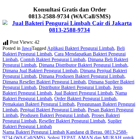
Konsultasi Gratis dan Order
0813-2588-9734 (WA/Call/SMS)
Post Views:
42
Posted in
Jawa
Tagged
Aplikasi Bakteri Pengurai Limbah
,
Beli
Bakteri Pengurai Limbah
,
Cara Mendapatkan Bakteri Pengurai
Limbah
,
Contoh Bakteri Pengurai Limbah
,
Dimana Beli Bakteri
Pengurai Limbah
,
Dimana Distributor Bakteri Pengurai Limbah
,
Dimana Jual Bakteri Pengurai Limbah
,
Dimana Penjual Bakteri
Pengurai Limbah
,
Dimana Produsen Bakteri Pengurai Limbah
,
Dimana Reseller Bakteri Pengurai Limbah
,
Dimana Suplier Bakteri
Pengurai Limbah
,
Distributor Bakteri Pengurai Limbah
,
Jenis
Bakteri Pengurai Limbah
,
Jual Bakteri Pengurai Limbah
,
Nama
Bakteri Pengurai Limbah
,
Order Bakteri Pengurai Limbah
,
Pemakaian Bakteri Pengurai Limbah
,
Penggunaan Bakteri Pengurai
Limbah
,
Penjual Bakteri Pengurai Limbah
,
Pesan Bakteri Pengurai
Limbah
,
Produsen Bakteri Pengurai Limbah
,
Proses Bakteri
Pengurai Limbah
,
Reseller Bakteri Pengurai Limbah
,
Suplier
Bakteri Pengurai Limbah
Post
Nama Bakteri Pengurai Limbah Kandang di Berau. 0813-2588-
9734 (WA/Call/SMS). Solusi TEPAT, AMAN dan MURAH untuk