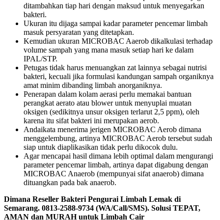
ditambahkan tiap hari dengan maksud untuk menyegarkan
bakteri.
Ukuran itu dijaga sampai kadar parameter pencemar limbah
masuk persyaratan yang ditetapkan.
Kemudian ukuran MICROBAC Aaerob dikalkulasi terhadap
volume sampah yang mana masuk setiap hari ke dalam
IPAL/STP.
Petugas tidak harus menuangkan zat lainnya sebagai nutrisi
bakteri, kecuali jika formulasi kandungan sampah organiknya
amat minim dibanding limbah anorganiknya.
Penerapan dalam kolam aerasi perlu memakai bantuan
perangkat aerato atau blower untuk menyuplai muatan
oksigen (sedikitnya unsur oksigen terlarut 2,5 ppm), oleh
karena itu sifat bakteri ini merupakan aerob.
Andaikata menerima jerigen MICROBAC Aerob dimana
menggelembung, artinya MICROBAC Aerob tersebut sudah
siap untuk diaplikasikan tidak perlu dikocok dulu.
Agar mencapai hasil dimana lebih optimal dalam mengurangi
parameter pencemar limbah, artinya dapat digabung dengan
MICROBAC Anaerob (mempunyai sifat anaerob) dimana
dituangkan pada bak anaerob.
Dimana Reseller Bakteri Pengurai Limbah Lemak di
Semarang. 0813-2588-9734 (WA/Call/SMS). Solusi TEPAT,
AMAN dan MURAH untuk Limbah Cair