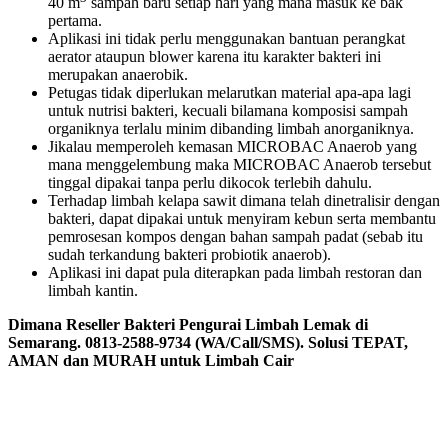
40 m
sampah baru setiap hari yang mana masuk ke bak
pertama.
Aplikasi ini tidak perlu menggunakan bantuan perangkat
aerator ataupun blower karena itu karakter bakteri ini
merupakan anaerobik.
Petugas tidak diperlukan melarutkan material apa-apa lagi
untuk nutrisi bakteri, kecuali bilamana komposisi sampah
organiknya terlalu minim dibanding limbah anorganiknya.
Jikalau memperoleh kemasan MICROBAC Anaerob yang
mana menggelembung maka MICROBAC Anaerob tersebut
tinggal dipakai tanpa perlu dikocok terlebih dahulu.
Terhadap limbah kelapa sawit dimana telah dinetralisir dengan
bakteri, dapat dipakai untuk menyiram kebun serta membantu
pemrosesan kompos dengan bahan sampah padat (sebab itu
sudah terkandung bakteri probiotik anaerob).
Aplikasi ini dapat pula diterapkan pada limbah restoran dan
limbah kantin.
Dimana Reseller Bakteri Pengurai Limbah Lemak di
Semarang. 0813-2588-9734 (WA/Call/SMS). Solusi TEPAT,
AMAN dan MURAH untuk Limbah Cair