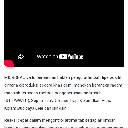
MICROBAC
yaitu perpaduan bakteri pengurai limbah tipe positif
dimana diproduksi secara khas demi menekan beraneka ragam
masalah terhadap metode pengoperasian air limbah
(STP/WWTP), Septic Tank, Grease Trap, Kolam Ikan Hias,
Kolam Budidaya Lele dan lain-lain.
Reaksi cepat dalam mengontrol aroma tak sedap air limbah.