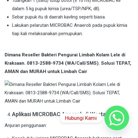
Tuangkan 1 (satu) tutup botol (± 10 ml) MICROBAC ke
dalam 5 kg pupuk kimia (urea/TSP/NPK, dll).
Sebar pupuk itu di daerah kavling seperti biasa.
Lakukan pelarutan MICROBAC Anaerob pada pupuk kimia
tiap kali melaksanakan pemupukan.
Dimana Reseller Bakteri Pengurai Limbah Kolam Lele di
Kraksaan. 0813-2588-9734 (WA/Call/SMS). Solusi TEPAT,
AMAN dan MURAH untuk Limbah Cair
Aplikasi MICROBAC Anaerob di Wastafel
Hubungi Kami
Anjuran penggunaan: