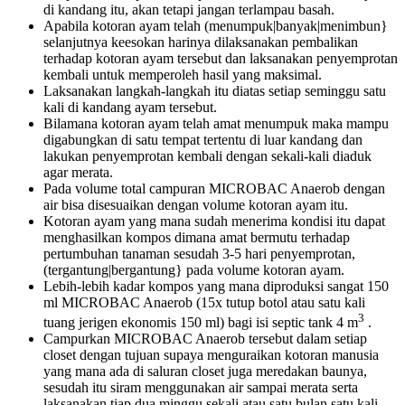
di kandang itu, akan tetapi jangan terlampau basah.
Apabila kotoran ayam telah (menumpuk|banyak|menimbun}
selanjutnya keesokan harinya dilaksanakan pembalikan
terhadap kotoran ayam tersebut dan laksanakan penyemprotan
kembali untuk memperoleh hasil yang maksimal.
Laksanakan langkah-langkah itu diatas setiap seminggu satu
kali di kandang ayam tersebut.
Bilamana kotoran ayam telah amat menumpuk maka mampu
digabungkan di satu tempat tertentu di luar kandang dan
lakukan penyemprotan kembali dengan sekali-kali diaduk
agar merata.
Pada volume total campuran MICROBAC Anaerob dengan
air bisa disesuaikan dengan volume kotoran ayam itu.
Kotoran ayam yang mana sudah menerima kondisi itu dapat
menghasilkan kompos dimana amat bermutu terhadap
pertumbuhan tanaman sesudah 3-5 hari penyemprotan,
(tergantung|bergantung} pada volume kotoran ayam.
Lebih-lebih kadar kompos yang mana diproduksi sangat 150
ml MICROBAC Anaerob (15x tutup botol atau satu kali
3
tuang jerigen ekonomis 150 ml) bagi isi septic tank 4 m
.
Campurkan MICROBAC Anaerob tersebut dalam setiap
closet dengan tujuan supaya menguraikan kotoran manusia
yang mana ada di saluran closet juga meredakan baunya,
sesudah itu siram menggunakan air sampai merata serta
laksanakan tiap dua minggu sekali atau satu bulan satu kali.