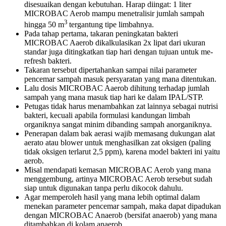
disesuaikan dengan kebutuhan. Harap diingat: 1 liter
MICROBAC Aerob mampu menetralisir jumlah sampah
3
hingga 50 m
tergantung tipe limbahnya.
Pada tahap pertama, takaran peningkatan bakteri
MICROBAC Aaerob dikalkulasikan 2x lipat dari ukuran
standar juga ditingkatkan tiap hari dengan tujuan untuk me-
refresh bakteri.
Takaran tersebut dipertahankan sampai nilai parameter
pencemar sampah masuk persyaratan yang mana ditentukan.
Lalu dosis MICROBAC Aaerob dihitung terhadap jumlah
sampah yang mana masuk tiap hari ke dalam IPAL/STP.
Petugas tidak harus menambahkan zat lainnya sebagai nutrisi
bakteri, kecuali apabila formulasi kandungan limbah
organiknya sangat minim dibanding sampah anorganiknya.
Penerapan dalam bak aerasi wajib memasang dukungan alat
aerato atau blower untuk menghasilkan zat oksigen (paling
tidak oksigen terlarut 2,5 ppm), karena model bakteri ini yaitu
aerob.
Misal mendapati kemasan MICROBAC Aerob yang mana
menggembung, artinya MICROBAC Aerob tersebut sudah
siap untuk digunakan tanpa perlu dikocok dahulu.
Agar memperoleh hasil yang mana lebih optimal dalam
menekan parameter pencemar sampah, maka dapat dipadukan
dengan MICROBAC Anaerob (bersifat anaerob) yang mana
ditambahkan di kolam anaerob.