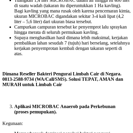
Tuangkan 1,4 liter MICROBAC dalam air hingga isi 400 liter
di suatu wadah (takaran itu diperuntukkan 1 Ha kavling).
Bagi kavling yang mana rusak oleh karena pencemaran kimia,
ukuran MICROBAC digandakan sekitar 3-4 kali lipat (4,2
liter – 5,6 liter) dari ukuran biasa tersebut.
Campurkan campuran tersebut ke penyemprot lalu spraykan
hingga merata di seluruh permukaan kavling.
Supaya menghasilkan hasil dimana lebih maksimal, kerjakan
pembalikan lahan sesudah 7 (tujuh) hari berselang, setelahnya
kerjakan penyemprotan kembali dengan takaran seperti di
atas.
Dimana Reseller Bakteri Pengurai Limbah Cair di Negara.
0813-2588-9734 (WA/Call/SMS). Solusi TEPAT, AMAN dan
MURAH untuk Limbah Cair
Aplikasi MICROBAC Anaerob pada Perkebunan
(proses pemupukan).
Kegunaan: