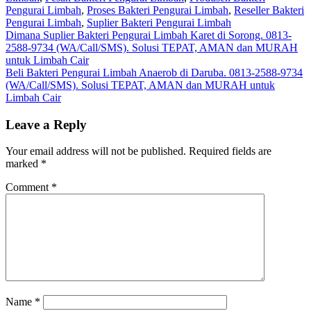
Pengurai Limbah
,
Proses Bakteri Pengurai Limbah
,
Reseller Bakteri
Pengurai Limbah
,
Suplier Bakteri Pengurai Limbah
Post
Dimana Suplier Bakteri Pengurai Limbah Karet di Sorong. 0813-
2588-9734 (WA/Call/SMS). Solusi TEPAT, AMAN dan MURAH
navigation
untuk Limbah Cair
Beli Bakteri Pengurai Limbah Anaerob di Daruba. 0813-2588-9734
(WA/Call/SMS). Solusi TEPAT, AMAN dan MURAH untuk
Limbah Cair
Leave a Reply
Your email address will not be published.
Required fields are
marked
*
Comment
*
Name
*