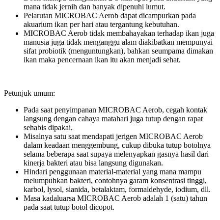
mana tidak jernih dan banyak dipenuhi lumut.
Pelarutan MICROBAC Aerob dapat dicampurkan pada
akuarium ikan per hari atau tergantung kebutuhan.
MICROBAC Aerob tidak membahayakan terhadap ikan juga
manusia juga tidak menganggu alam diakibatkan mempunyai
sifat probiotik (menguntungkan), bahkan seumpama dimakan
ikan maka pencernaan ikan itu akan menjadi sehat.
Petunjuk umum:
Pada saat penyimpanan MICROBAC Aerob, cegah kontak
langsung dengan cahaya matahari juga tutup dengan rapat
sehabis dipakai.
Misalnya satu saat mendapati jerigen MICROBAC Aerob
dalam keadaan menggembung, cukup dibuka tutup botolnya
selama beberapa saat supaya melenyapkan gasnya hasil dari
kinerja bakteri atau bisa langsung digunakan.
Hindari penggunaan material-material yang mana mampu
melumpuhkan bakteri, contohnya garam konsentrasi tinggi,
karbol, lysol, sianida, betalaktam, formaldehyde, iodium, dll.
Masa kadaluarsa MICROBAC Aerob adalah 1 (satu) tahun
pada saat tutup botol dicopot.