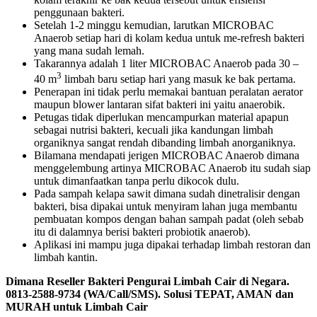
penggunaan bakteri.
Setelah 1-2 minggu kemudian, larutkan MICROBAC
Anaerob setiap hari di kolam kedua untuk me-refresh bakteri
yang mana sudah lemah.
Takarannya adalah 1 liter MICROBAC Anaerob pada 30 –
3
40 m
limbah baru setiap hari yang masuk ke bak pertama.
Penerapan ini tidak perlu memakai bantuan peralatan aerator
maupun blower lantaran sifat bakteri ini yaitu anaerobik.
Petugas tidak diperlukan mencampurkan material apapun
sebagai nutrisi bakteri, kecuali jika kandungan limbah
organiknya sangat rendah dibanding limbah anorganiknya.
Bilamana mendapati jerigen MICROBAC Anaerob dimana
menggelembung artinya MICROBAC Anaerob itu sudah siap
untuk dimanfaatkan tanpa perlu dikocok dulu.
Pada sampah kelapa sawit dimana sudah dinetralisir dengan
bakteri, bisa dipakai untuk menyiram lahan juga membantu
pembuatan kompos dengan bahan sampah padat (oleh sebab
itu di dalamnya berisi bakteri probiotik anaerob).
Aplikasi ini mampu juga dipakai terhadap limbah restoran dan
limbah kantin.
Dimana Reseller Bakteri Pengurai Limbah Cair di Negara.
0813-2588-9734 (WA/Call/SMS). Solusi TEPAT, AMAN dan
MURAH untuk Limbah Cair