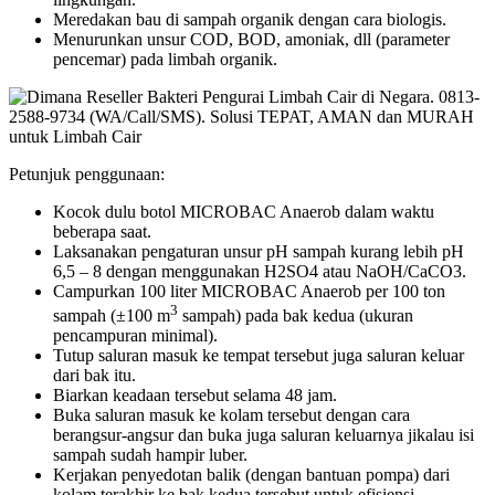
Meredakan bau di sampah organik dengan cara biologis.
Menurunkan unsur COD, BOD, amoniak, dll (parameter
pencemar) pada limbah organik.
Petunjuk penggunaan:
Kocok dulu botol MICROBAC Anaerob dalam waktu
beberapa saat.
Laksanakan pengaturan unsur pH sampah kurang lebih pH
6,5 – 8 dengan menggunakan H2SO4 atau NaOH/CaCO3.
Campurkan 100 liter MICROBAC Anaerob per 100 ton
3
sampah (±100 m
sampah) pada bak kedua (ukuran
pencampuran minimal).
Tutup saluran masuk ke tempat tersebut juga saluran keluar
dari bak itu.
Biarkan keadaan tersebut selama 48 jam.
Buka saluran masuk ke kolam tersebut dengan cara
berangsur-angsur dan buka juga saluran keluarnya jikalau isi
sampah sudah hampir luber.
Kerjakan penyedotan balik (dengan bantuan pompa) dari
kolam terakhir ke bak kedua tersebut untuk efisiensi