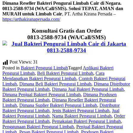
Dimana Reseller Bakteri Pengurai Limbah Cair di Negara.
0813-2588-9734 (WA/Call/SMS). Solusi TEPAT, AMAN dan
MURAH untuk Limbah Cair
, PT. Artha Kirana Persada –
https://arthakiranapersada.com/
Konsultasi Gratis dan Order
0813-2588-9734 (WA/Call/SMS)
Post Views:
31
Posted in
Bakteri Pengurai Limbah
Tagged
Aplikasi Bakteri
Pengurai Limbah
,
Beli Bakteri Pengurai Limbah
,
Cara
Mendapatkan Bakteri Pengurai Limbah
,
Contoh Bakteri Pengurai
Limbah
,
Dimana Beli Bakteri Pengurai Limbah
,
Dimana Distributor
Bakteri Pengurai Limbah
,
Dimana Jual Bakteri Pengurai Limbah
,
Dimana Penjual Bakteri Pengurai Limbah
,
Dimana Produsen
Bakteri Pengurai Limbah
,
Dimana Reseller Bakteri Pengurai
Limbah
,
Dimana Suplier Bakteri Pengurai Limbah
,
Distributor
Bakteri Pengurai Limbah
,
Jenis Bakteri Pengurai Limbah
,
Jual
Bakteri Pengurai Limbah
,
Nama Bakteri Pengurai Limbah
,
Order
Bakteri Pengurai Limbah
,
Pemakaian Bakteri Pengurai Limbah
,
Penggunaan Bakteri Pengurai Limbah
,
Penjual Bakteri Pengurai
Limbah
,
Pesan Bakteri Pengurai Limbah
,
Produsen Bakteri