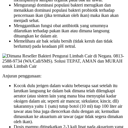
Mengurangi dominasi populasi bakteri merugikan dan
menaikkan dominasi populasi bakteri probiotik terhadap
pencernaan ikan (jika termakan oleh ikan) maka ikan akan
menjadi sehat.
Menggantikan fungsi obat antibiotik yang umumnya
dilarutkan terhadap pakan ikan atau dimana langsung
dituangkan ke dalam air.
Memelihara air bak selalu bersih (tidak keruh dan tidak
berlumut) pada keadaan pH netral.
Anjuran penggunaan:
Kocok dulu jerigen dalam waktu beberapa saat setelah itu
larutkan langsung ke dalam bak dimana telah dilengkapi
aerator (atau sistem lain yang mana bisa menyuplai kadar
oksigen dalam air, seperti air mancur, sirkulator, kincir, dll)
takarannya yaitu 1 (satu) tutup botol (10 ml) tiap 100 liter air
tawar atau bisa juga diencerkan dulu dengan air, kemudian
dimasukan ke akuarium air tawar (agar tidak segera dimakan
oleh ikan).
Dosis mampu ditingkatkan 2-3 kali lipat pada akuarium yang