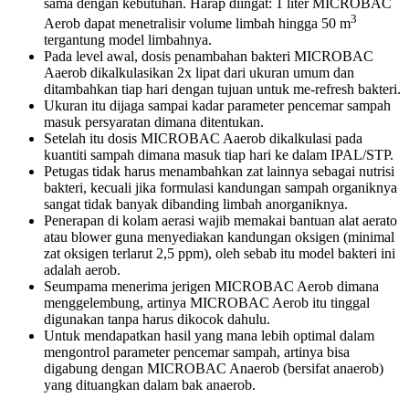
sama dengan kebutuhan. Harap diingat: 1 liter MICROBAC
3
Aerob dapat menetralisir volume limbah hingga 50 m
tergantung model limbahnya.
Pada level awal, dosis penambahan bakteri MICROBAC
Aaerob dikalkulasikan 2x lipat dari ukuran umum dan
ditambahkan tiap hari dengan tujuan untuk me-refresh bakteri.
Ukuran itu dijaga sampai kadar parameter pencemar sampah
masuk persyaratan dimana ditentukan.
Setelah itu dosis MICROBAC Aaerob dikalkulasi pada
kuantiti sampah dimana masuk tiap hari ke dalam IPAL/STP.
Petugas tidak harus menambahkan zat lainnya sebagai nutrisi
bakteri, kecuali jika formulasi kandungan sampah organiknya
sangat tidak banyak dibanding limbah anorganiknya.
Penerapan di kolam aerasi wajib memakai bantuan alat aerato
atau blower guna menyediakan kandungan oksigen (minimal
zat oksigen terlarut 2,5 ppm), oleh sebab itu model bakteri ini
adalah aerob.
Seumpama menerima jerigen MICROBAC Aerob dimana
menggelembung, artinya MICROBAC Aerob itu tinggal
digunakan tanpa harus dikocok dahulu.
Untuk mendapatkan hasil yang mana lebih optimal dalam
mengontrol parameter pencemar sampah, artinya bisa
digabung dengan MICROBAC Anaerob (bersifat anaerob)
yang dituangkan dalam bak anaerob.