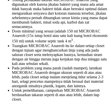
digunakan oleh karena jikalau bakteri yang mana ada amat
tidak banyak maka bakteri tidak akan bereaksi optimal dalam
menguraikan senyawa dari kotoran manusia tersebut, jikalau
sebelumnya pernah dituangkan unsur kimia yang mana dapat
membunuh bakteri, misal soda api, karbol dan zat
semacamnya.
Dosis minimal yang sesuai (adalah 150 ml MICROBAC
Anaerob (15x tutup botol atau satu kali tuang botol ekonomis
3
150 ml) untuk volume septic tank 4 m
.
Tuangkan MICROBAC Anaerob itu ke dalam setiap closet
dengan tujuan agar menghancurkan tinja yang ada pada
saluran closet serta melenyapkan baunya, kemudian siram
dengan air hingga merata juga kerjakan tiap dua minggu satu
kali atau sebulan sekali.
Pada problem yang mana parah (sudah mampet), larutkan
MICROBAC Anaerob dengan ukuran seperti di atas atau
lebih, pada closet setiap malam menjelang tidur selama 2-3
hari, selagi pencetus mampetnya tidak berasal dari material
anorganik misalnya plastik, logam, dan lainnya.
Untuk pemeliharaan, campurkan MICROBAC Anaerob
berdasarkan takaran seperti di atas atau lebih, dalam tiap
closet.