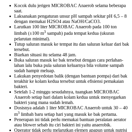
Kocok dulu jerigen MICROBAC Anaerob selama beberapa
saat.
Laksanakan pengaturan unsur pH sampah sekitar pH 6,5 – 8
dengan memakai H2SO4 atau NaOH/CaCO3.
Larutkan 100 liter MICROBAC Anaerob pada 100 ton
3
limbah (±100 m
sampah) pada tempat kedua (ukuran
pelarutan minimal).
Tutup saluran masuk ke tempat itu dan saluran keluar dari bak
tersebut.
Biarkan situasi itu selama 48 jam.
Buka saluran masuk ke bak tersebut dengan cara perlahan-
lahan lalu buka pula saluran keluarnya bila volume sampah
sudah hampir meluap.
Lakukan penyedotan balik (dengan bantuan pompa) dari bak
terakhir ke kolam kedua tersebut untuk efisiensi pemakaian
bakteri.
Setelah 1-2 minggu sesudahnya, tuangkan MICROBAC
Anaerob setiap hari dalam kolam kedua untuk menyegarkan
bakteri yang mana sudah lemah.
Dosisnya adalah 1 liter MICROBAC Anaerob untuk 30 – 40
3
m
limbah baru setiap hari yang masuk ke bak pertama.
Penerapan ini tidak perlu memakai bantuan peralatan aerator
atau blower sebab itu ciri bakteri ini yaitu anaerobik.
Operator tidak perlu melarutkan elemen apapun untuk nutrisi