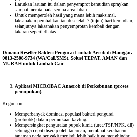
Larutkan larutan itu dalam penyemprot kemudian spraykan
sampai merata pada semua area lahan.
Untuk memperoleh hasil yang mana lebih maksimal,
laksanakan pembalikan tanah setelah 7 (tujuh) hari kemudian,
selanjutnya laksanakan penyemprotan kembali dengan
takaran seperti di atas.
Dimana Reseller Bakteri Pengurai Limbah Aerob di Manggar.
0813-2588-9734 (WA/Call/SMS). Solusi TEPAT, AMAN dan
MURAH untuk Limbah Cair
Aplikasi MICROBAC Anaerob di Perkebunan (proses
pemupukan).
Kegunaan:
Memperbanyak dominasi populasi bakteri pengurai
(probiotik) dalam permukaan kavling.
Mempersingkat penguraian pupuk kimia (urea/TSP/NPK, dll)
sehingga cepat diserap oleh tanaman, membuat kerahanan
tanaman pada penyakit menjadi lebih baik juga menghindari