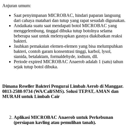
Anjuran umum:
Saat penyimpanan MICROBAC, hindari paparan langsung
dari cahaya matahari dan tutup yang rapat sesudah digunakan.
Andaikata suatu saat mendapati botol MICROBAC yang
menggelembung, tinggal dibuka tutup botolnya selama
beberapa saat untuk melenyapkan gasnya diakibatkan reaksi
bakteri.
Jauhkan pemakaian elemen-elemen yang bisa melumpuhkan
bakteri, contoh garam konsentrasi tinggi, karbol, lysol,
sianida, betalaktam, formaldehyde, iodium, dll.
Periode expired MICROBAC Anaerob adalah 1 (satu) tahun
sejak tutup botol dibuka.
Dimana Reseller Bakteri Pengurai Limbah Aerob di Manggar.
0813-2588-9734 (WA/Call/SMS). Solusi TEPAT, AMAN dan
MURAH untuk Limbah Cair
Aplikasi MICROBAC Anaerob untuk Perkebunan
(persiapan kavling atau pemulihan tanah).