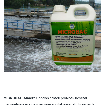
MICROBAC Anaerob
adalah bakteri probiotik bersifat
menguntungkan juga mempunyai sifat anaerob (hidup pada