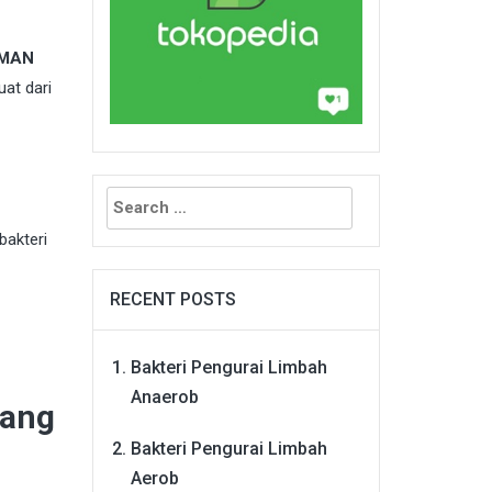
AMAN
uat dari
Search
for:
bakteri
RECENT POSTS
Bakteri Pengurai Limbah
Anaerob
dang
Bakteri Pengurai Limbah
Aerob