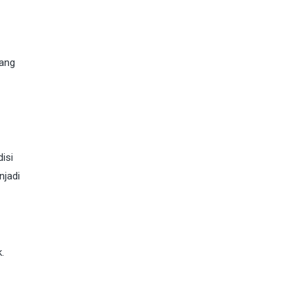
yang
isi
njadi
.