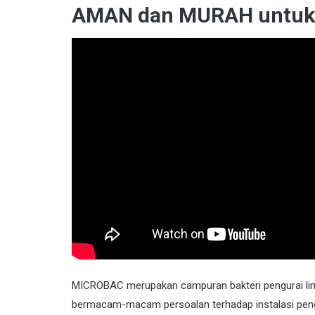
AMAN dan MURAH untuk L
MICROBAC
merupakan campuran bakteri pengurai limb
bermacam-macam persoalan terhadap instalasi pengo