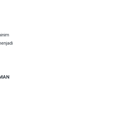
minim
enjadi
AMAN