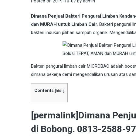
Posted on
2019-10-07
by
admin
Dimana Penjual Bakteri Pengurai Limbah Kanda
dan MURAH untuk Limbah Cair
. Bakteri pengurai 
bakteri indukan pilihan sampah organik. Mengendalika
Bakteri
pengurai limbah cair MICROBAC adalah booste
dimana bekerja demi mengendalikan urusan atas sam
Contents
[
hide
]
[permalink]Dimana Penju
di Bobong. 0813-2588-97