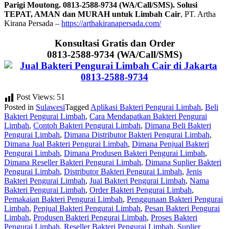
Parigi Moutong. 0813-2588-9734 (WA/Call/SMS). Solusi
TEPAT, AMAN dan MURAH untuk Limbah Cair
, PT. Artha
Kirana Persada –
https://arthakiranapersada.com/
Konsultasi Gratis dan Order
0813-2588-9734 (WA/Call/SMS)
Post Views:
51
Posted in
Sulawesi
Tagged
Aplikasi Bakteri Pengurai Limbah
,
Beli
Bakteri Pengurai Limbah
,
Cara Mendapatkan Bakteri Pengurai
Limbah
,
Contoh Bakteri Pengurai Limbah
,
Dimana Beli Bakteri
Pengurai Limbah
,
Dimana Distributor Bakteri Pengurai Limbah
,
Dimana Jual Bakteri Pengurai Limbah
,
Dimana Penjual Bakteri
Pengurai Limbah
,
Dimana Produsen Bakteri Pengurai Limbah
,
Dimana Reseller Bakteri Pengurai Limbah
,
Dimana Suplier Bakteri
Pengurai Limbah
,
Distributor Bakteri Pengurai Limbah
,
Jenis
Bakteri Pengurai Limbah
,
Jual Bakteri Pengurai Limbah
,
Nama
Bakteri Pengurai Limbah
,
Order Bakteri Pengurai Limbah
,
Pemakaian Bakteri Pengurai Limbah
,
Penggunaan Bakteri Pengurai
Limbah
,
Penjual Bakteri Pengurai Limbah
,
Pesan Bakteri Pengurai
Limbah
,
Produsen Bakteri Pengurai Limbah
,
Proses Bakteri
Pengurai Limbah
,
Reseller Bakteri Pengurai Limbah
,
Suplier