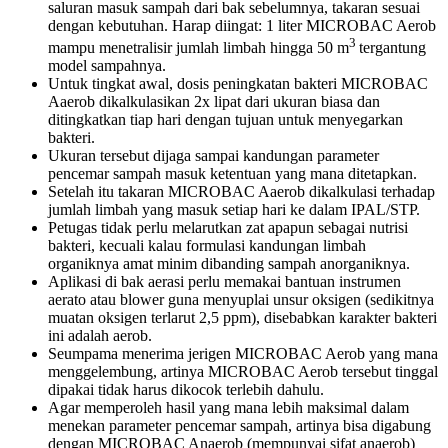
saluran masuk sampah dari bak sebelumnya, takaran sesuai
dengan kebutuhan. Harap diingat: 1 liter MICROBAC Aerob
3
mampu menetralisir jumlah limbah hingga 50 m
tergantung
model sampahnya.
Untuk tingkat awal, dosis peningkatan bakteri MICROBAC
Aaerob dikalkulasikan 2x lipat dari ukuran biasa dan
ditingkatkan tiap hari dengan tujuan untuk menyegarkan
bakteri.
Ukuran tersebut dijaga sampai kandungan parameter
pencemar sampah masuk ketentuan yang mana ditetapkan.
Setelah itu takaran MICROBAC Aaerob dikalkulasi terhadap
jumlah limbah yang masuk setiap hari ke dalam IPAL/STP.
Petugas tidak perlu melarutkan zat apapun sebagai nutrisi
bakteri, kecuali kalau formulasi kandungan limbah
organiknya amat minim dibanding sampah anorganiknya.
Aplikasi di bak aerasi perlu memakai bantuan instrumen
aerato atau blower guna menyuplai unsur oksigen (sedikitnya
muatan oksigen terlarut 2,5 ppm), disebabkan karakter bakteri
ini adalah aerob.
Seumpama menerima jerigen MICROBAC Aerob yang mana
menggelembung, artinya MICROBAC Aerob tersebut tinggal
dipakai tidak harus dikocok terlebih dahulu.
Agar memperoleh hasil yang mana lebih maksimal dalam
menekan parameter pencemar sampah, artinya bisa digabung
dengan MICROBAC Anaerob (mempunyai sifat anaerob)