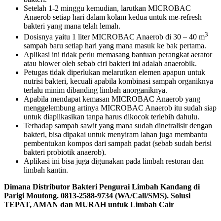
Setelah 1-2 minggu kemudian, larutkan MICROBAC
Anaerob setiap hari dalam kolam kedua untuk me-refresh
bakteri yang mana telah lemah.
3
Dosisnya yaitu 1 liter MICROBAC Anaerob di 30 – 40 m
sampah baru setiap hari yang mana masuk ke bak pertama.
Aplikasi ini tidak perlu memasang bantuan perangkat aerator
atau blower oleh sebab ciri bakteri ini adalah anaerobik.
Petugas tidak diperlukan melarutkan elemen apapun untuk
nutrisi bakteri, kecuali apabila kombinasi sampah organiknya
terlalu minim dibanding limbah anorganiknya.
Apabila mendapat kemasan MICROBAC Anaerob yang
menggelembung artinya MICROBAC Anaerob itu sudah siap
untuk diaplikasikan tanpa harus dikocok terlebih dahulu.
Terhadap sampah sawit yang mana sudah dinetralisir dengan
bakteri, bisa dipakai untuk menyiram lahan juga membantu
pembentukan kompos dari sampah padat (sebab sudah berisi
bakteri probiotik anaerob).
Aplikasi ini bisa juga digunakan pada limbah restoran dan
limbah kantin.
Dimana Distributor Bakteri Pengurai Limbah Kandang di
Parigi Moutong. 0813-2588-9734 (WA/Call/SMS). Solusi
TEPAT, AMAN dan MURAH untuk Limbah Cair