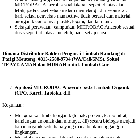
MICROBAC Anaerob sesuai takaran seperti di atas atau
lebih, pada closet setiap malam menjelang tidur selama 2-3
hari, selagi penyebab mampetnya tidak berasal dari material
anorganik contohnya plastik, logam, dan lain-lain.
Sebagai perawatan, campurkan MICROBAC Anaerob sesuai
dosis seperti di atas atau lebih, pada setiap closet.
Dimana Distributor Bakteri Pengurai Limbah Kandang di
Parigi Moutong. 0813-2588-9734 (WA/Call/SMS). Solusi
TEPAT, AMAN dan MURAH untuk Limbah Cair
Aplikasi MICROBAC Anaerob pada Limbah Organik
(CPO, Karet, Tapioka, dll).
Kegunaan:
Menguraikan limbah organik (lemak, protein, karbohidrat,
kandungan amoniak dan nitritnya, dll) secara biologis menjadi
bahan organik sederhana yang mana tidak mengganggu
lingkungan.
Menghilangkan aroma tak sedap pada sampah organik