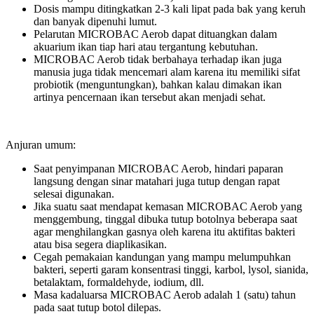
Dosis mampu ditingkatkan 2-3 kali lipat pada bak yang keruh
dan banyak dipenuhi lumut.
Pelarutan MICROBAC Aerob dapat dituangkan dalam
akuarium ikan tiap hari atau tergantung kebutuhan.
MICROBAC Aerob tidak berbahaya terhadap ikan juga
manusia juga tidak mencemari alam karena itu memiliki sifat
probiotik (menguntungkan), bahkan kalau dimakan ikan
artinya pencernaan ikan tersebut akan menjadi sehat.
Anjuran umum:
Saat penyimpanan MICROBAC Aerob, hindari paparan
langsung dengan sinar matahari juga tutup dengan rapat
selesai digunakan.
Jika suatu saat mendapat kemasan MICROBAC Aerob yang
menggembung, tinggal dibuka tutup botolnya beberapa saat
agar menghilangkan gasnya oleh karena itu aktifitas bakteri
atau bisa segera diaplikasikan.
Cegah pemakaian kandungan yang mampu melumpuhkan
bakteri, seperti garam konsentrasi tinggi, karbol, lysol, sianida,
betalaktam, formaldehyde, iodium, dll.
Masa kadaluarsa MICROBAC Aerob adalah 1 (satu) tahun
pada saat tutup botol dilepas.