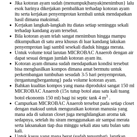
Jika kotoran ayam sudah (menumpuk|banyak|menimbun} lalu
esok harinya dikerjakan pembalikan terhadap kotoran ayam
itu serta kerjakan penyemprotan kembali untuk mendapatkan
hasil dimana maksimal.
Kerjakan langkah-langkah itu diatas setiap seminggu sekali
terhadap kandang ayam tersebut.
Bila kotoran ayam telah sangat menimbun hingga mampu
dikumpulkan di satu area khusus di luar kandang lakukan
penyemprotan lagi sambil sesekali diaduk hingga merata.
Untuk volume total larutan MICROBAC Anaerob dengan air
dapat sesuai dengan jumlah kotoran ayam itu.
Kotoran ayam dimana sudah mendapatkan kondisi tersebut
bisa menghasilkan kompos dimana amat bermutu untuk
perkembangan tumbuhan sesudah 3-5 hari penyemprotan,
(tergantung|bergantung} pada volume kotoran ayam.
Bahkan kualitas kompos yang mana diproduksi sangat 150 ml
MICROBAC Anaerob (15x tutup botol atau satu kali tuang
3
botol ekonomis 150 ml) bagi isi septic tank 4 m
.
Campurkan MICROBAC Anaerob tersebut pada setiap closet
dengan maksud untuk menguraikan kotoran manusia yang
mana ada di saluran closet juga menghilangkan aroma tak
sedapnya, setelah itu siram menggunakan air sampai merata
serta laksanakan tiap dua minggu sekali atau satu bulan satu
kali.
Untuk kasus yang mana berat (sudah tersumbat), larutkan