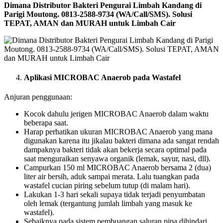
Dimana Distributor Bakteri Pengurai Limbah Kandang di
Parigi Moutong. 0813-2588-9734 (WA/Call/SMS). Solusi
TEPAT, AMAN dan MURAH untuk Limbah Cair
Aplikasi MICROBAC Anaerob pada Wastafel
Anjuran penggunaan:
Kocok dahulu jerigen MICROBAC Anaerob dalam waktu
beberapa saat.
Harap perhatikan ukuran MICROBAC Anaerob yang mana
digunakan karena itu jikalau bakteri dimana ada sangat rendah
dampaknya bakteri tidak akan bekerja secara optimal pada
saat menguraikan senyawa organik (lemak, sayur, nasi, dll).
Campurkan 150 ml MICROBAC Anaerob bersama 2 (dua)
liter air bersih, aduk sampai merata. Lalu tuangkan pada
wastafel cucian piring sebelum tutup (di malam hari).
Lakukan 1-3 hari sekali supaya tidak terjadi penyumbatan
oleh lemak (tergantung jumlah limbah yang masuk ke
wastafel).
Sebaiknya pada sistem pembuangan saluran pipa dihindari