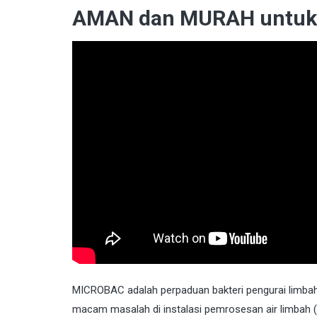
AMAN dan MURAH untuk L
MICROBAC
adalah perpaduan bakteri pengurai limbah
macam masalah di instalasi pemrosesan air limbah 