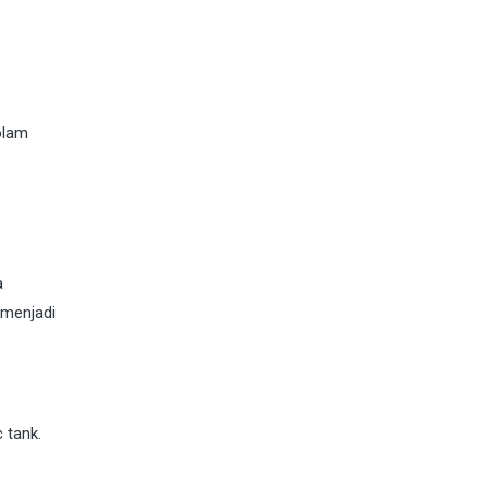
olam
a
 menjadi
 tank.