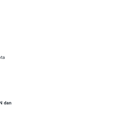
ota
N dan