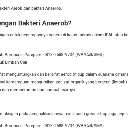
bakteri Aerob dan bakteri Anaerob.
engan Bakteri Anaerob?
en untuk penerapannya seperti di kolam aerasi dalam IPAL atau k
rsifat menguntungkan dan bersifat aerob (hidup dalam suasana diman
ai kemampuan menguraikan zat-zat organik yang beracun (limbah)
m dan memberantas bau sampah cairnya.
ksigen pada pengaplikasiannya misal pada grease trap juga septic