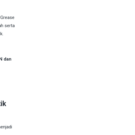
 Grease
ah serta
k.
N dan
ik
menjadi