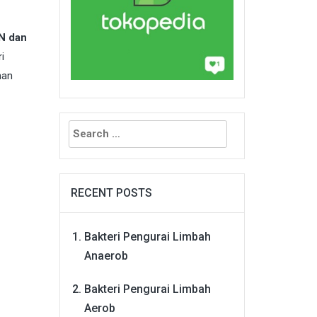
N dan
i
han
Search
for:
RECENT POSTS
Bakteri Pengurai Limbah
Anaerob
Bakteri Pengurai Limbah
Aerob