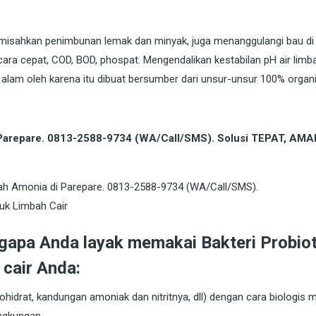
emisahkan penimbunan lemak dan minyak, juga menanggulangi bau di
ara cepat, COD, BOD, phospat. Mengendalikan kestabilan pH air limb
lam oleh karena itu dibuat bersumber dari unsur-unsur 100% organi
i Parepare. 0813-2588-9734 (WA/Call/SMS). Solusi TEPAT, AMA
gapa Anda layak memakai Bakteri Probiot
cair Anda:
hidrat, kandungan amoniak dan nitritnya, dll) dengan cara biologis 
ngkungan.