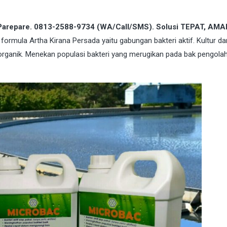
i Parepare. 0813-2588-9734 (WA/Call/SMS). Solusi TEPAT, AMA
 formula Artha Kirana Persada yaitu gabungan bakteri aktif. Kultur dar
organik. Menekan populasi bakteri yang merugikan pada bak pengola