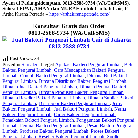
Ayam di Padangsidempuan. 0813-2588-9734 (WA/Call/SMS).
Solusi TEPAT, AMAN dan MURAH untuk Limbah Cair
, PT.
Artha Kirana Persada –
https://arthakiranapersada.com/
Konsultasi Gratis dan Order
0813-2588-9734 (WA/Call/SMS)
Post Views:
33
Posted in
Sumatera
Tagged
Aplikasi Bakteri Pengurai Limbah
,
Beli
Bakteri Pengurai Limbah
,
Cara Mendapatkan Bakteri Pengurai
Limbah
,
Contoh Bakteri Pengurai Limbah
,
Dimana Beli Bakteri
Pengurai Limbah
,
Dimana Distributor Bakteri Pengurai Limbah
,
Dimana Jual Bakteri Pengurai Limbah
,
Dimana Penjual Bakteri
Pengurai Limbah
,
Dimana Produsen Bakteri Pengurai Limbah
,
Dimana Reseller Bakteri Pengurai Limbah
,
Dimana Suplier Bakteri
Pengurai Limbah
,
Distributor Bakteri Pengurai Limbah
,
Jenis
Bakteri Pengurai Limbah
,
Jual Bakteri Pengurai Limbah
,
Nama
Bakteri Pengurai Limbah
,
Order Bakteri Pengurai Limbah
,
Pemakaian Bakteri Pengurai Limbah
,
Penggunaan Bakteri Pengurai
Limbah
,
Penjual Bakteri Pengurai Limbah
,
Pesan Bakteri Pengurai
Limbah
,
Produsen Bakteri Pengurai Limbah
,
Proses Bakteri
Pengurai Limbah
,
Reseller Bakteri Pengurai Limbah
,
Suplier