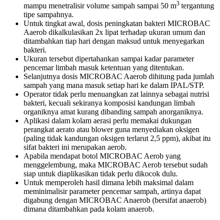
3
mampu menetralisir volume sampah sampai 50 m
tergantung
tipe sampahnya.
Untuk tingkat awal, dosis peningkatan bakteri MICROBAC
Aaerob dikalkulasikan 2x lipat terhadap ukuran umum dan
ditambahkan tiap hari dengan maksud untuk menyegarkan
bakteri.
Ukuran tersebut dipertahankan sampai kadar parameter
pencemar limbah masuk ketentuan yang ditentukan.
Selanjutnya dosis MICROBAC Aaerob dihitung pada jumlah
sampah yang mana masuk setiap hari ke dalam IPAL/STP.
Operator tidak perlu menuangkan zat lainnya sebagai nutrisi
bakteri, kecuali sekiranya komposisi kandungan limbah
organiknya amat kurang dibanding sampah anorganiknya.
Aplikasi dalam kolam aerasi perlu memakai dukungan
perangkat aerato atau blower guna menyediakan oksigen
(paling tidak kandungan oksigen terlarut 2,5 ppm), akibat itu
sifat bakteri ini merupakan aerob.
Apabila mendapat botol MICROBAC Aerob yang
menggelembung, maka MICROBAC Aerob tersebut sudah
siap untuk diaplikasikan tidak perlu dikocok dulu.
Untuk memperoleh hasil dimana lebih maksimal dalam
meminimalisir parameter pencemar sampah, artinya dapat
digabung dengan MICROBAC Anaerob (bersifat anaerob)
dimana ditambahkan pada kolam anaerob.