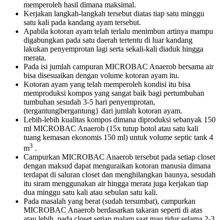
memperoleh hasil dimana maksimal.
Kerjakan langkah-langkah tersebut diatas tiap satu minggu
satu kali pada kandang ayam tersebut.
Apabila kotoran ayam telah terlalu menimbun artinya mampu
digabungkan pada satu daerah tertentu di luar kandang
lakukan penyemprotan lagi serta sekali-kali diaduk hingga
merata.
Pada isi jumlah campuran MICROBAC Anaerob bersama air
bisa disesuaikan dengan volume kotoran ayam itu.
Kotoran ayam yang telah memperoleh kondisi itu bisa
memproduksi kompos yang sangat baik bagi pertumbuhan
tumbuhan sesudah 3-5 hari penyemprotan,
(tergantung|bergantung} dari jumlah kotoran ayam.
Lebih-lebih kualitas kompos dimana diproduksi sebanyak 150
ml MICROBAC Anaerob (15x tutup botol atau satu kali
tuang kemasan ekonomis 150 ml) untuk volume septic tank 4
3
m
.
Campurkan MICROBAC Anaerob tersebut pada setiap closet
dengan maksud dapat menguraikan kotoran manusia dimana
terdapat di saluran closet dan menghilangkan baunya, sesudah
itu siram menggunakan air hingga merata juga kerjakan tiap
dua minggu satu kali atau sebulan satu kali.
Pada masalah yang berat (sudah tersumbat), campurkan
MICROBAC Anaerob berdasarkan takaran seperti di atas
atau lebih, pada closet setiap malam saat mau tidur selama 2-3