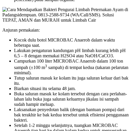
Anjuran pemakaian:
Kocok dulu botol MICROBAC Anaerob dalam waktu
beberapa saat.
Lakukan pengaturan kandungan pH limbah kurang lebih pH
6,5 – 8 dengan memakai H2SO4 atau NaOH/CaCO3.
Campurkan 100 liter MICROBAC Anaerob dalam 100 ton
3
sampah (±100 m
sampah) di tempat kedua (takaran pelarutan
minimal).
Tutup saluran masuk ke kolam itu juga saluran keluar dari bak
itu.
Biarkan situasi itu selama 48 jam.
Buka saluran masuk ke kolam tersebut dengan cara perlahan-
lahan lalu buka juga saluran keluarnya jikalau isi sampah
sudah hampir meluap.
Laksanakan penyedotan balik (dengan bantuan pompa) dari
bak terakhir ke bak kedua tersebut untuk efisiensi penggunaan
bakteri.
Setelah 1-2 minggu selanjutnya, tuangkan MICROBAC
Anaerob tiap hari ke dalam kolam kedua untuk menyegarkan