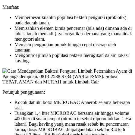
Manfaat:
Memperbesar kuantiti populasi bakteri pengurai (probiotik)
pada daerah tanah.
Memisahkan elemen kimia pencemar (bila ada) dimana ada di
lokasi tanah menjadi } zat organik sederhana yang mana tidak
mengotori alam.
Memacu penguraian pupuk hingga cepat diserap oleh
tanaman.
Mengontrol jumlah populasi bakteri merugikan dalam lokasi
kavling.
Petunjuk penggunaan:
Kocok dahulu botol MICROBAC Anaerob selama beberapa
saat.
Tuangkan 1,4 liter MICROBAC bersama air hingga volume
400 liter di suatu tempat (ukuran tersebut diperuntukkan 1 Ha
lahan). Bagi kavling yang mana rusak sebab itu pencemaran
kimia, dosis MICROBAC dilipatgandakan sekitar 3-4 kali
lipat (4,2 liter – 5,6 liter) dari dosis biasa tersebut.