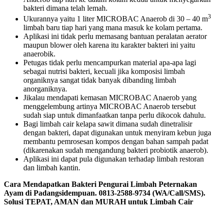
bakteri dimana telah lemah.
3
Ukurannya yaitu 1 liter MICROBAC Anaerob di 30 – 40 m
limbah baru tiap hari yang mana masuk ke kolam pertama.
Aplikasi ini tidak perlu memasang bantuan peralatan aerator
maupun blower oleh karena itu karakter bakteri ini yaitu
anaerobik.
Petugas tidak perlu mencampurkan material apa-apa lagi
sebagai nutrisi bakteri, kecuali jika komposisi limbah
organiknya sangat tidak banyak dibanding limbah
anorganiknya.
Jikalau mendapati kemasan MICROBAC Anaerob yang
menggelembung artinya MICROBAC Anaerob tersebut
sudah siap untuk dimanfaatkan tanpa perlu dikocok dahulu.
Bagi limbah cair kelapa sawit dimana sudah dinetralisir
dengan bakteri, dapat digunakan untuk menyiram kebun juga
membantu pemrosesan kompos dengan bahan sampah padat
(dikarenakan sudah mengandung bakteri probiotik anaerob).
Aplikasi ini dapat pula digunakan terhadap limbah restoran
dan limbah kantin.
Cara Mendapatkan Bakteri Pengurai Limbah Peternakan
Ayam di Padangsidempuan. 0813-2588-9734 (WA/Call/SMS).
Solusi TEPAT, AMAN dan MURAH untuk Limbah Cair