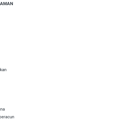
, AMAN
ikan
ana
 beracun