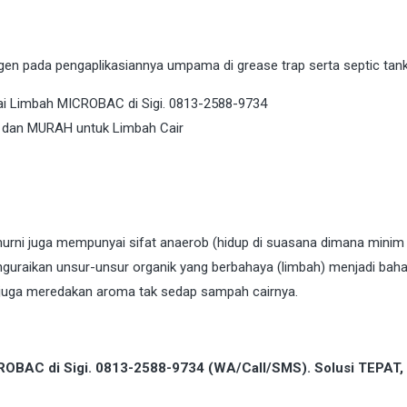
n pada pengaplikasiannya umpama di grease trap serta septic tank
murni juga mempunyai sifat anaerob (hidup di suasana dimana minim
nguraikan unsur-unsur organik yang berbahaya (limbah) menjadi bah
 juga meredakan aroma tak sedap sampah cairnya.
ROBAC di Sigi. 0813-2588-9734 (WA/Call/SMS). Solusi TEPAT