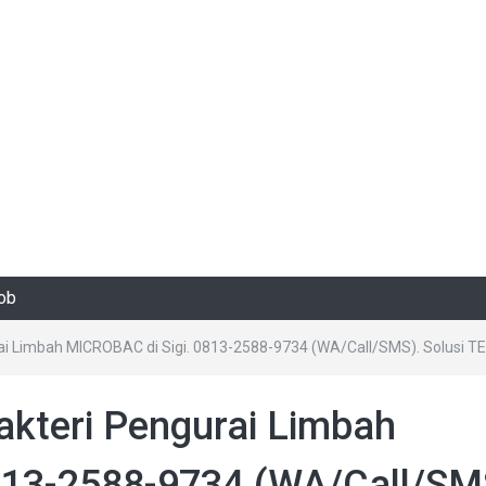
rob
ai Limbah MICROBAC di Sigi. 0813-2588-9734 (WA/Call/SMS). Solusi 
kteri Pengurai Limbah
813-2588-9734 (WA/Call/SM