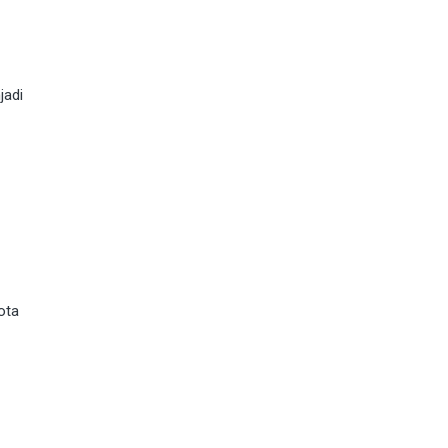
jadi
ota