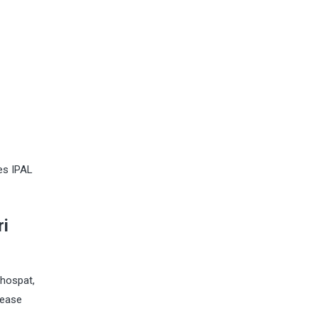
es IPAL
ri
phospat,
rease