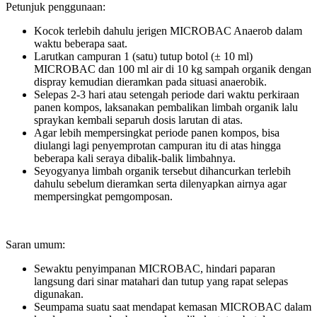
Petunjuk penggunaan:
Kocok terlebih dahulu jerigen MICROBAC Anaerob dalam
waktu beberapa saat.
Larutkan campuran 1 (satu) tutup botol (± 10 ml)
MICROBAC dan 100 ml air di 10 kg sampah organik dengan
dispray kemudian dieramkan pada situasi anaerobik.
Selepas 2-3 hari atau setengah periode dari waktu perkiraan
panen kompos, laksanakan pembalikan limbah organik lalu
spraykan kembali separuh dosis larutan di atas.
Agar lebih mempersingkat periode panen kompos, bisa
diulangi lagi penyemprotan campuran itu di atas hingga
beberapa kali seraya dibalik-balik limbahnya.
Seyogyanya limbah organik tersebut dihancurkan terlebih
dahulu sebelum dieramkan serta dilenyapkan airnya agar
mempersingkat pemgomposan.
Saran umum:
Sewaktu penyimpanan MICROBAC, hindari paparan
langsung dari sinar matahari dan tutup yang rapat selepas
digunakan.
Seumpama suatu saat mendapat kemasan MICROBAC dalam