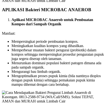
APLIKASI Bakteri MICROBAC ANAEROB
Aplikasi MICROBAC Anaerob untuk Pembuatan
Kompos dari Sampah Organik
Manfaat:
Mempersingkat periode pembuatan kompos.
Meningkatkan kualitas kompos yang dihasilkan.
Memperbesar muatan bakteri pengurai (probiotik) dalam
kompos sehingga mempersingkat prosedur penguraian pupuk
juga segera diserap oleh tanaman.
Menurunkan dominasi populasi bakteri patogen dimana ada
pada sampah organik.
Mengurangi bau limbah organik.
Mengoptimalkan proses pupuk kimia (bila nantinya dioplos
dengan pupuk kimia) sehingga pemakaian pupuk kimia
mampu dihemat dengan cara bertahap.