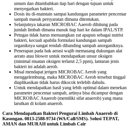
umum dan ditambahkan tiap hari dengan tujuan untuk
menyegarkan bakteri.
Dosis itu di-maintain sampai kandungan parameter pencemar
sampah masuk persyaratan dimana ditentukan.
Selanjutnya takaran MICROBAC Aaerob dihitung pada
jumlah limbah dimana masuk tiap hari ke dalam IPAL/STP.
Petugas tidak harus menuangkan zat apapun sebagai nutrisi
bakteri, kecuali apabila formulasi kandungan sampah
organiknya sangat rendah dibanding sampah anorganiknya.
Penerapan pada bak aerasi wajib memasang dukungan alat
aerato atau blower untuk mendapatkan unsur oksigen
(minimal muatan oksigen terlarut 2,5 ppm), lantaran jenis
bakteri ini adalah aerob.
Misal mendapat jerigen MICROBAC Aerob yang
menggelembung, maka MICROBAC Aerob tersebut tinggal
diaplikasikan tidak harus dikocok terlebih dahulu.
Untuk mendapatkan hasil yang lebih optimal dalam menekan
parameter pencemar sampah, artinya bisa dicampur dengan
MICROBAC Anaerob (memiliki sifat anaerob) yang mana
larutkan di kolam anaerob.
Cara Mendapatkan Bakteri Pengurai Limbah Anaerob di
Kasongan. 0813-2588-9734 (WA/Call/SMS). Solusi TEPAT,
AMAN dan MURAH untuk Limbah Cair