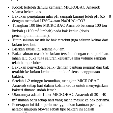
Kocok terlebih dahulu kemasan MICROBAC Anaerob
selama beberapa saat.
Lakukan pengaturan nilai pH sampah kurang lebih pH 6,5 – 8
dengan memakai H2SO4 atau NaOH/CaCO3.
Tuangkan 100 liter MICROBAC Anaerob bersama 100 ton
3
limbah (±100 m
limbah) pada bak kedua (dosis
pencampuran minimal).
Tutup saluran masuk ke bak tersebut juga saluran keluar dari
kolam tersebut.
Biarkan situasi itu selama 48 jam.
Buka saluran masuk ke kolam tersebut dengan cara perlahan-
lahan lalu buka juga saluran keluarnya jika volume sampah
telah hampir luber.
Lakukan penyedotan balik (dengan bantuan pompa) dari bak
terakhir ke kolam kedua itu untuk efisiensi penggunaan
bakteri.
Setelah 1-2 minggu kemudian, tuangkan MICROBAC
Anaerob setiap hari dalam kolam kedua untuk menyegarkan
bakteri dimana sudah lemah.
Ukurannya adalah 1 liter MICROBAC Anaerob di 30 – 40
3
m
limbah baru setiap hari yang mana masuk ke bak pertama.
Penerapan ini tidak perlu menggunakan bantuan perangkat
aerator maupun blower sebab tipe bakteri ini adalah