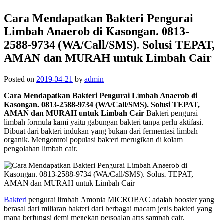
Cara Mendapatkan Bakteri Pengurai
Limbah Anaerob di Kasongan. 0813-
2588-9734 (WA/Call/SMS). Solusi TEPAT,
AMAN dan MURAH untuk Limbah Cair
Posted on
2019-04-21
by
admin
Cara Mendapatkan Bakteri Pengurai Limbah Anaerob di
Kasongan. 0813-2588-9734 (WA/Call/SMS). Solusi TEPAT,
AMAN dan MURAH untuk Limbah Cair
Bakteri pengurai
limbah formula kami yaitu gabungan bakteri tanpa perlu aktifasi.
Dibuat dari bakteri indukan yang bukan dari fermentasi limbah
organik. Mengontrol populasi bakteri merugikan di kolam
pengolahan limbah cair.
Bakteri
pengurai limbah Amonia MICROBAC adalah booster yang
berasal dari miliaran bakteri dari berbagai macam jenis bakteri yang
mana berfungsi demi menekan persoalan atas sampah cair.