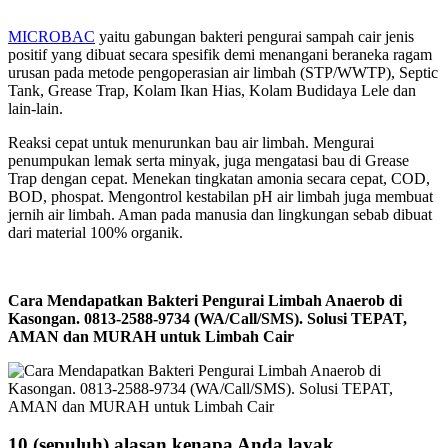
MICROBAC
yaitu gabungan bakteri pengurai sampah cair jenis
positif yang dibuat secara spesifik demi menangani beraneka ragam
urusan pada metode pengoperasian air limbah (STP/WWTP), Septic
Tank, Grease Trap, Kolam Ikan Hias, Kolam Budidaya Lele dan
lain-lain.
Reaksi cepat untuk menurunkan bau air limbah. Mengurai
penumpukan lemak serta minyak, juga mengatasi bau di Grease
Trap dengan cepat. Menekan tingkatan amonia secara cepat, COD,
BOD, phospat. Mengontrol kestabilan pH air limbah juga membuat
jernih air limbah. Aman pada manusia dan lingkungan sebab dibuat
dari material 100% organik.
Cara Mendapatkan Bakteri Pengurai Limbah Anaerob di
Kasongan. 0813-2588-9734 (WA/Call/SMS). Solusi TEPAT,
AMAN dan MURAH untuk Limbah Cair
10 (sepuluh) alasan kenapa Anda layak