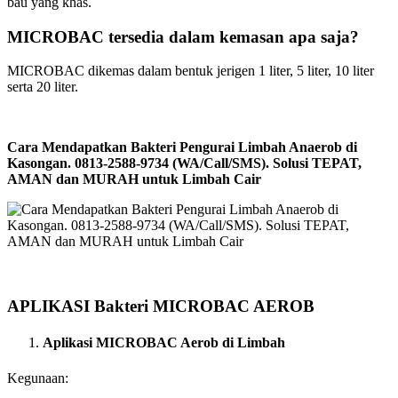
bau yang khas.
MICROBAC tersedia dalam kemasan apa saja?
MICROBAC dikemas dalam bentuk jerigen 1 liter, 5 liter, 10 liter
serta 20 liter.
Cara Mendapatkan Bakteri Pengurai Limbah Anaerob di
Kasongan. 0813-2588-9734 (WA/Call/SMS). Solusi TEPAT,
AMAN dan MURAH untuk Limbah Cair
APLIKASI Bakteri MICROBAC AEROB
Aplikasi MICROBAC Aerob di Limbah
Kegunaan: