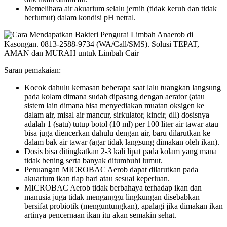
Memelihara air akuarium selalu jernih (tidak keruh dan tidak
berlumut) dalam kondisi pH netral.
Saran pemakaian:
Kocok dahulu kemasan beberapa saat lalu tuangkan langsung
pada kolam dimana sudah dipasang dengan aerator (atau
sistem lain dimana bisa menyediakan muatan oksigen ke
dalam air, misal air mancur, sirkulator, kincir, dll) dosisnya
adalah 1 (satu) tutup botol (10 ml) per 100 liter air tawar atau
bisa juga diencerkan dahulu dengan air, baru dilarutkan ke
dalam bak air tawar (agar tidak langsung dimakan oleh ikan).
Dosis bisa ditingkatkan 2-3 kali lipat pada kolam yang mana
tidak bening serta banyak ditumbuhi lumut.
Penuangan MICROBAC Aerob dapat dilarutkan pada
akuarium ikan tiap hari atau sesuai keperluan.
MICROBAC Aerob tidak berbahaya terhadap ikan dan
manusia juga tidak menganggu lingkungan disebabkan
bersifat probiotik (menguntungkan), apalagi jika dimakan ikan
artinya pencernaan ikan itu akan semakin sehat.