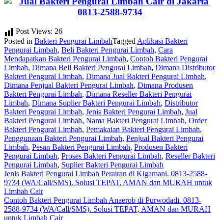
Post Views:
26
Posted in
Bakteri Pengurai Limbah
Tagged
Aplikasi Bakteri
Pengurai Limbah
,
Beli Bakteri Pengurai Limbah
,
Cara
Mendapatkan Bakteri Pengurai Limbah
,
Contoh Bakteri Pengurai
Limbah
,
Dimana Beli Bakteri Pengurai Limbah
,
Dimana Distributor
Bakteri Pengurai Limbah
,
Dimana Jual Bakteri Pengurai Limbah
,
Dimana Penjual Bakteri Pengurai Limbah
,
Dimana Produsen
Bakteri Pengurai Limbah
,
Dimana Reseller Bakteri Pengurai
Limbah
,
Dimana Suplier Bakteri Pengurai Limbah
,
Distributor
Bakteri Pengurai Limbah
,
Jenis Bakteri Pengurai Limbah
,
Jual
Bakteri Pengurai Limbah
,
Nama Bakteri Pengurai Limbah
,
Order
Bakteri Pengurai Limbah
,
Pemakaian Bakteri Pengurai Limbah
,
Penggunaan Bakteri Pengurai Limbah
,
Penjual Bakteri Pengurai
Limbah
,
Pesan Bakteri Pengurai Limbah
,
Produsen Bakteri
Pengurai Limbah
,
Proses Bakteri Pengurai Limbah
,
Reseller Bakteri
Pengurai Limbah
,
Suplier Bakteri Pengurai Limbah
Post
Jenis Bakteri Pengurai Limbah Perairan di Kigamani. 0813-2588-
9734 (WA/Call/SMS). Solusi TEPAT, AMAN dan MURAH untuk
navigation
Limbah Cair
Contoh Bakteri Pengurai Limbah Anaerob di Purwodadi. 0813-
2588-9734 (WA/Call/SMS). Solusi TEPAT, AMAN dan MURAH
untuk Limbah Cair