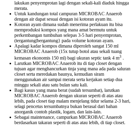
lakukan penyemprotan lagi dengan sekali-kali diaduk hingga
merata.
Untuk kandungan total campuran MICROBAC Anaerob
dengan air dapat sesuai dengan isi kotoran ayam itu.
Kotoran ayam dimana sudah menerima perlakuan itu bisa
memproduksi kompos yang mana amat bermutu untuk
perkembangan tumbuhan selepas 3-5 hari penyemprotan,
(tergantung|bergantung} pada volume kotoran ayam.
Apalagi kadar kompos dimana diperoleh sangat 150 ml
MICROBAC Anaerob (15x tutup botol atau sekali tuang
3
kemasan ekonomis 150 ml) bagi ukuran septic tank 4 m
.
Larutkan MICROBAC Anaerob itu di tiap closet dengan
tujuan agar menghancurkan tinja yang mana ada pada saluran
closet serta meredakan baunya, kemudian siram
menggunakan air sampai merata serta kerjakan setiap dua
minggu sekali atau satu bulan satu kali.
Bagi kasus yang mana berat (sudah tersumbat), larutkan
MICROBAC Anaerob dengan ukuran seperti di atas atau
lebih, pada closet tiap malam menjelang tidur selama 2-3 hari,
selagi pencetus tersumbatnya bukan berasal dari bahan
anorganik contoh plastik, logam, dan lain-lain.
Sebagai maintenance, campurkan MICROBAC Anaerob
berdasarkan takaran seperti di atas atau lebih, di tiap closet.