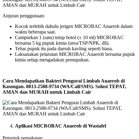
Anjuran penggunaan:
Kocok terlebih dahulu jerigen MICROBAC Anaerob dalam
waktu beberapa saat.
Campurkan 1 (satu) tutup botol (± 10 ml) MICROBAC
bersama 5 kg pupuk kimia (urea/TSP/NPK, dll).
Tebar pupuk itu pada daerah kavling seperti biasa.
Laksanakan pelarutan MICROBAC Anaerob bersama pupuk
kimia setiap mengadakan pemupukan.
Cara Mendapatkan Bakteri Pengurai Limbah Anaerob di
Kasongan. 0813-2588-9734 (WA/Call/SMS). Solusi TEPAT,
AMAN dan MURAH untuk Limbah Cair
Aplikasi MICROBAC Anaerob di Wastafel
Petunjuk pemakaian: