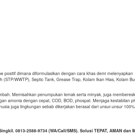
ipe positif dimana diformulasikan dengan cara khas demi melenyapkan
bah (STP/WWTP), Septic Tank, Grease Trap, Kolam Ikan Hias, Kolam B
 limbah. Memisahkan penumpukan lemak serta minyak, juga memberes
gan amonia dengan cepat, COD, BOD, phospat. Menjaga kestabilan pH
usia juga lingkungan sebab dikerjakan berasal dari unsur-unsur 100%
i Singkil. 0813-2588-9734 (WA/Call/SMS). Solusi TEPAT, AMAN da