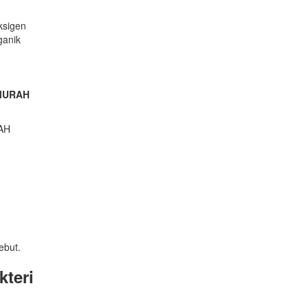
ksigen
ganik
n MURAH
ebut.
teri