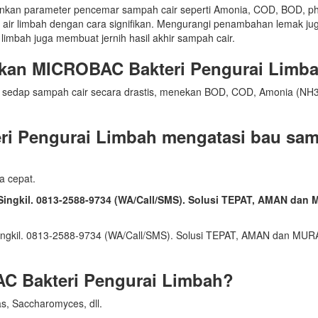
unkan parameter pencemar sampah cair seperti Amonia, COD, BOD, ph
 air limbah dengan cara signifikan. Mengurangi penambahan lemak ju
limbah juga membuat jernih hasil akhir sampah cair.
ikan MICROBAC Bakteri Pengurai Limb
 sedap sampah cair secara drastis, menekan BOD, COD, Amonia (NH3
ri Pengurai Limbah mengatasi bau sa
a cepat.
i Singkil. 0813-2588-9734 (WA/Call/SMS). Solusi TEPAT, AMAN da
C Bakteri Pengurai Limbah?
, Saccharomyces, dll.