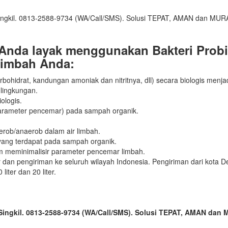
Anda layak menggunakan Bakteri Probi
imbah Anda:
arbohidrat, kandungan amoniak dan nitritnya, dll) secara biologis menj
lingkungan.
ologis.
parameter pencemar) pada sampah organik.
aerob/anaerob dalam air limbah.
yang terdapat pada sampah organik.
m meminimalisir parameter pencemar limbah.
an pengiriman ke seluruh wilayah Indonesia. Pengiriman dari kota D
liter dan 20 liter.
i Singkil. 0813-2588-9734 (WA/Call/SMS). Solusi TEPAT, AMAN da