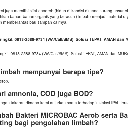
ni juga memiliki sifat anaerob (hidup di kondisi dimana kurang unsur o
kan bahan-bahan organik yang beracun (limbah) menjadi material or
an memberantas bau sampah cairnya.
i Singkil. 0813-2588-9734 (WA/Call/SMS). Solusi TEPAT, AMAN da
Limbah mempunyai berapa tipe?
aerob.
ari amnonia, COD juga BOD?
ngan takaran dimana kami anjurkan sama terhadap instalasi IPAL ters
mbah Bakteri MICROBAC Aerob serta Bak
ing bagi pengolahan limbah?