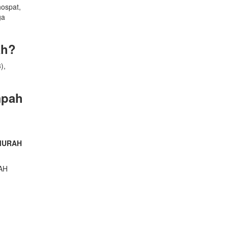
ospat,
ga
ah?
),
mpah
n MURAH