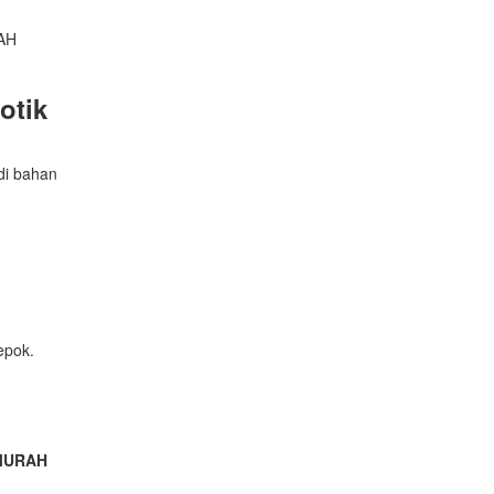
otik
adi bahan
epok.
n MURAH