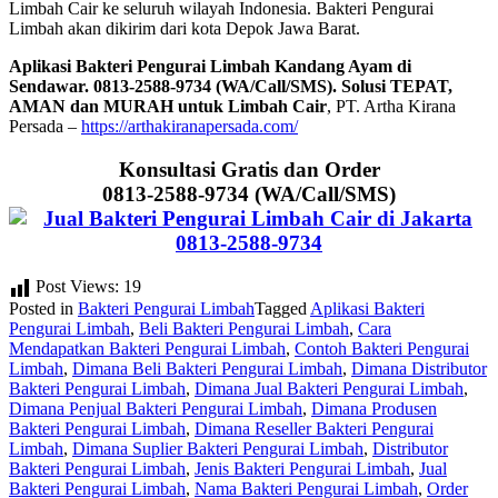
Limbah Cair ke seluruh wilayah Indonesia. Bakteri Pengurai
Limbah akan dikirim dari kota Depok Jawa Barat.
Aplikasi Bakteri Pengurai Limbah Kandang Ayam di
Sendawar. 0813-2588-9734 (WA/Call/SMS). Solusi TEPAT,
AMAN dan MURAH untuk Limbah Cair
, PT. Artha Kirana
Persada –
https://arthakiranapersada.com/
Konsultasi Gratis dan Order
0813-2588-9734 (WA/Call/SMS)
Post Views:
19
Posted in
Bakteri Pengurai Limbah
Tagged
Aplikasi Bakteri
Pengurai Limbah
,
Beli Bakteri Pengurai Limbah
,
Cara
Mendapatkan Bakteri Pengurai Limbah
,
Contoh Bakteri Pengurai
Limbah
,
Dimana Beli Bakteri Pengurai Limbah
,
Dimana Distributor
Bakteri Pengurai Limbah
,
Dimana Jual Bakteri Pengurai Limbah
,
Dimana Penjual Bakteri Pengurai Limbah
,
Dimana Produsen
Bakteri Pengurai Limbah
,
Dimana Reseller Bakteri Pengurai
Limbah
,
Dimana Suplier Bakteri Pengurai Limbah
,
Distributor
Bakteri Pengurai Limbah
,
Jenis Bakteri Pengurai Limbah
,
Jual
Bakteri Pengurai Limbah
,
Nama Bakteri Pengurai Limbah
,
Order