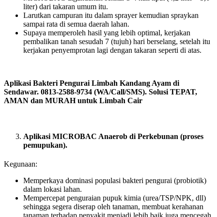
liter) dari takaran umum itu.
Larutkan campuran itu dalam sprayer kemudian spraykan
sampai rata di semua daerah lahan.
Supaya memperoleh hasil yang lebih optimal, kerjakan
pembalikan tanah sesudah 7 (tujuh) hari berselang, setelah itu
kerjakan penyemprotan lagi dengan takaran seperti di atas.
Aplikasi Bakteri Pengurai Limbah Kandang Ayam di
Sendawar. 0813-2588-9734 (WA/Call/SMS). Solusi TEPAT,
AMAN dan MURAH untuk Limbah Cair
Aplikasi MICROBAC Anaerob di Perkebunan (proses
pemupukan).
Kegunaan:
Memperkaya dominasi populasi bakteri pengurai (probiotik)
dalam lokasi lahan.
Mempercepat penguraian pupuk kimia (urea/TSP/NPK, dll)
sehingga segera diserap oleh tanaman, membuat kerahanan
tanaman terhadap penyakit menjadi lebih baik juga mencegah