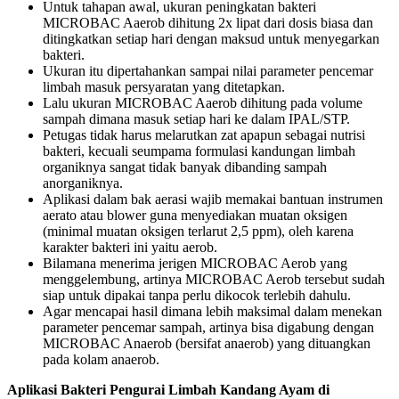
Untuk tahapan awal, ukuran peningkatan bakteri
MICROBAC Aaerob dihitung 2x lipat dari dosis biasa dan
ditingkatkan setiap hari dengan maksud untuk menyegarkan
bakteri.
Ukuran itu dipertahankan sampai nilai parameter pencemar
limbah masuk persyaratan yang ditetapkan.
Lalu ukuran MICROBAC Aaerob dihitung pada volume
sampah dimana masuk setiap hari ke dalam IPAL/STP.
Petugas tidak harus melarutkan zat apapun sebagai nutrisi
bakteri, kecuali seumpama formulasi kandungan limbah
organiknya sangat tidak banyak dibanding sampah
anorganiknya.
Aplikasi dalam bak aerasi wajib memakai bantuan instrumen
aerato atau blower guna menyediakan muatan oksigen
(minimal muatan oksigen terlarut 2,5 ppm), oleh karena
karakter bakteri ini yaitu aerob.
Bilamana menerima jerigen MICROBAC Aerob yang
menggelembung, artinya MICROBAC Aerob tersebut sudah
siap untuk dipakai tanpa perlu dikocok terlebih dahulu.
Agar mencapai hasil dimana lebih maksimal dalam menekan
parameter pencemar sampah, artinya bisa digabung dengan
MICROBAC Anaerob (bersifat anaerob) yang dituangkan
pada kolam anaerob.
Aplikasi Bakteri Pengurai Limbah Kandang Ayam di