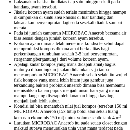
Laksanakan hal-hal itu diatas tiap satu minggu sekali pada
kandang ayam tersebut.
Jikalau kotoran ayam sudah terlalu menimbun hingga mampu
dikumpulkan di suatu area khusus di luar kandang dan
laksanakan penyemprotan lagi serta sesekali diaduk sampai
merata.
Pada isi jumlah campuran MICROBAC Anaerob bersama air
bisa sesuai dengan jumlah kotoran ayam tersebut.
Kotoran ayam dimana telah menerima kondisi tersebut dapat
memproduksi kompos dimana amat berkualitas bagi
perkembangan tumbuhan setelah 3-5 hari penyemprotan,
(tergantung|bergantung} dari volume kotoran ayam.
Apalagi kadar kompos yang mana didapati amat) bagus
mutunya dibandingkan jikalau didiamkan saja tanpa
mencampurkan MICROBAC Anaerob sebab selain itu wujud
fisik kompos yang mana lebih hitam juga gembur juga
terkandung bakteri probiotik anaerob dimana bisa membantu
memisahkan bahan pupuk menjadi unsur hara yang mana
mampu langsung diserap oleh tanaman hingga kavling
menjadi jauh lebih subur.
Kondisi ini bisa menambah nilai jual kompos (tersebut 150 ml
MICROBAC Anaerob (15x tutup botol atau sekali tuang
3
kemasan ekonomis 150 ml) untuk volume septic tank 4 m
.
Larutkan MICROBAC Anaerob itu pada setiap closet dengan
maksud supaya menguraikan tinja yang mana terdapat pada