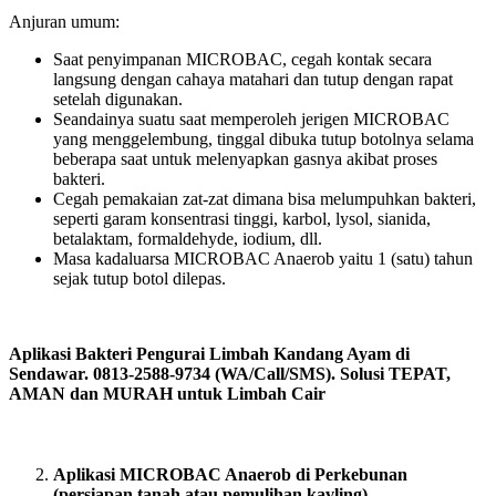
Anjuran umum:
Saat penyimpanan MICROBAC, cegah kontak secara
langsung dengan cahaya matahari dan tutup dengan rapat
setelah digunakan.
Seandainya suatu saat memperoleh jerigen MICROBAC
yang menggelembung, tinggal dibuka tutup botolnya selama
beberapa saat untuk melenyapkan gasnya akibat proses
bakteri.
Cegah pemakaian zat-zat dimana bisa melumpuhkan bakteri,
seperti garam konsentrasi tinggi, karbol, lysol, sianida,
betalaktam, formaldehyde, iodium, dll.
Masa kadaluarsa MICROBAC Anaerob yaitu 1 (satu) tahun
sejak tutup botol dilepas.
Aplikasi Bakteri Pengurai Limbah Kandang Ayam di
Sendawar. 0813-2588-9734 (WA/Call/SMS). Solusi TEPAT,
AMAN dan MURAH untuk Limbah Cair
Aplikasi MICROBAC Anaerob di Perkebunan
(persiapan tanah atau pemulihan kavling).