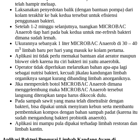
telah hampir meluap.
Laksanakan penyedotan balik (dengan bantuan pompa) dari
kolam terakhir ke bak kedua tersebut untuk efisiensi
penggunaan bakteri.
Setelah 1-2 minggu selanjutnya, tuangkan MICROBAC
Anaerob tiap hari pada bak kedua untuk me-refresh bakteri
dimana sudah lemah.
Ukurannya sebanyak 1 liter MICROBAC Anaerob di 30 – 40
3
m
limbah baru per hari yang masuk ke kolam pertama.
Aplikasi ini tidak perlu memakai bantuan alat aerator maupun
blower oleh karena itu ciri bakteri ini yaitu anaerobik.
Operator tidak diperlukan melarutkan bahan apa-apa lagi
sebagai nutrisi bakteri, kecuali jikalau kandungan limbah
organiknya sangat kurang dibanding limbah anorganiknya.
Jika memperoleh botol MICROBAC Anaerob dimana
menggelembung maka MICROBAC Anaerob tersebut
langsung diterapkan tanpa harus dikocok dulu.
Pada sampah sawit yang mana telah dinetralisir dengan
bakteri, bisa dipakai untuk menyiram kebun serta membantu
pembentukan kompos dengan bahan sampah padat (karena itu
sudah mengandung bakteri probiotik anaerob).
Aplikasi ini mampu pula dipakai terhadap limbah restoran dan
limbah kantin.
Aplikasi Bakteri Pengurai Limbah Kandang Ayam di