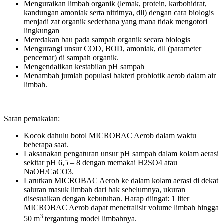
Menguraikan limbah organik (lemak, protein, karbohidrat,
kandungan amoniak serta nitritnya, dll) dengan cara biologis
menjadi zat organik sederhana yang mana tidak mengotori
lingkungan
Meredakan bau pada sampah organik secara biologis
Mengurangi unsur COD, BOD, amoniak, dll (parameter
pencemar) di sampah organik.
Mengendalikan kestabilan pH sampah
Menambah jumlah populasi bakteri probiotik aerob dalam air
limbah.
Saran pemakaian:
Kocok dahulu botol MICROBAC Aerob dalam waktu
beberapa saat.
Laksanakan pengaturan unsur pH sampah dalam kolam aerasi
sekitar pH 6,5 – 8 dengan memakai H2SO4 atau
NaOH/CaCO3.
Larutkan MICROBAC Aerob ke dalam kolam aerasi di dekat
saluran masuk limbah dari bak sebelumnya, ukuran
disesuaikan dengan kebutuhan. Harap diingat: 1 liter
MICROBAC Aerob dapat menetralisir volume limbah hingga
3
50 m
tergantung model limbahnya.