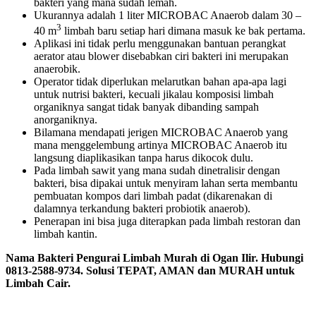
bakteri yang mana sudah lemah.
Ukurannya adalah 1 liter MICROBAC Anaerob dalam 30 –
3
40 m
limbah baru setiap hari dimana masuk ke bak pertama.
Aplikasi ini tidak perlu menggunakan bantuan perangkat
aerator atau blower disebabkan ciri bakteri ini merupakan
anaerobik.
Operator tidak diperlukan melarutkan bahan apa-apa lagi
untuk nutrisi bakteri, kecuali jikalau komposisi limbah
organiknya sangat tidak banyak dibanding sampah
anorganiknya.
Bilamana mendapati jerigen MICROBAC Anaerob yang
mana menggelembung artinya MICROBAC Anaerob itu
langsung diaplikasikan tanpa harus dikocok dulu.
Pada limbah sawit yang mana sudah dinetralisir dengan
bakteri, bisa dipakai untuk menyiram lahan serta membantu
pembuatan kompos dari limbah padat (dikarenakan di
dalamnya terkandung bakteri probiotik anaerob).
Penerapan ini bisa juga diterapkan pada limbah restoran dan
limbah kantin.
Nama Bakteri Pengurai Limbah Murah di Ogan Ilir. Hubungi
0813-2588-9734. Solusi TEPAT, AMAN dan MURAH untuk
Limbah Cair.