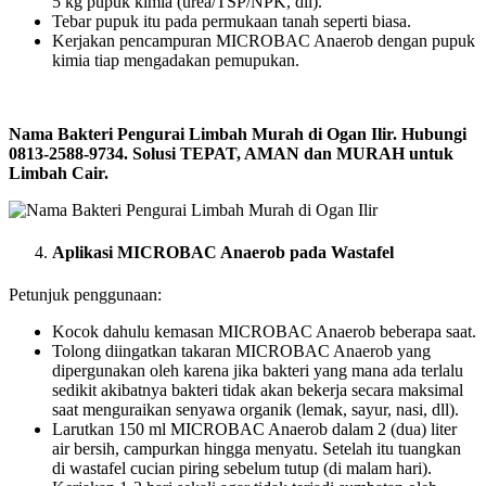
5 kg pupuk kimia (urea/TSP/NPK, dll).
Tebar pupuk itu pada permukaan tanah seperti biasa.
Kerjakan pencampuran MICROBAC Anaerob dengan pupuk
kimia tiap mengadakan pemupukan.
Nama Bakteri Pengurai Limbah Murah di Ogan Ilir. Hubungi
0813-2588-9734. Solusi TEPAT, AMAN dan MURAH untuk
Limbah Cair.
Aplikasi MICROBAC Anaerob pada Wastafel
Petunjuk penggunaan:
Kocok dahulu kemasan MICROBAC Anaerob beberapa saat.
Tolong diingatkan takaran MICROBAC Anaerob yang
dipergunakan oleh karena jika bakteri yang mana ada terlalu
sedikit akibatnya bakteri tidak akan bekerja secara maksimal
saat menguraikan senyawa organik (lemak, sayur, nasi, dll).
Larutkan 150 ml MICROBAC Anaerob dalam 2 (dua) liter
air bersih, campurkan hingga menyatu. Setelah itu tuangkan
di wastafel cucian piring sebelum tutup (di malam hari).