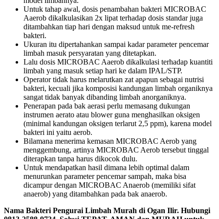
model limbahnya.
Untuk tahap awal, dosis penambahan bakteri MICROBAC
Aaerob dikalkulasikan 2x lipat terhadap dosis standar juga
ditambahkan tiap hari dengan maksud untuk me-refresh
bakteri.
Ukuran itu dipertahankan sampai kadar parameter pencemar
limbah masuk persyaratan yang ditetapkan.
Lalu dosis MICROBAC Aaerob dikalkulasi terhadap kuantiti
limbah yang masuk setiap hari ke dalam IPAL/STP.
Operator tidak harus melarutkan zat apapun sebagai nutrisi
bakteri, kecuali jika komposisi kandungan limbah organiknya
sangat tidak banyak dibanding limbah anorganiknya.
Penerapan pada bak aerasi perlu memasang dukungan
instrumen aerato atau blower guna menghasilkan oksigen
(minimal kandungan oksigen terlarut 2,5 ppm), karena model
bakteri ini yaitu aerob.
Bilamana menerima kemasan MICROBAC Aerob yang
menggembung, artinya MICROBAC Aerob tersebut tinggal
diterapkan tanpa harus dikocok dulu.
Untuk mendapatkan hasil dimana lebih optimal dalam
menurunkan parameter pencemar sampah, maka bisa
dicampur dengan MICROBAC Anaerob (memiliki sifat
anaerob) yang ditambahkan pada bak anaerob.
Nama Bakteri Pengurai Limbah Murah di Ogan Ilir. Hubungi