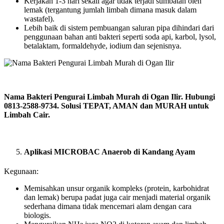
Kerjakan 1-3 hari sekali agar tidak terjadi sumbatan oleh
lemak (tergantung jumlah limbah dimana masuk dalam
wastafel).
Lebih baik di sistem pembuangan saluran pipa dihindari dari
penggunaan bahan anti bakteri seperti soda api, karbol, lysol,
betalaktam, formaldehyde, iodium dan sejenisnya.
Nama Bakteri Pengurai Limbah Murah di Ogan Ilir. Hubungi
0813-2588-9734. Solusi TEPAT, AMAN dan MURAH untuk
Limbah Cair.
Aplikasi MICROBAC Anaerob di Kandang Ayam
Kegunaan:
Memisahkan unsur organik kompleks (protein, karbohidrat
dan lemak) berupa padat juga cair menjadi material organik
sederhana dimana tidak mencemari alam dengan cara
biologis.