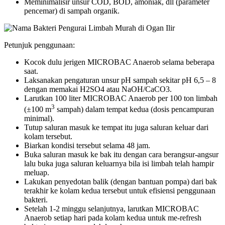
Meminimalisir unsur COD, BOD, amoniak, dll (parameter
pencemar) di sampah organik.
Petunjuk penggunaan:
Kocok dulu jerigen MICROBAC Anaerob selama beberapa
saat.
Laksanakan pengaturan unsur pH sampah sekitar pH 6,5 – 8
dengan memakai H2SO4 atau NaOH/CaCO3.
Larutkan 100 liter MICROBAC Anaerob per 100 ton limbah
3
(±100 m
sampah) dalam tempat kedua (dosis pencampuran
minimal).
Tutup saluran masuk ke tempat itu juga saluran keluar dari
kolam tersebut.
Biarkan kondisi tersebut selama 48 jam.
Buka saluran masuk ke bak itu dengan cara berangsur-angsur
lalu buka juga saluran keluarnya bila isi limbah telah hampir
meluap.
Lakukan penyedotan balik (dengan bantuan pompa) dari bak
terakhir ke kolam kedua tersebut untuk efisiensi penggunaan
bakteri.
Setelah 1-2 minggu selanjutnya, larutkan MICROBAC
Anaerob setiap hari pada kolam kedua untuk me-refresh