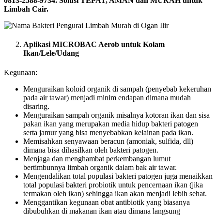
0813-2588-9734. Solusi TEPAT, AMAN dan MURAH untuk
Limbah Cair.
Aplikasi MICROBAC Aerob untuk Kolam
Ikan/Lele/Udang
Kegunaan:
Menguraikan koloid organik di sampah (penyebab kekeruhan
pada air tawar) menjadi minim endapan dimana mudah
disaring.
Menguraikan sampah organik misalnya kotoran ikan dan sisa
pakan ikan yang merupakan media hidup bakteri patogen
serta jamur yang bisa menyebabkan kelainan pada ikan.
Memisahkan senyawaan beracun (amoniak, sulfida, dll)
dimana bisa dihasilkan oleh bakteri patogen.
Menjaga dan menghambat perkembangan lumut
bertimbunnya limbah organik dalam bak air tawar.
Mengendalikan total populasi bakteri patogen juga menaikkan
total populasi bakteri probiotik untuk pencernaan ikan (jika
termakan oleh ikan) sehingga ikan akan menjadi lebih sehat.
Menggantikan kegunaan obat antibiotik yang biasanya
dibubuhkan di makanan ikan atau dimana langsung