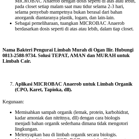
MICROBAC Anaerob dengan dosis seperti di atas atau lebih,
pada closet setiap malam saat mau tidur selama 2-3 hari,
selama penyebab mampetnya bukan berasal dari bahan
anorganik diantaranya plastik, logam, dan lain-lain.
Sebagai pemeliharaan, tuangkan MICROBAC Anaerob
berdasarkan dosis seperti di atas atau lebih, dalam tiap closet.
Nama Bakteri Pengurai Limbah Murah di Ogan Ilir. Hubungi
0813-2588-9734. Solusi TEPAT, AMAN dan MURAH untuk
Limbah Cair.
Aplikasi MICROBAC Anaerob untuk Limbah Organik
(CPO, Karet, Tapioka, dll).
Kegunaan:
Memisahkan sampah organik (lemak, protein, karbohidrat,
kadar amoniak dan nitritnya, dll) dengan cara biologis
menjadi bahan organik sederhana dimana tidak mengotori
lingkungan.
Melenyapkan bau di limbah organik secara biologis.