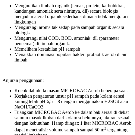
Menguraikan limbah organik (lemak, protein, karbohidrat,
kandungan amoniak serta nitritnya, dll) secara biologis
menjadi material organik sederhana dimana tidak mengotori
lingkungan
Mengurangi aroma tak sedap pada sampah organik secara
biologis
Mengurangi nilai COD, BOD, amoniak, dll (parameter
pencemar) di limbah organik.
Memelihara kestabilan pH sampah
Menaikkan dominasi populasi bakteri probiotik aerob di air
limbah.
Anjuran penggunaan:
Kocok dahulu kemasan MICROBAC Aerob beberapa saat.
Kerjakan pengaturan unsur pH sampah pada kolam aerasi
kurang lebih pH 6,5 – 8 dengan menggunakan H2SO4 atau
NaOH/CaCO3.
Tuangkan MICROBAC Aerob ke dalam bak aerasi di dekat
saluran masuk limbah dari kolam sebelumnya, ukuran sesuai
dengan kebutuhan. Harap diingat: 1 liter MICROBAC Aerob
3
dapat menetralisir volume sampah sampai 50 m
tergantung