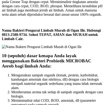
pada Grease Trap dengan cepat. Meminimalisir tingkatan amonia
dengan cara cepat, COD, BOD, phospat. Memelihara kestabilan pH
air limbah juga membuat jernih air limbah. Aman untuk manusia
serta alam sebab diproduksi berasal dari unsur-unsur 100% organik.
Nama Bakteri Pengurai Limbah Murah di Ogan Ilir. Hubungi
0813-2588-9734. Solusi TEPAT, AMAN dan MURAH untuk
Limbah Cair.
10 (sepuluh) dasar kenapa Anda layak
menggunakan Bakteri Probiotik MICROBAC
Aerob bagi limbah Anda:
Menguraikan sampah organik (lemak, protein, karbohidrat,
kandungan amoniak dan nitritnya, dll) dengan cara biologis
menjadi material organik sederhana yang mana tidak merusak
alam.
Memberantas aroma tak sedap di sampah organik dengan cara
biologis.
Meminimalisir nilai COD, BOD, amoniak, dll (parameter
pencemar) pada sampah organik.