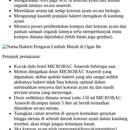
Menguraikan NHз juga NO2 di kotoran ayam dan limbah
organik lainnya secara anaerob.
Meredakan aroma tak sedap kotoran ayam secara biologis.
Mengurangi kuantiti populasi bakteri merugikan di kandang
ayam.
Memacu proses pembentukan kompos dari kotoran ayam dan
paduan sampah organik lainnya serta memperbanyak mutu
kompos dimana diproduksi (lebih hitam juga gembur).
Petunjuk pemakaian:
Kocok dulu botol MICROBAC Anaerob beberapa saat.
Mohon diingatkan dosis MICROBAC Anaerob yang
digunakan, akibat apabila bakteri yang ada sangat sedikit
akibatnya bakteri tidak bisa bekerja optimal dalam
memisahkan senyawa dari kotoran ayam itu dan masih
tercium aroma yang menyengat .
Dosis sedikitnya dimana sesuai yaitu 150 ml MICROBAC
Anaerob dicampur dalam 5 liter air bersih kemudian
dilarutkan secara merata.
Tuangkan cairan tersebut di sprayer kemudian spraykan
hingga merata di seluruh daerah kotoran ayam dalam kandang
tersebut, akan tetapi jangan terlampau basah.
Jika kotoran ayam telah (menumpuk|banyak|menimbun}