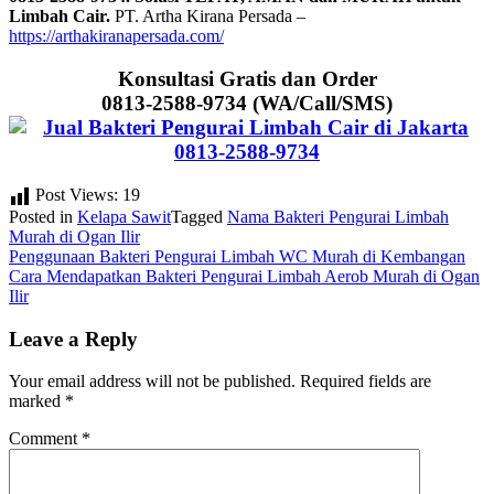
Limbah Cair.
PT. Artha Kirana Persada –
https://arthakiranapersada.com/
Konsultasi Gratis dan Order
0813-2588-9734 (WA/Call/SMS)
Post Views:
19
Posted in
Kelapa Sawit
Tagged
Nama Bakteri Pengurai Limbah
Murah di Ogan Ilir
Post
Penggunaan Bakteri Pengurai Limbah WC Murah di Kembangan
Cara Mendapatkan Bakteri Pengurai Limbah Aerob Murah di Ogan
navigation
Ilir
Leave a Reply
Your email address will not be published.
Required fields are
marked
*
Comment
*