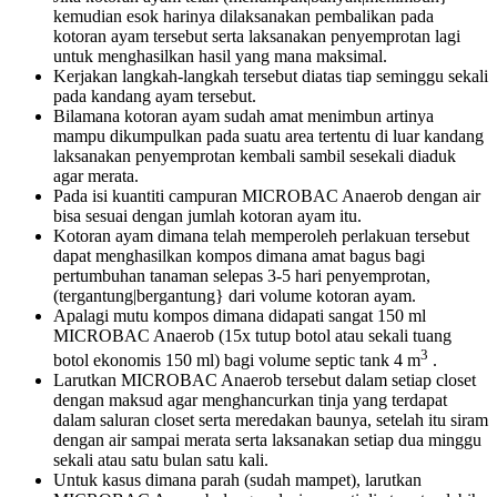
kemudian esok harinya dilaksanakan pembalikan pada
kotoran ayam tersebut serta laksanakan penyemprotan lagi
untuk menghasilkan hasil yang mana maksimal.
Kerjakan langkah-langkah tersebut diatas tiap seminggu sekali
pada kandang ayam tersebut.
Bilamana kotoran ayam sudah amat menimbun artinya
mampu dikumpulkan pada suatu area tertentu di luar kandang
laksanakan penyemprotan kembali sambil sesekali diaduk
agar merata.
Pada isi kuantiti campuran MICROBAC Anaerob dengan air
bisa sesuai dengan jumlah kotoran ayam itu.
Kotoran ayam dimana telah memperoleh perlakuan tersebut
dapat menghasilkan kompos dimana amat bagus bagi
pertumbuhan tanaman selepas 3-5 hari penyemprotan,
(tergantung|bergantung} dari volume kotoran ayam.
Apalagi mutu kompos dimana didapati sangat 150 ml
MICROBAC Anaerob (15x tutup botol atau sekali tuang
3
botol ekonomis 150 ml) bagi volume septic tank 4 m
.
Larutkan MICROBAC Anaerob tersebut dalam setiap closet
dengan maksud agar menghancurkan tinja yang terdapat
dalam saluran closet serta meredakan baunya, setelah itu siram
dengan air sampai merata serta laksanakan setiap dua minggu
sekali atau satu bulan satu kali.
Untuk kasus dimana parah (sudah mampet), larutkan