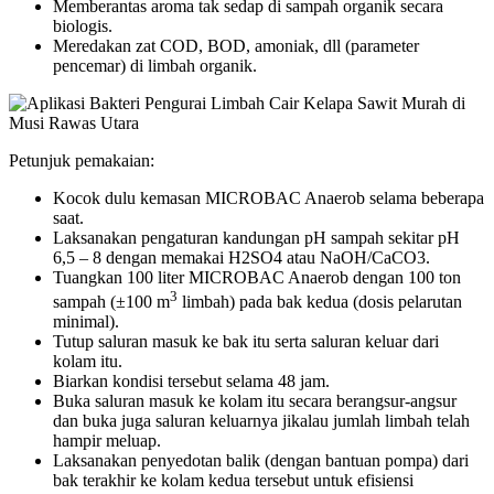
Memberantas aroma tak sedap di sampah organik secara
biologis.
Meredakan zat COD, BOD, amoniak, dll (parameter
pencemar) di limbah organik.
Petunjuk pemakaian:
Kocok dulu kemasan MICROBAC Anaerob selama beberapa
saat.
Laksanakan pengaturan kandungan pH sampah sekitar pH
6,5 – 8 dengan memakai H2SO4 atau NaOH/CaCO3.
Tuangkan 100 liter MICROBAC Anaerob dengan 100 ton
3
sampah (±100 m
limbah) pada bak kedua (dosis pelarutan
minimal).
Tutup saluran masuk ke bak itu serta saluran keluar dari
kolam itu.
Biarkan kondisi tersebut selama 48 jam.
Buka saluran masuk ke kolam itu secara berangsur-angsur
dan buka juga saluran keluarnya jikalau jumlah limbah telah
hampir meluap.
Laksanakan penyedotan balik (dengan bantuan pompa) dari
bak terakhir ke kolam kedua tersebut untuk efisiensi