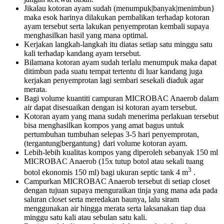
Jikalau kotoran ayam sudah (menumpuk|banyak|menimbun}
maka esok harinya dilakukan pembalikan terhadap kotoran
ayam tersebut serta lakukan penyemprotan kembali supaya
menghasilkan hasil yang mana optimal.
Kerjakan langkah-langkah itu diatas setiap satu minggu satu
kali terhadap kandang ayam tersebut.
Bilamana kotoran ayam sudah terlalu menumpuk maka dapat
ditimbun pada suatu tempat tertentu di luar kandang juga
kerjakan penyemprotan lagi sembari sesekali diaduk agar
merata.
Bagi volume kuantiti campuran MICROBAC Anaerob dalam
air dapat disesuaikan dengan isi kotoran ayam tersebut.
Kotoran ayam yang mana sudah menerima perlakuan tersebut
bisa menghasilkan kompos yang amat bagus untuk
pertumbuhan tumbuhan selepas 3-5 hari penyemprotan,
(tergantung|bergantung} dari volume kotoran ayam.
Lebih-lebih kualitas kompos yang diperoleh sebanyak 150 ml
MICROBAC Anaerob (15x tutup botol atau sekali tuang
3
botol ekonomis 150 ml) bagi ukuran septic tank 4 m
.
Campurkan MICROBAC Anaerob tersebut di setiap closet
dengan tujuan supaya menguraikan tinja yang mana ada pada
saluran closet serta meredakan baunya, lalu siram
menggunakan air hingga merata serta laksanakan tiap dua
minggu satu kali atau sebulan satu kali.