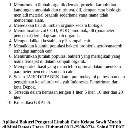
Menurunkan limbah organik (lemak, protein, karbohidrat,
kandungan amoniak dan nitritnya, dll) dengan cara biologis
menjadi material organik sederhana yang mana tidak
mencemari alam.
Meredakan bau di limbah organik secara biologis.
Meminimalisir zat COD, BOD, amoniak, dll (parameter
pencemar) terhadap sampah organik.
Mengendalikan kestabilan pH sampah cair.
Menaikkan kuantiti populasi bakteri probiotik aerob/anaerob
terhadap sampah cair.
Menurunkan jumlah populasi bakteri yang merugikan yang
mana terdapat di dalam sampah organik.
Memperoleh hasil yang mana lebih optimal dalam menekan
parameter pencemar sampah cair.
Selain JABODETABEK, kami pun melayani pemesanan dan
pengiriman ke seluruh wilayah Indonesia. Pengiriman dari
kota Depok.
Tersedia dalam kemasan jerigen 1 liter, 5 liter, 10 liter dan 20
liter.
Konsultasi GRATIS.
Aplikasi Bakteri Pengurai Limbah Cair Kelapa Sawit Murah
di Musi Rawas Utara. Hubungi 0813-2588-9734. Solusi TEPAT,