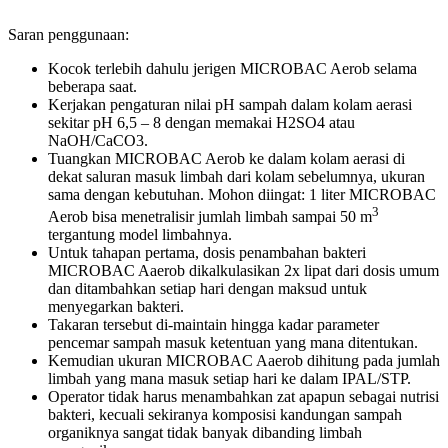
Saran penggunaan:
Kocok terlebih dahulu jerigen MICROBAC Aerob selama
beberapa saat.
Kerjakan pengaturan nilai pH sampah dalam kolam aerasi
sekitar pH 6,5 – 8 dengan memakai H2SO4 atau
NaOH/CaCO3.
Tuangkan MICROBAC Aerob ke dalam kolam aerasi di
dekat saluran masuk limbah dari kolam sebelumnya, ukuran
sama dengan kebutuhan. Mohon diingat: 1 liter MICROBAC
3
Aerob bisa menetralisir jumlah limbah sampai 50 m
tergantung model limbahnya.
Untuk tahapan pertama, dosis penambahan bakteri
MICROBAC Aaerob dikalkulasikan 2x lipat dari dosis umum
dan ditambahkan setiap hari dengan maksud untuk
menyegarkan bakteri.
Takaran tersebut di-maintain hingga kadar parameter
pencemar sampah masuk ketentuan yang mana ditentukan.
Kemudian ukuran MICROBAC Aaerob dihitung pada jumlah
limbah yang mana masuk setiap hari ke dalam IPAL/STP.
Operator tidak harus menambahkan zat apapun sebagai nutrisi
bakteri, kecuali sekiranya komposisi kandungan sampah
organiknya sangat tidak banyak dibanding limbah