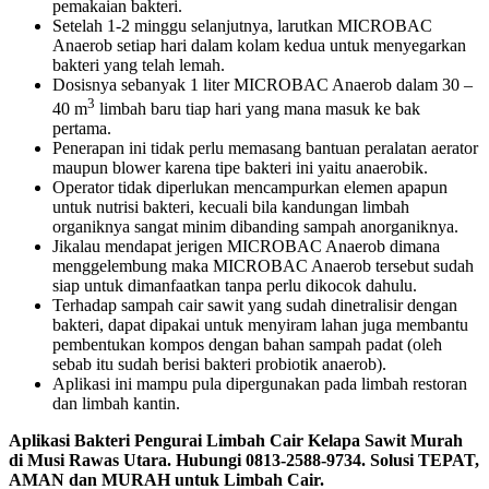
pemakaian bakteri.
Setelah 1-2 minggu selanjutnya, larutkan MICROBAC
Anaerob setiap hari dalam kolam kedua untuk menyegarkan
bakteri yang telah lemah.
Dosisnya sebanyak 1 liter MICROBAC Anaerob dalam 30 –
3
40 m
limbah baru tiap hari yang mana masuk ke bak
pertama.
Penerapan ini tidak perlu memasang bantuan peralatan aerator
maupun blower karena tipe bakteri ini yaitu anaerobik.
Operator tidak diperlukan mencampurkan elemen apapun
untuk nutrisi bakteri, kecuali bila kandungan limbah
organiknya sangat minim dibanding sampah anorganiknya.
Jikalau mendapat jerigen MICROBAC Anaerob dimana
menggelembung maka MICROBAC Anaerob tersebut sudah
siap untuk dimanfaatkan tanpa perlu dikocok dahulu.
Terhadap sampah cair sawit yang sudah dinetralisir dengan
bakteri, dapat dipakai untuk menyiram lahan juga membantu
pembentukan kompos dengan bahan sampah padat (oleh
sebab itu sudah berisi bakteri probiotik anaerob).
Aplikasi ini mampu pula dipergunakan pada limbah restoran
dan limbah kantin.
Aplikasi Bakteri Pengurai Limbah Cair Kelapa Sawit Murah
di Musi Rawas Utara. Hubungi 0813-2588-9734. Solusi TEPAT,
AMAN dan MURAH untuk Limbah Cair.