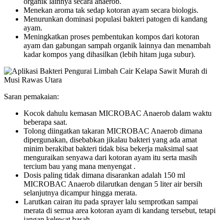
organik lainnya secara anaerob.
Menekan aroma tak sedap kotoran ayam secara biologis.
Menurunkan dominasi populasi bakteri patogen di kandang
ayam.
Meningkatkan proses pembentukan kompos dari kotoran
ayam dan gabungan sampah organik lainnya dan menambah
kadar kompos yang dihasilkan (lebih hitam juga subur).
Saran pemakaian:
Kocok dahulu kemasan MICROBAC Anaerob dalam waktu
beberapa saat.
Tolong diingatkan takaran MICROBAC Anaerob dimana
dipergunakan, disebabkan jikalau bakteri yang ada amat
minim berakibat bakteri tidak bisa bekerja maksimal saat
menguraikan senyawa dari kotoran ayam itu serta masih
tercium bau yang mana menyengat .
Dosis paling tidak dimana disarankan adalah 150 ml
MICROBAC Anaerob dilarutkan dengan 5 liter air bersih
selanjutnya dicampur hingga merata.
Larutkan cairan itu pada sprayer lalu semprotkan sampai
merata di semua area kotoran ayam di kandang tersebut, tetapi
jangan kelewat basah.