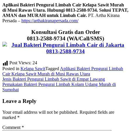
Aplikasi Bakteri Pengurai Limbah Cair Kelapa Sawit Murah
di Musi Rawas Utara. Hubungi 0813-2588-9734. Solusi TEPAT,
AMAN dan MURAH untuk Limbah Cair.
PT. Artha Kirana
Persada –
https://arthakiranapersada.com/
Konsultasi Gratis dan Order
0813-2588-9734 (WA/Call/SMS)
Post Views:
24
Posted in
Kelapa Sawit
Tagged
Aplikasi Bakteri Pengurai Limbah
Cair Kelapa Sawit Murah di Musi Rawas Utara
Post
Jenis Bakteri Pengurai Limbah Sawit di Empat Lawang
Pemakaian Bakteri Pengurai Limbah Kolam Udang Murah di
navigation
Sumohai
Leave a Reply
Your email address will not be published.
Required fields are
marked
*
Comment
*