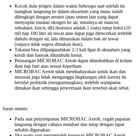
Kocok dulu jerigen dalam waktu beberapa saat setelah itu
tuangkan langsung ke dalam akuarium yang mana sudah
dilengkapi dengan aerator (atau sistem lain yang dapat
menyuplai muatan oksigen ke air, misalnya air mancur,
sirkulator, kincir, dll) dosisnya adalah 1 (satu) tutup botol (10
ml) tiap 100 liter air tawar atau dapat juga diencerkan terlebih
dahulu dengan air, lalu dimasukan dalam bak air tawar
(supaya tidak segera dimakan ikan).
Takaran bisa dilipatgandakan 2-3 kali lipat di akuarium yang
keruh dan banyak ditumbuhi lumut.
Penuangan MICROBAC Aerob dapat ditambahkan di kolam
ikan tiap hari atau sesuai keperluan.
MICROBAC Aerob tidak membahayakan untuk ikan dan
manusia juga tidak menganggu lingkungan oleh karena itu
bersifat probiotik (menguntungkan), terlebih seumpama
dimakan ikan sehingga pencernaan ikan tersebut akan sehat.
Saran umum:
Pada saat penyimpanan MICROBAC Aerob, cegah paparan
langsung dengan cahaya matahari dan tutup dengan rapat
sehabis digunakan.
Jika suatu saat memperoleh kemasan MICROBAC Aerob